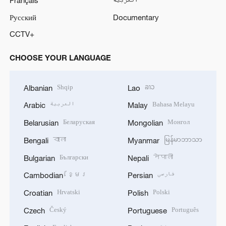
Русский
Documentary
CCTV+
CHOOSE YOUR LANGUAGE
Shqip
ລາວ
Albanian
Lao
العربية
Bahasa Melayu
Arabic
Malay
Беларуская
Монгол
Belarusian
Mongolian
বাংলা
မြန်မာဘာသာ
Bengali
Myanmar
Български
नेपाली
Bulgarian
Nepali
ខ្មែរ
فارسی
Cambodian
Persian
Hrvatski
Polski
Croatian
Polish
Český
Português
Czech
Portuguese