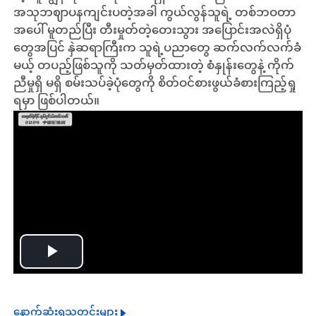
အသုဘဈာပနကျင်းပတဲ့အခါ ကွယ်လွန်သူရဲ့ တစ်ဘဝတာ
အပေါ်
မူတည်ပြီး တီးမှုတ်တဲ့တေးသွား အပြောင်းအလဲရှိပုံ
တွေအပြင် နှဲဆရာကြီးက သူရဲ့ပညာတွေ ဆက်လက်လက်ခံ
မယ့် တပည့်ဖြစ်သူကို သတ်မှတ်ထားတဲ့ စံနှုန်းတွေနဲ့ ကိုက်
ညီမှုရှိ မရှိ စမ်းသပ်ခဲ့ပုံတွေကို စိတ်ဝင်စားဖွယ်ခံစားကြည့်ရှု
ရမှာ ဖြစ်ပါတယ်။
Play
Video
နောက်ဆုံးရသတင်းများ