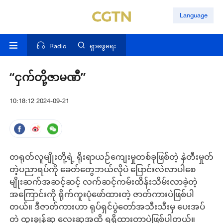
Language
Radio
ရှာဖွေရေး
“ငှက်တို့ဇာမဏီ”
10:18:12 2024-09-21
တရုတ်လူမျိုးတို့ရဲ့ ရိုးရာယဉ်ကျေးမှု
တစ်ခုဖြစ်တဲ့
နှဲတီးမှုတ်
တဲ့ပညာ
ရပ်ကို ခေတ်တွေဘယ်လိုပဲ ပြောင်းလဲလာပါစေ
မျိုးဆက်အဆင့်ဆင့် လက်ဆင့်ကမ်းထိန်းသိမ်းလာခဲ့တဲ့
အကြောင်းကို ရိုက်ကူးပုံဖော်ထားတဲ့ ဇာတ်ကားပဲဖြစ်ပါ
တယ်။
ဒီဇာတ်ကားဟာ ရုပ်ရှင်ပွဲတော်အသီးသီးမှ ပေးအပ်
တဲ့ ထူးချွန်ဆု လေးဆုအထိ ရရှိထားတာပဲဖြစ်ပါတယ်။