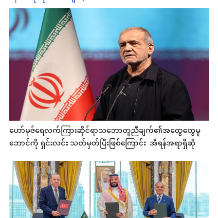
ဟော်မုဇ်ရေလက်ကြားဆိုင်ရာသဘောတူညီချက်၏အထွေထွေမူ
ဘောင်ကို ရှင်းလင်း သတ်မှတ်ပြီးဖြစ်ကြောင်း အီရန်အရာရှိဆို