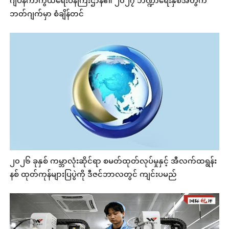
ဂျပန်ကာကွယ်ရေးဝန်ကြီးဌာန၏ ၂၀၂၇ ဘဏ္ဍာရေးနှစ်အတွက်
ဘတ်ဂျက်မှာ စံချိန်တင်
၂၀၂၆ ခုနှစ် ကမ္ဘာလုံးဆိုင်ရာ စမတ်ထုတ်လုပ်မှုနှင့် အီလက်ထရွန်း
နစ် ထုတ်ကုန်များပြပွဲကို ဒီဇင်ဘာလတွင် ကျင်းပမည်