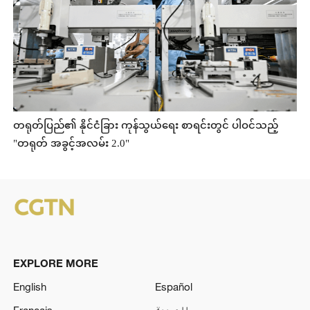
တရုတ်ပြည်၏ နိုင်ငံခြား ကုန်သွယ်ရေး စာရင်းတွင် ပါဝင်သည့်
"တရုတ် အခွင့်အလမ်း 2.0"
EXPLORE MORE
English
Español
Français
العربية