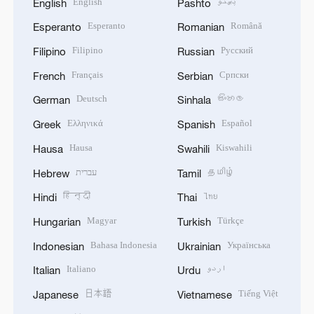
English
پښتو
English
Pashto
Esperanto
Română
Esperanto
Romanian
Filipino
Русский
Filipino
Russian
Français
Српски
French
Serbian
Deutsch
සිංහල
German
Sinhala
Ελληνικά
Español
Greek
Spanish
Hausa
Kiswahili
Hausa
Swahili
עברית
தமிழ்
Hebrew
Tamil
हिन्दी
ไทย
Hindi
Thai
Magyar
Türkçe
Hungarian
Turkish
Bahasa Indonesia
Українська
Indonesian
Ukrainian
Italiano
اردو
Italian
Urdu
日本語
Tiếng Việt
Japanese
Vietnamese