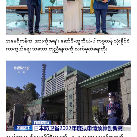
အမေရိကန်က 'အားကိုးမရ' ၊ ဆော်ဒီ-တူကီယဲ-ပါကစ္စတန် သုံးနိုင်ငံ
ကာကွယ်ရေး သဘော တူညီချက်ကို လက်မှတ်ရေးထိုး