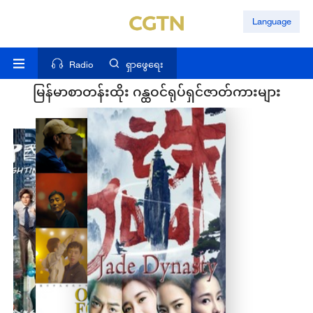
Language
Radio
ရှာဖွေရေး
မြန်မာစာတန်းထိုး ဂန္ထဝင်ရုပ်ရှင်ဇာတ်ကားများ