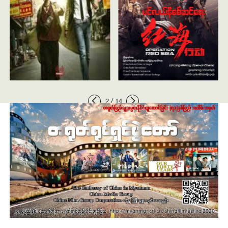
2
/
14