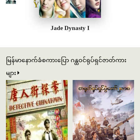
Jade Dynasty I
မြန်မာနောက်ခံစကားပြော ဂန္ထဝင်ရုပ်ရှင်ဇာတ်ကား
များ