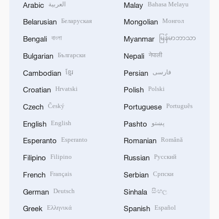
العربية
Bahasa Melayu
Arabic
Malay
Беларуская
Монгол
Belarusian
Mongolian
বাংলা
မြန်မာဘာသာ
Bengali
Myanmar
Български
नेपाली
Bulgarian
Nepali
ខ្មែរ
فارسی
Cambodian
Persian
Hrvatski
Polski
Croatian
Polish
Český
Português
Czech
Portuguese
English
پښتو
English
Pashto
Esperanto
Română
Esperanto
Romanian
Filipino
Русский
Filipino
Russian
Français
Српски
French
Serbian
Deutsch
සිංහල
German
Sinhala
Ελληνικά
Español
Greek
Spanish