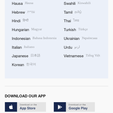
Hausa
Kiswahili
Hausa
Swahili
עברית
தமிழ்
Hebrew
Tamil
हिन्दी
ไทย
Hindi
Thai
Magyar
Türkçe
Hungarian
Turkish
Bahasa Indonesia
Українська
Indonesian
Ukrainian
Italiano
اردو
Italian
Urdu
日本語
Tiếng Việt
Japanese
Vietnamese
한국어
Korean
DOWNLOAD OUR APP