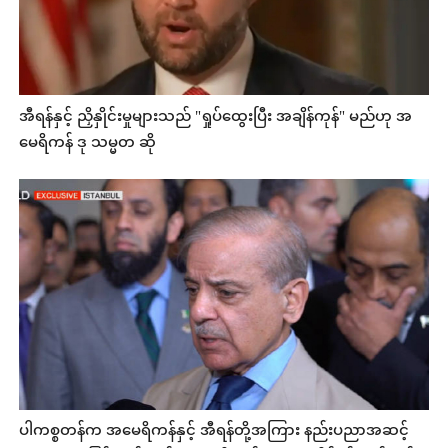
အီရန်နှင့် ညှိနှိုင်းမှုများသည် "ရှုပ်ထွေးပြီး အချိန်ကုန်" မည်ဟု အ
မေရိကန် ဒု သမ္မတ ဆို
ပါကစ္စတန်က အမေရိကန်နှင့် အီရန်တို့အကြား နည်းပညာအဆင့်