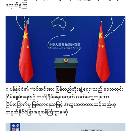
ဖလှယ်ခဲ့ကြ
ဂျပန်နိုင်ငံ၏ “စစ်အင်အား ပြန်လည်တိုးချဲ့ရေး”သည် ဒေသတွင်း
ငြိမ်းချမ်းရေးနှင့် တည်ငြိမ်ရေးအတွက် လက်တွေ့ကျသော
ခြိမ်းခြောက်မှု ဖြစ်လာနေသဖြင့် အထူးသတိထားသင့်သည်ဟု
တရုတ်နိုင်ငံခြားရေးဝန်ကြီးဌာန ဆို