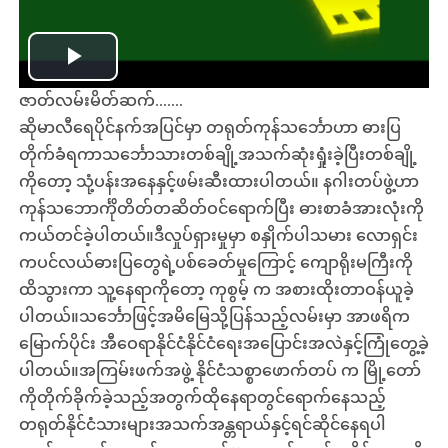
Play
ဇာတ်လမ်းမိတ်ဆက်.......
Video
ဆိုမာလီရေပိုင်နက်အပြင်မှာ တရုတ်ကုန်သင်္ဘောဟာ ဓားပြ
တိုက်ခံရကာသင်္ဘောသားတစ်ချို့အသက်ဆုံးရှုံးခဲ့ပြီးတစ်ချို့
ကိုတော့ သုံ့ပန်းအနေနှင့်ဖမ်းဆီးထားပါတယ်။ နဂါးတပ်ဖွဲ့ဟာ
ကုန်သဘောင်္ကိုတိတ်တဆိတ်ဝင်ရောက်ပြီး ဓားစာခံအားလုံးကို
ကယ်တင်ခဲ့ပါတယ်။ဒီလှုပ်ရှားမှုမှာ စနှိုက်ပါသမား လောရှင်း
ကပင်လယ်ဓားပြတွေရဲ့ပစ်ခေတ်မှုကြောင့် ကျောရိုးမကြီးကို
ထိသွားကာ သူ့နေရာကိုတော့ ကုစွမ့် က အစားထိုးတာဝန်ယူခဲ့
ပါတယ်။သင်္ဘောဖြင့်အမိမြေသို့ပြန်သည့်လမ်းမှာ အာဖရိက
မြောက်ပိုင်း အီဝေရာနိုင်ငံနိုင်ငံရေးအပြောင်းအလဲနှင့်ကြုံတွေ့ခဲ့
ပါတယ်။အကြမ်းဖက်အဖွဲ့ နိုင်ငံသစ္စာဖောက်တပ် က မြို့တော်
ကိုတိုက်ခိုက်ခဲ့သည့်အတွက်ထိုနေရာတွင်ရောက်နေသည့်
တရုတ်နိုင်ငံသားများအသက်အန္တရာယ်နှင့်ရင်ဆိုင်နေရပါ