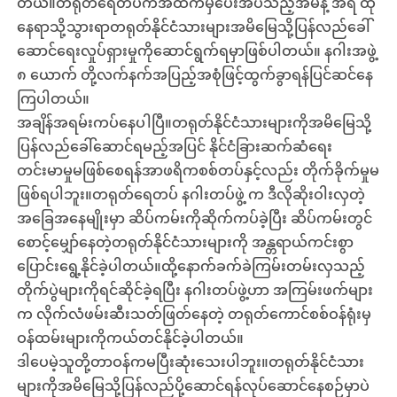
တယ်။တရုတ်ရေတပ်ကအထက်မှပေးအပ်သည့်အမိန့် အရ ထို
နေရာသို့သွားရာတရုတ်နိုင်ငံသားများအမိမြေသို့ပြန်လည်ခေါ်
ဆောင်ရေးလှုပ်ရှားမှုကိုဆောင်ရွက်ရမှာဖြစ်ပါတယ်။ နဂါးအဖွဲ့
၈ ယောက် တို့လက်နက်အပြည့်အစုံဖြင့်ထွက်ခွာရန်ပြင်ဆင်နေ
ကြပါတယ်။
အချိန်အရမ်းကပ်နေပါပြီ။တရုတ်နိုင်ငံသားများကိုအမိမြေသို့
ပြန်လည်ခေါ်ဆောင်ရမည့်အပြင် နိုင်ငံခြားဆက်ဆံရေး
တင်းမာမှုမဖြစ်စေရန်အာဖရိကစစ်တပ်နှင့်လည်း တိုက်ခိုက်မှုမ
ဖြစ်ရပါဘူး။တရုတ်ရေတပ် နဂါးတပ်ဖွဲ့ က ဒီလိုဆိုးဝါးလှတဲ့
အခြေအနေမျိုးမှာ ဆိပ်ကမ်းကိုဆိုက်ကပ်ခဲ့ပြီး ဆိပ်ကမ်းတွင်
စောင့်မျှော်နေတဲ့တရုတ်နိုင်ငံသားများကို အန္တရာယ်ကင်းစွာ
ပြောင်းရွေ့နိုင်ခဲ့ပါတယ်။ထို့နောက်ခက်ခဲကြမ်းတမ်းလှသည့်
တိုက်ပွဲများကိုရင်ဆိုင်ခဲ့ရပြီး နဂါးတပ်ဖွဲ့ဟာ အကြမ်းဖက်များ
က လိုက်လံဖမ်းဆီးသတ်ဖြတ်နေတဲ့ တရုတ်ကောင်စစ်ဝန်ရုံးမှ
ဝန်ထမ်းများကိုကယ်တင်နိုင်ခဲ့ပါတယ်။
ဒါပေမဲ့သူတို့တာဝန်ကမပြီးဆုံးသေးပါဘူး။တရုတ်နိုင်ငံသား
များကိုအမိမြေသို့ပြန်လည်ပို့ဆောင်ရန်လုပ်ဆောင်နေစဉ်မှာပဲ