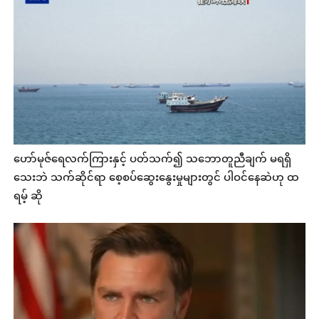
ဟော်မုဇ်ရေလက်ကြားနှင့် ပတ်သက်၍ သဘောတူညီချက် မရရှိ
သေးဘဲ သက်ဆိုင်ရာ စေ့စပ်ဆွေးနွေးမှုများတွင် ပါဝင်နေဆဲဟု ထ
ရမ့် ဆို