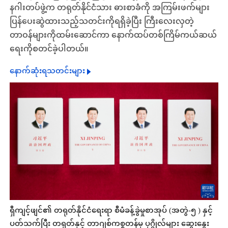
နဂါးတပ်ဖွဲ့က တရုတ်နိုင်ငံသား ဓားစာခံကို အကြမ်းဖက်များ
ပြန်ပေးဆွဲထားသည့်သတင်းကိုရရှိခဲ့ပြီး ကြီးလေးလှတဲ့
တာဝန်များကိုထမ်းဆောင်ကာ နောက်ထပ်တစ်ကြိမ်ကယ်ဆယ်
ရေးကိုစတင်ခဲ့ပါတယ်။
နောက်ဆုံးရသတင်းများ
ရှီကျင့်ဖျင်၏ တရုတ်နိုင်ငံရေးရာ စီမံခန့်ခွဲမှုစာအုပ် (အတွဲ-၅ ) နှင့်
ပတ်သက်ပြီး တရုတ်နှင့် တာဂျစ်ကစ္စတန်မှ ပုဂ္ဂိုလ်များ ဆွေးနွေး