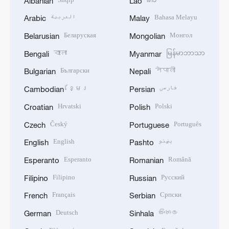
Albanian
Lao
العربية
Bahasa Melayu
Arabic
Malay
Беларуская
Монгол
Belarusian
Mongolian
বাংলা
မြန်မာဘာသာ
Bengali
Myanmar
Български
नेपाली
Bulgarian
Nepali
ខ្មែរ
فارسی
Cambodian
Persian
Hrvatski
Polski
Croatian
Polish
Český
Português
Czech
Portuguese
English
پښتو
English
Pashto
Esperanto
Română
Esperanto
Romanian
Filipino
Русский
Filipino
Russian
Français
Српски
French
Serbian
Deutsch
සිංහල
German
Sinhala