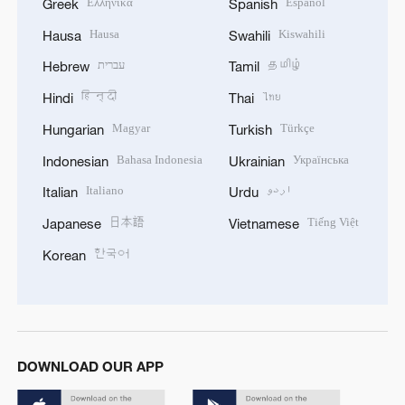
Ελληνικά
Español
Greek
Spanish
Hausa
Kiswahili
Hausa
Swahili
עברית
தமிழ்
Hebrew
Tamil
हिन्दी
ไทย
Hindi
Thai
Magyar
Türkçe
Hungarian
Turkish
Bahasa Indonesia
Українська
Indonesian
Ukrainian
Italiano
اردو
Italian
Urdu
日本語
Tiếng Việt
Japanese
Vietnamese
한국어
Korean
DOWNLOAD OUR APP