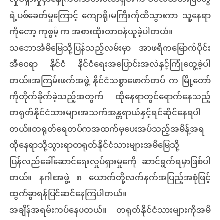
လှုပ်ရှားမှုမှာစနှိုက်ပါသမားလောရှင်း က ပင်လယ်ဓားပြတွေ
ရဲ့ပစ်ခေတ်မှုကြောင့် ကျောရိုးမကြီးကိုထိသွားကာ သူ့နေရာ
ကိုတော့ ကုစွမ့် က အစားထိုးတာဝန်ယူခဲ့ပါတယ်။
သဘောင်္အမိမြေသို့ပြန်သည့်လမ်းမှာ အာဖရိကမြောက်ပိုင်း
အီဝေရာ နိုင်ငံ နိုင်ငံရေးအပြောင်းအလဲနှင့်ကြုံတွေ့ခဲ့ပါ
တယ်။အကြမ်းဖက်အဖွဲ့ နိုင်ငံသစ္စာဖောက်တပ် က မြို့တော်
ကိုတိုက်ခိုက်ခဲ့သည့်အတွက် ထိုနေရာတွင်ရောက်နေသည့်
တရုတ်နိုင်ငံသားများအသက်အန္တရာယ်နှင့်ရင်ဆိုင်နေရပါ
တယ်။တရုတ်ရေတပ်ကအထက်မှပေးအပ်သည့်အမိန့်အရ
ထိုနေရာသို့သွားရာတရုတ်နိုင်ငံသားများအမိမြေသို့
ပြန်လည်ခေါ်ဆောင်ရေးလှုပ်ရှားမှုကေို ဆာင်ရွက်ရမှာဖြစ်ပါ
တယ်။ နဂါးအဖွဲ့ ၈ ယောက်တို့လက်နက်အပြည့်အစုံဖြင့်
ထွက်ခွာရန်ပြင်ဆင်နေကြပါတယ်။
အချိန်အရမ်းကပ်နေပတယ်။ တရုတ်နိုင်ငံသားများကိုအမိ