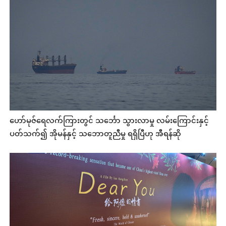
ဟော်မုဇ်ရေလက်ကြားတွင် သင်္ဘော သွားလာမှု လမ်းကြောင်းနှင့်
ပတ်သက်၍ အိုမန်နှင့် သဘောတူညီမှု ရရှိပြီဟု အီရန်ဆို