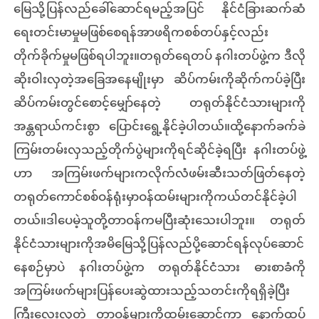
မြေသို့ပြန်လည်ခေါ်ဆောင်ရမည့်အပြင် နိုင်ငံခြားဆက်ဆံ
ရေးတင်းမာမှုမဖြစ်စေရန်အာဖရိကစစ်တပ်နှင့်လည်း
တိုက်ခိုက်မှုမဖြစ်ရပါဘူး။တရုတ်ရေတပ် နဂါးတပ်ဖွဲ့က ဒီလို
ဆိုးဝါးလှတဲ့အခြေအနေမျိုးမှာ ဆိပ်ကမ်းကိုဆိုက်ကပ်ခဲ့ပြီး
ဆိပ်ကမ်းတွင်စောင့်မျှော်နေတဲ့ တရုတ်နိုင်ငံသားများကို
အန္တရာယ်ကင်းစွာ ပြောင်းရွေ့နိုင်ခဲ့ပါတယ်။ထို့နောက်ခက်ခဲ
ကြမ်းတမ်းလှသည့်တိုက်ပွဲများကိုရင်ဆိုင်ခဲ့ရပြီး နဂါးတပ်ဖွဲ့
ဟာ အကြမ်းဖက်များကလိုက်လံဖမ်းဆီးသတ်ဖြတ်နေတဲ့
တရုတ်ကောင်စစ်ဝန်ရုံးမှာဝန်ထမ်းများကိုကယ်တင်နိုင်ခဲ့ပါ
တယ်။ဒါပေမဲ့သူတို့တာဝန်ကမပြီးဆုံးသေးပါဘူး။ တရုတ်
နိုင်ငံသားများကိုအမိမြေသို့ပြန်လည်ပို့ဆောင်ရန်လုပ်ဆောင်
နေစဉ်မှာပဲ နဂါးတပ်ဖွဲ့က တရုတ်နိုင်ငံသား ဓားစာခံကို
အကြမ်းဖက်များပြန်ပေးဆွဲထားသည့်သတင်းကိုရရှိခဲ့ပြီး
ကြီးလေးလှတဲ့ တာဝန်များကိုထမ်းဆောင်ကာ နောက်ထပ်