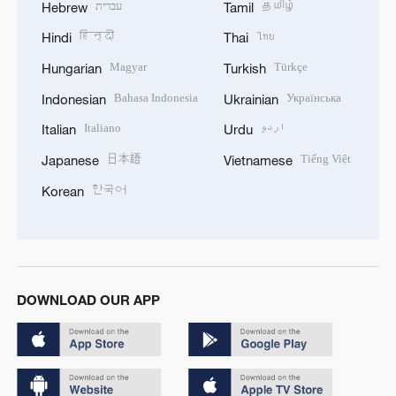
עברית
தமிழ்
Hebrew
Tamil
हिन्दी
ไทย
Hindi
Thai
Magyar
Türkçe
Hungarian
Turkish
Bahasa Indonesia
Українська
Indonesian
Ukrainian
Italiano
اردو
Italian
Urdu
日本語
Tiếng Việt
Japanese
Vietnamese
한국어
Korean
DOWNLOAD OUR APP