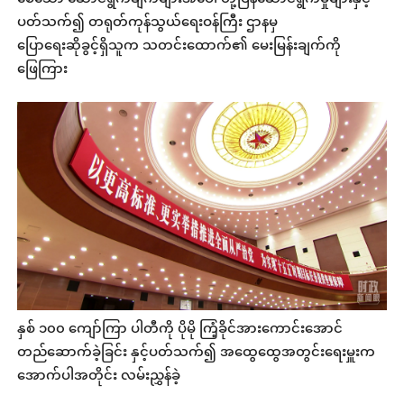
ပတ်သက်၍ တရုတ်ကုန်သွယ်ရေးဝန်ကြီး ဌာနမှ
ပြောရေးဆိုခွင့်ရှိသူက သတင်းထောက်၏ မေးမြန်းချက်ကို
ဖြေကြား
နှစ် ၁၀၀ ကျော်ကြာ ပါတီကို ပိုမို ကြံ့ခိုင်အားကောင်းအောင်
တည်ဆောက်ခဲ့ခြင်း နှင့်ပတ်သက်၍ အထွေထွေအတွင်းရေးမှူးက
အောက်ပါအတိုင်း လမ်းညွှန်ခဲ့