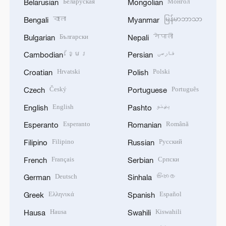
Беларуская
Монгол
Belarusian
Mongolian
বাংলা
မြန်မာဘာသာ
Bengali
Myanmar
Български
नेपाली
Bulgarian
Nepali
ខ្មែរ
فارسی
Cambodian
Persian
Hrvatski
Polski
Croatian
Polish
Český
Português
Czech
Portuguese
English
پښتو
English
Pashto
Esperanto
Română
Esperanto
Romanian
Filipino
Русский
Filipino
Russian
Français
Српски
French
Serbian
Deutsch
සිංහල
German
Sinhala
Ελληνικά
Español
Greek
Spanish
Hausa
Kiswahili
Hausa
Swahili