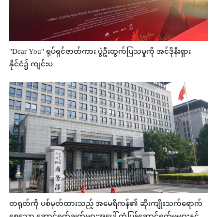
"Dear You" ရုပ်ရှင်ဇာတ်ကား ပွဲဦးထွက်ပြသမှုကို အင်ဒိုနီးရှား
နိုင်ငံ၌ ကျင်းပ
တရုတ်ကို ပစ်မှတ်ထားသည့် အမေရိကန်၏ ဆိုးကျိုးသက်ရောက်
စေသော ဆောင်ရွက်ချက်များအပေါ် တုံ့ပြန်ဆောင်ရွက်မှုများနှင့်