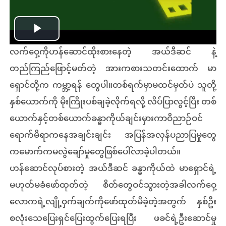
Play
လက်ဝှေ့ကိုဟန်ဆောင်ထိုးစားနေတဲ့ အယ်ဒီဆင် နဲ့
Video
တည်ကြည်ဖြောင့်မတ်တဲ့ အားကစားသတင်းထောက် မာ
ရှောင်တို့က ကမ္ဘာ့ရန် တွေပါ။တစ်ရက်မှာမထင်မှတ်ပဲ သူတို့
နှစ်ယောက်ကို မိုးကြိုးပစ်ချခဲ့လိုက်ရလို့ လိပ်ပြာလွင့်ပြီး တစ်
ယောက်နှင့်တစ်ယောက်ခန္ဓာကိုယ်ချင်းမှားကာဝိညာဉ်ဝင်
ရောက်မိရာကနေအချင်းချင်း အပြန်အလှန်ပညာပြမှုတွေ
ကမောက်ကမလွဲချော်မှုတွေဖြစ်ပေါ်လာခဲ့ပါတယ်။
ဟန်ဆောင်လုပ်စားတဲ့ အယ်ဒီဆင် ခန္ဓာကိုယ်ထဲ မာရှောင်ရဲ့
မဟုတ်မခံဖော်ထုတ်တဲ့ စိတ်တွေဝင်သွားတဲ့အခါလက်ဝှေ့
လောကရဲ့လျို့ဝှက်ချက်ကိုဖော်ထုတ်မိခဲ့တဲ့အတွက် နှစ်ဦး
စလုံးသေပြေးရှင်ပြေးထွက်ပြေးရပြီး ဖခင်ရဲ့ဦးဆောင်မှု