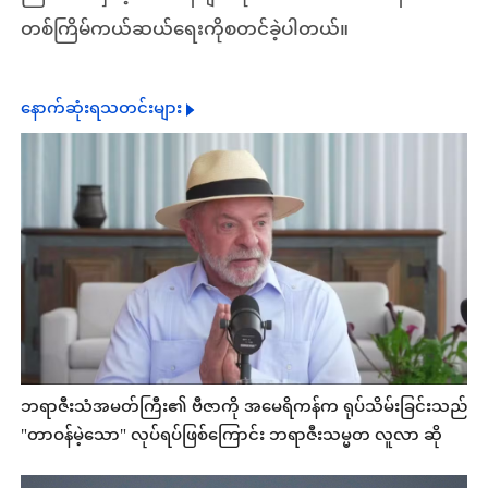
တစ်ကြိမ်ကယ်ဆယ်ရေးကိုစတင်ခဲ့ပါတယ်။
နောက်ဆုံးရသတင်းများ
ဘရာဇီးသံအမတ်ကြီး၏ ဗီဇာကို အမေရိကန်က ရုပ်သိမ်းခြင်းသည်
"တာဝန်မဲ့သော" လုပ်ရပ်ဖြစ်ကြောင်း ဘရာဇီးသမ္မတ လူလာ ဆို