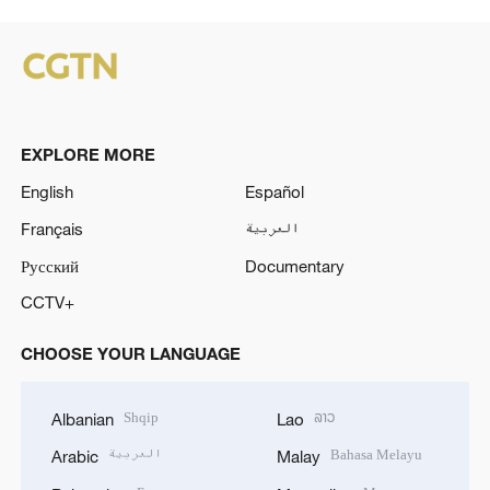
EXPLORE MORE
English
Español
Français
العربية
Русский
Documentary
CCTV+
CHOOSE YOUR LANGUAGE
Shqip
ລາວ
Albanian
Lao
العربية
Bahasa Melayu
Arabic
Malay