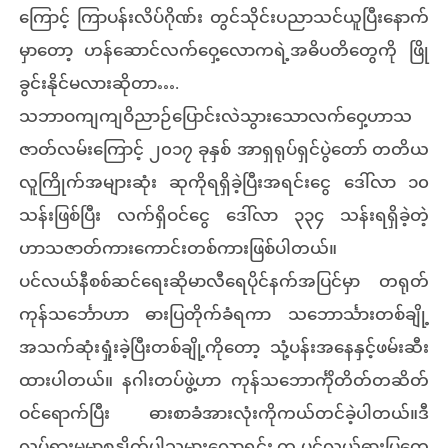
ကြောင့် ကြာပန်းလိပ်ဂိုဏ်း တွင်သိုင်းပညာသင်ယူပြီးနောက်
မှာတော့ ဟန်ဆောင်လက်ဝှေ့လောကရဲ့အဓိပတိတွေကို ဖြို
ခွင်းနိုင်မလားဆိုတာ….
သဘာဝကျကျဝိညာဉ်ပြောင်းလဲသွားသောလက်ဝှေ့ဟာသ
ဇာတ်လမ်းကြောင့် ၂၀၁၇ ခုနှစ် အာရှရုပ်ရှင်ပွဲတော် တတိယ
လူကြိုက်အများဆုံး ဆုကိုရရှိခဲ့ပြီးအရင်းငွေ ဒေါ်လာ ၁၀
သန်းဖြစ်ပြီး လက်ရှိဝင်ငွေ ဒေါ်လာ ၃၃၄ သန်းရရှိခဲ့တဲ့
ဟာသဇာတ်ကားကောင်းတစ်ကားဖြစ်ပါတယ်။
ပင်လယ်နီစစ်ဆင်ရေးဆိုမာလီရေပိုင်နက်အပြင်မှာ တရုတ်
ကုန်သင်္ဘောဟာ ဓားပြတိုက်ခံရကာ သဘောင်္သားတစ်ချို့
အသက်ဆုံးရှုံးခဲ့ပြီးတစ်ချို့ကိုတော့ သုံ့ပန်းအနေနှင့်ဖမ်းဆီး
ထားပါတယ်။ နဂါးတပ်ဖွဲ့ဟာ ကုန်သဘောင်္ကိုတိတ်တဆိတ်
ဝင်ရောက်ပြီး ဓားစာခံအားလုံးကိုကယ်တင်ခဲ့ပါတယ်။ဒီ