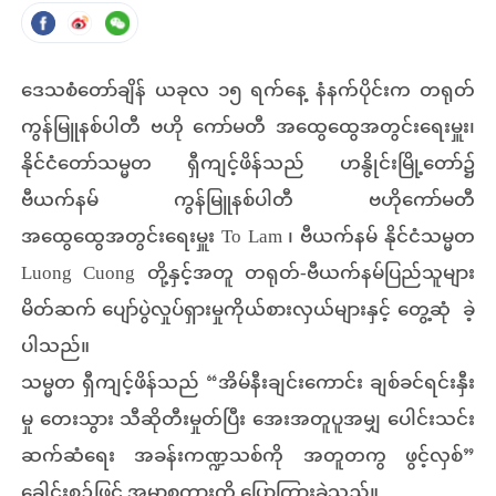
ဒေသစံတော်ချိန် ယခုလ ၁၅ ရက်နေ့ နံနက်ပိုင်းက တရုတ်
ကွန်မြူနစ်ပါတီ ဗဟို ကော်မတီ အထွေထွေအတွင်းရေးမှူး၊
နိုင်ငံတော်သမ္မတ ရှီကျင့်ဖိန်သည် ဟနွိုင်းမြို့တော်၌
ဗီယက်နမ် ကွန်မြူနစ်ပါတီ ဗဟိုကော်မတီ
အထွေထွေအတွင်းရေးမှူး To Lam ၊ ဗီယက်နမ် နိုင်ငံသမ္မတ
Luong Cuong တို့နှင့်အတူ တရုတ်-ဗီယက်နမ်ပြည်သူများ
မိတ်ဆက် ပျော်ပွဲလှုပ်ရှားမှုကိုယ်စားလှယ်များနှင့် တွေ့ဆုံ ခဲ့
ပါသည်။
သမ္မတ ရှီကျင့်ဖိန်သည် “အိမ်နီးချင်းကောင်း ချစ်ခင်ရင်းနှီး
မှု တေးသွား သီဆိုတီးမှုတ်ပြီး အေးအတူပူအမျှ ပေါင်းသင်း
ဆက်ဆံရေး အခန်းကဏ္ဍသစ်ကို အတူတကွ ဖွင့်လှစ်”
ခေါင်းစဉ်ဖြင့် အမှာစကားကို ပြောကြားခဲ့သည်။