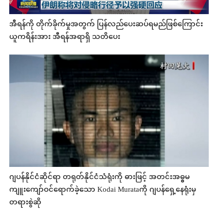
အီရန်ကို တိုက်ခိုက်မှုအတွက် ပြန်လည်ပေးဆပ်ရမည်ဖြစ်ကြောင်း
ယူကရိန်းအား အီရန်အရာရှိ သတိပေး
ဂျပန်နိုင်ငံဆိုင်ရာ တရုတ်နိုင်ငံသံရုံးကို ဓားဖြင့် အတင်းအဓ္ဓမ
ကျူးကျော်ဝင်ရောက်ခဲ့သော Kodai Murataကို ဂျပန်ရှေ့နေရုံးမှ
တရားစွဲဆို