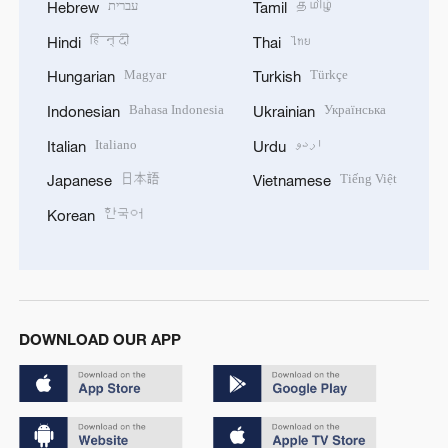
עברית
தமிழ்
Hebrew
Tamil
हिन्दी
ไทย
Hindi
Thai
Magyar
Türkçe
Hungarian
Turkish
Bahasa Indonesia
Українська
Indonesian
Ukrainian
Italiano
اردو
Italian
Urdu
日本語
Tiếng Việt
Japanese
Vietnamese
한국어
Korean
DOWNLOAD OUR APP