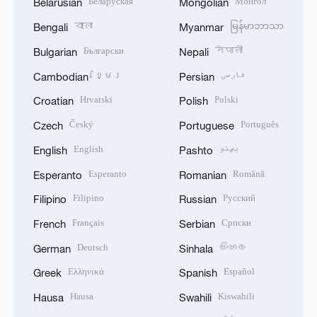
Беларуская
Монгол
Belarusian
Mongolian
বাংলা
မြန်မာဘာသာ
Bengali
Myanmar
Български
नेपाली
Bulgarian
Nepali
ខ្មែរ
فارسی
Cambodian
Persian
Hrvatski
Polski
Croatian
Polish
Český
Português
Czech
Portuguese
English
پښتو
English
Pashto
Esperanto
Română
Esperanto
Romanian
Filipino
Русский
Filipino
Russian
Français
Српски
French
Serbian
Deutsch
සිංහල
German
Sinhala
Ελληνικά
Español
Greek
Spanish
Hausa
Kiswahili
Hausa
Swahili