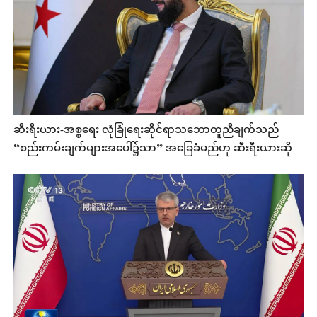
ဆီးရီးယား-အစ္စရေး လုံခြုံရေးဆိုင်ရာသဘောတူညီချက်သည်
“စည်းကမ်းချက်များအပေါ်၌သာ” အခြေခံမည်ဟု ဆီးရီးယားဆို