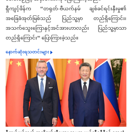
ရှီကျင့်ဖိန်က “တရုတ်-ဗီယက်နမ် ချစ်ခင်ရင်းနှီးမှု၏
အခြေခံအုတ်မြစ်သည် ပြည်သူ့မှာ တည်ရှိကြောင်း၊
အသက်သွေးကြောနှင့်အင်အားဟာလည်း ပြည်သူ့မှာသာ
တည်ရှိကြောင်း” ပြောကြားခဲ့သည်။
နောက်ဆုံးရသတင်းများ