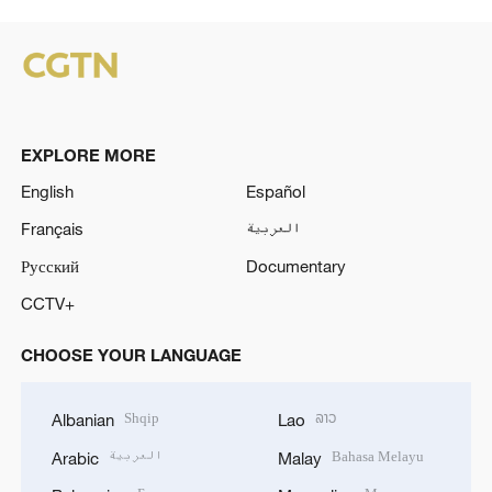
EXPLORE MORE
English
Español
Français
العربية
Русский
Documentary
CCTV+
CHOOSE YOUR LANGUAGE
Shqip
ລາວ
Albanian
Lao
العربية
Bahasa Melayu
Arabic
Malay