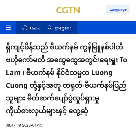
Language
Radio
ရှာဖွေရေး
ရှီကျင့်ဖိန်သည် ဗီယက်နမ် ကွန်မြူနစ်ပါတီ
ဗဟိုကော်မတီ အထွေထွေအတွင်းရေးမှူး To
Lam ၊ ဗီယက်နမ် နိုင်ငံသမ္မတ Luong
Cuong တို့နှင့်အတူ တရုတ်-ဗီယက်နမ်ပြည်
သူများ မိတ်ဆက်ပျော်ပွဲလှုပ်ရှားမှု
ကိုယ်စားလှယ်များနှင့် တွေ့ဆုံ
08:47:49 2025-04-15