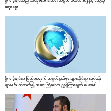
ရှီကျင့်ဖျင်သည် ဆလိုဗက်ကီးယား သမ္မတ ပယ်လီဂရီနီနှင့် တွေ့ဆုံ
ဆွေးနွေး
ရှီကျင့်ဖျင်က ပြည်ပရောက် တရုတ်နွယ်ဖွားများဆိုင်ရာ လုပ်ငန်း
များနှင့်ပတ်သက်၍ အရေးကြီးသော ညွှန်ကြားချက် ပေးအပ်