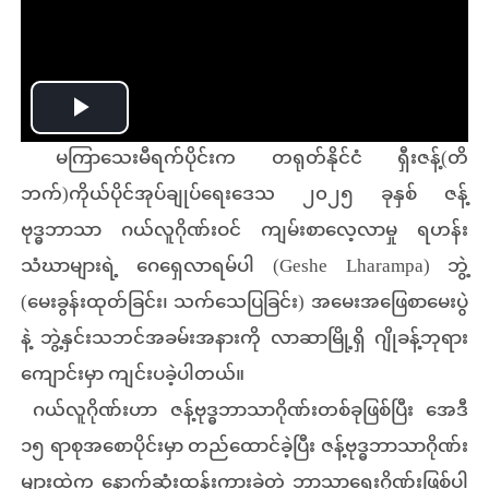
Play
မကြာသေးမီရက်ပိုင်းက တရုတ်နိုင်ငံ ရှီးဇန့်(တိ
Video
ဘက်)ကိုယ်ပိုင်အုပ်ချုပ်ရေးဒေသ ၂၀၂၅ ခုနှစ် ဇန့်
ဗုဒ္ဓဘာသာ ဂယ်လူဂိုဏ်းဝင် ကျမ်းစာလေ့လာမှု ရဟန်း
သံဃာများရဲ့ ဂေရှေလာရမ်ပါ (Geshe Lharampa) ဘွဲ့
(မေးခွန်းထုတ်ခြင်း၊ သက်သေပြခြင်း) အမေးအဖြေစာမေးပွဲ
နဲ့ ဘွဲ့နှင်းသဘင်အခမ်းအနားကို လာဆာမြို့ရှိ ဂျိုခန့်ဘုရား
ကျောင်းမှာ ကျင်းပခဲ့ပါတယ်။
ဂယ်လူဂိုဏ်းဟာ ဇန့်ဗုဒ္ဓဘာသာဂိုဏ်းတစ်ခုဖြစ်ပြီး အေဒီ
၁၅ ရာစုအစောပိုင်းမှာ တည်ထောင်ခဲ့ပြီး ဇန့်ဗုဒ္ဓဘာသာဂိုဏ်း
များထဲက နောက်ဆုံးထွန်းကားခဲ့တဲ့ ဘာသာရေးဂိုဏ်းဖြစ်ပါ