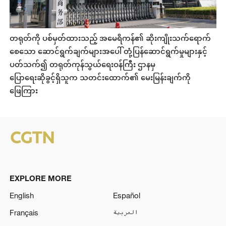
တရုတ်ကို ပစ်မှတ်ထားသည့် အမေရိကန်၏ ဆိုးကျိုးသက်ရောက်
စေသော ဆောင်ရွက်ချက်များအပေါ် တုံ့ပြန်ဆောင်ရွက်မှုများနှင့်
ပတ်သက်၍ တရုတ်ကုန်သွယ်ရေးဝန်ကြီး ဌာနမှ
ပြောရေးဆိုခွင့်ရှိသူက သတင်းထောက်၏ မေးမြန်းချက်ကို
ဖြေကြား
EXPLORE MORE
English
Español
Français
العربية