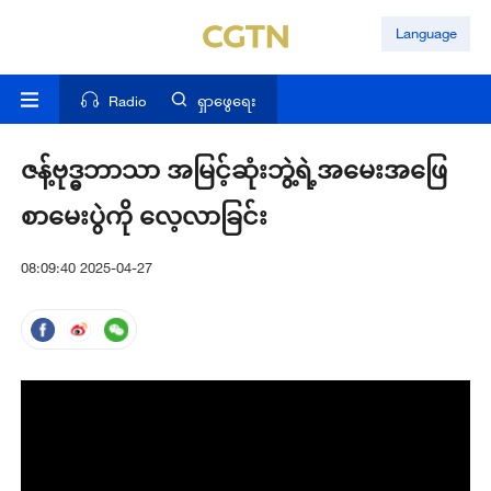
Language
Radio
ရှာဖွေရေး
ဇန့်ဗုဒ္ဓဘာသာ အမြင့်ဆုံးဘွဲ့ရဲ့အမေးအဖြေ
စာမေးပွဲကို လေ့လာခြင်း
08:09:40 2025-04-27