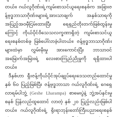
တယ်။ ဂယ်လူဂိုဏ်းရဲ့ကျမ်းစာသင်ယူရေးစနစ်က အခြားဇ
န့်ဗုဒ္ဓဘာသာဂိုဏ်းများရဲ့အားသာချက် အနှစ်သာရကို
အပြည့်အဝမှီငြမ်းထားပြီး ရေရှည်တိုးတက်ဖြစ်ထွန်းမှု
ကြောင့် ကိုယ်ပိုင်ဝိသေသလက္ခဏာရှိတဲ့ ကျမ်းစာသင်ယူ
ရေးစနစ်တစ်ခု ဖြစ်ပေါ်လာခဲ့ပါတယ်။ ဇန့်ဗုဒ္ဓဘာသာဂိုဏ်း
များထဲမှာ လွှမ်းမိုးမှု အားကောင်းပြီး ဘာသာဝင်
အမြောက်အမြားရဲ့ လေးစားကြည်ညိုမှုကို ရရှိထားပါ
တယ်။
ဒီနှစ်ဟာ ရှီးဇန့်ကိုယ်ပိုင်အုပ်ချုပ်ရေးဒေသတည်ထောင်မှု
နှစ် ၆၀ ပြည့်ဖြစ်ပြီး ဇန့်ဗုဒ္ဓဘာသာ ဂယ်လူဂိုဏ်းရဲ့ ဂေရှေ
လာရမ်ပါဘွဲ့ (Geshe Lharampa) စာမေးပွဲနဲ့ ဘွဲ့အပ်နှင်းမှု
စနစ် ပြန်လည်ထူထောင် လာတဲ့ နှစ် ၂၀ ပြည့်လည်းဖြစ်ပါ
တယ်။ ဂယ်လူဂိုဏ်းရဲ့ ရိုးရာဘုန်းတော်ကြီးပညာရေးစနစ်