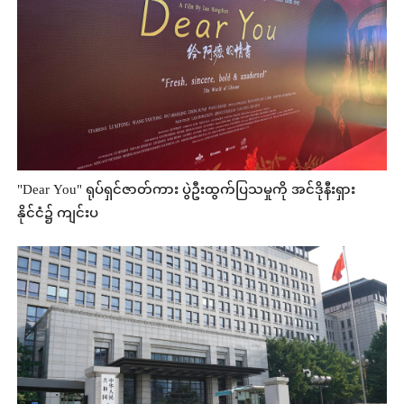
"Dear You" ရုပ်ရှင်ဇာတ်ကား ပွဲဦးထွက်ပြသမှုကို အင်ဒိုနီးရှား
နိုင်ငံ၌ ကျင်းပ