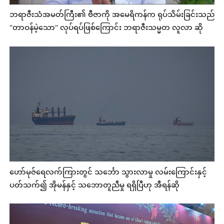
ဘရာဇီးသံအမတ်ကြီး၏ ဗီဇာကို အမေရိကန်က ရုပ်သိမ်းခြင်းသည်
"တာဝန်မဲ့သော" လုပ်ရပ်ဖြစ်ကြောင်း ဘရာဇီးသမ္မတ လူလာ ဆို
ဟော်မုဇ်ရေလက်ကြားတွင် သင်္ဘော သွားလာမှု လမ်းကြောင်းနှင့်
ပတ်သက်၍ အိုမန်နှင့် သဘောတူညီမှု ရရှိပြီဟု အီရန်ဆို