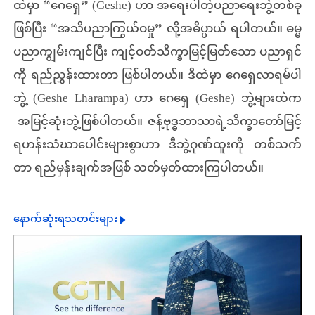
ထဲမှာ “‌ဂေရှေ” (Geshe) ဟာ အရေးပါတဲ့ပညာရေးဘွဲ့တစ်ခု
ဖြစ်ပြီး “အသိပညာကြွယ်ဝမှု” လို့အဓိပ္ပာယ် ရပါတယ်။ ဓမ္မ
ပညာကျွမ်းကျင်ပြီး ကျင့်ဝတ်သိက္ခာမြင့်မြတ်သော ပညာရှင်
ကို ရည်ညွှန်းထားတာ ဖြစ်ပါတယ်။ ဒီထဲမှာ ဂေရှေလာရမ်ပါ
ဘွဲ့ (Geshe Lharampa) ဟာ ဂေရှေ (Geshe) ဘွဲ့များထဲက
အမြင့်ဆုံးဘွဲ့ဖြစ်ပါတယ်။ ဇန့်ဗုဒ္ဓဘာသာရဲ့သိက္ခာတော်မြင့်
ရဟန်းသံဃာပေါင်းများစွာဟာ ဒီဘွဲ့ဂုဏ်ထူးကို တစ်သက်
တာ ရည်မှန်းချက်အဖြစ် သတ်မှတ်ထားကြပါတယ်။
နောက်ဆုံးရသတင်းများ