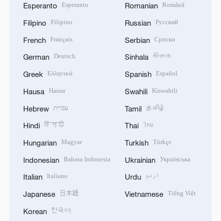
Esperanto
Română
Esperanto
Romanian
Filipino
Русский
Filipino
Russian
Français
Српски
French
Serbian
Deutsch
සිංහල
German
Sinhala
Ελληνικά
Español
Greek
Spanish
Hausa
Kiswahili
Hausa
Swahili
עברית
தமிழ்
Hebrew
Tamil
हिन्दी
ไทย
Hindi
Thai
Magyar
Türkçe
Hungarian
Turkish
Bahasa Indonesia
Українська
Indonesian
Ukrainian
Italiano
اردو
Italian
Urdu
日本語
Tiếng Việt
Japanese
Vietnamese
한국어
Korean