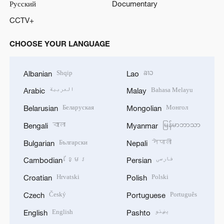
Русский
Documentary
CCTV+
CHOOSE YOUR LANGUAGE
Shqip
ລາວ
Albanian
Lao
العربية
Bahasa Melayu
Arabic
Malay
Беларуская
Монгол
Belarusian
Mongolian
বাংলা
မြန်မာဘာသာ
Bengali
Myanmar
Български
नेपाली
Bulgarian
Nepali
ខ្មែរ
فارسی
Cambodian
Persian
Hrvatski
Polski
Croatian
Polish
Český
Português
Czech
Portuguese
English
پښتو
English
Pashto