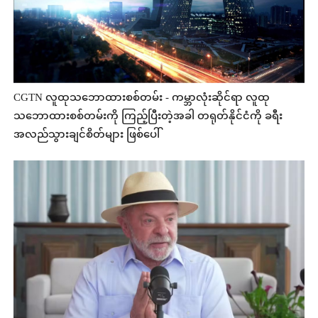
CGTN လူထုသဘောထားစစ်တမ်း - ကမ္ဘာလုံးဆိုင်ရာ လူထု
သဘောထားစစ်တမ်းကို ကြည့်ပြီးတဲ့အခါ တရုတ်နိုင်ငံကို ခရီး
အလည်သွားချင်စိတ်များ ဖြစ်ပေါ်