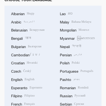
Shqip
ລາວ
Albanian
Lao
العربية
Bahasa Melayu
Arabic
Malay
Беларуская
Монгол
Belarusian
Mongolian
বাংলা
မြန်မာဘာသာ
Bengali
Myanmar
Български
नेपाली
Bulgarian
Nepali
ខ្មែរ
فارسی
Cambodian
Persian
Hrvatski
Polski
Croatian
Polish
Český
Português
Czech
Portuguese
English
پښتو
English
Pashto
Esperanto
Română
Esperanto
Romanian
Filipino
Русский
Filipino
Russian
Français
Српски
French
Serbian