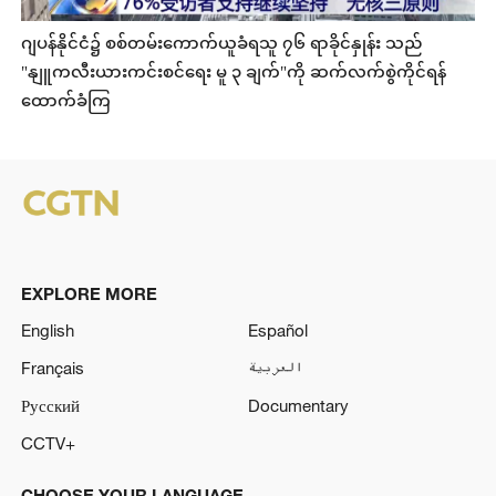
ဂျပန်နိုင်ငံ၌ စစ်တမ်းကောက်ယူခံရသူ ၇၆ ရာခိုင်နှုန်း သည်
"နျူကလီးယားကင်းစင်ရေး မူ ၃ ချက်"ကို ဆက်လက်စွဲကိုင်ရန်
ထောက်ခံကြ
EXPLORE MORE
English
Español
Français
العربية
Русский
Documentary
CCTV+
CHOOSE YOUR LANGUAGE