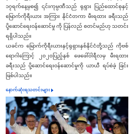
၁၇ရက်နေ့မှစ၍ ၎င်းကုမ္ပဏီသည် ရုရှား ပြည်ထောင်စုနှင့်
မြောက်ကိုရီးယား အကြား နိုင်ငံတကာ မီးရထား ခရီးသည်
ပို့ဆောင်ရေးဝန်ဆောင်မှု ကို ပြန်လည် စတင်မည်ဟု သတင်း
ရရှိပါသည်။
ယခင်က မြောက်ကိုရီးယားနှင့်ရုရှားနှစ်နိုင်ငံတို့သည် ကိုဗစ်
ရောဂါကြောင့် ၂၀၂၀ပြည့်နှစ် ဖေဖေါ်ဝါရီလမှ မီးရထား
ခရီးသည် ပို့ဆောင်ရေးဝန်ဆောင်မှုကို ယာယီ ရပ်စဲခဲ့ ခြင်း
ဖြစ်ပါသည်။
နောက်ဆုံးရသတင်းများ