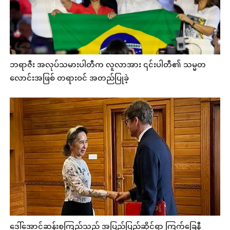
ဘရာဇီး အလုပ်သမားပါတီက လူလာအား ၎င်းပါတီ၏ သမ္မတ
လောင်းအဖြစ် တရားဝင် အတည်ပြုခဲ့
ဒေါ်အောင်ဆန်းစုကြည်သည် အပြည်ပြည်ဆိုင်ရာ ကြက်ခြေနီ