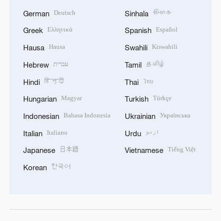
Deutsch
සිංහල
German
Sinhala
Ελληνικά
Español
Greek
Spanish
Hausa
Kiswahili
Hausa
Swahili
עברית
தமிழ்
Hebrew
Tamil
हिन्दी
ไทย
Hindi
Thai
Magyar
Türkçe
Hungarian
Turkish
Bahasa Indonesia
Українська
Indonesian
Ukrainian
Italiano
اردو
Italian
Urdu
日本語
Tiếng Việt
Japanese
Vietnamese
한국어
Korean