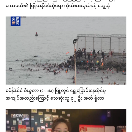
ကော်မတီ၏ မြန်မာနိုင်ငံဆိုင်ရာ ကိုယ်စားလှယ်နှင့် တွေ့ဆုံ
စပိန်နိုင်ငံ စီယူတာ (Ceuta) မြို့တွင် ရွှေ့ပြောင်းနေထိုင်မှု
အကျပ်အတည်းကြောင့် သေဆုံးသူ ၇၂ ဦး အထိ ရှိလာ