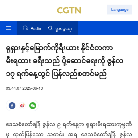
Language
Radio
ရှာဖွေရေး
ရုရှားနှင့်မြောက်ကိုရီးယား နိုင်ငံတကာ
မီးရထား ခရီးသည် ပို့ဆောင်ရေးကို ဇွန်လ
၁၇ ရက်နေ့တွင် ပြန်လည်စတင်မည်
03:44:07 2025-06-10
ဒေသစံတော်ချိန် ဇွန်လ ၉ ရက်နေ့က ရုရှားမီးရထားကုမ္ပဏီ
မှ ထုတ်ပြန်သော သတင်း အရ ဒေသစံတော်ချိန် ဇွန်လ