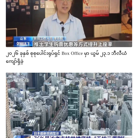
၂၀၂၆ ခုနှစ် စုစုပေါင်းရုပ်ရှင် Box Office မှာ ယွမ် ၂၃.၁ ဘီလီယံ
ကျော်ရှိခဲ့