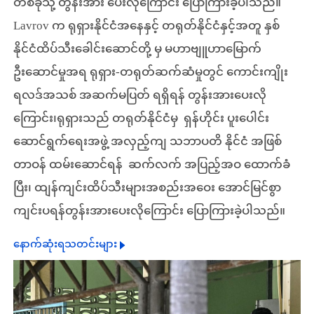
တစ်ခုသို့ တွန်းအား ပေးလိုကြောင်း ပြောကြားခဲ့ပါသည်။
Lavrov က ရုရှားနိုင်ငံအနေနှင့် တရုတ်နိုင်ငံနှင့်အတူ နှစ်
နိုင်ငံထိပ်သီးခေါင်းဆောင်တို့ မှ မဟာဗျူဟာမြောက်
ဦးဆောင်မှုအရ ရုရှား-တရုတ်ဆက်ဆံမှုတွင် ကောင်းကျိုး
ရလဒ်အသစ် အဆက်မပြတ် ရရှိရန် တွန်းအားပေးလို
ကြောင်း၊ရုရှားသည် တရုတ်နိုင်ငံမှ
ရှန်ဟိုင်း ပူးပေါင်း
ဆောင်ရွက်ရေးအဖွဲ့ အလှည့်ကျ သဘာပတိ နိုင်ငံ အဖြစ်
တာဝန် ထမ်းဆောင်ရန်
ဆက်လက် အပြည့်အဝ ထောက်ခံ
ပြီး၊ ထျန်ကျင်းထိပ်သီးများအစည်းအဝေး အောင်မြင်စွာ
ကျင်းပရန်တွန်းအားပေးလိုကြောင်း ပြောကြားခဲ့ပါသည်။
နောက်ဆုံးရသတင်းများ