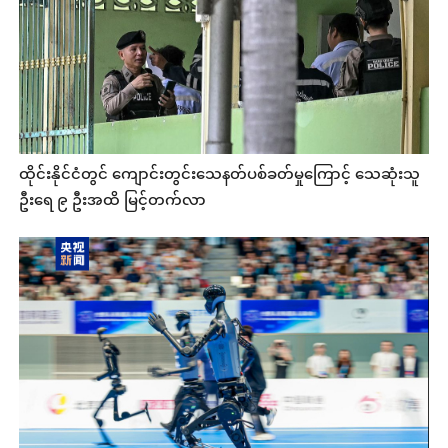
ထိုင်းနိုင်ငံတွင် ကျောင်းတွင်းသေနတ်ပစ်ခတ်မှုကြောင့် သေဆုံးသူ
ဦးရေ ၉ ဦးအထိ မြင့်တက်လာ