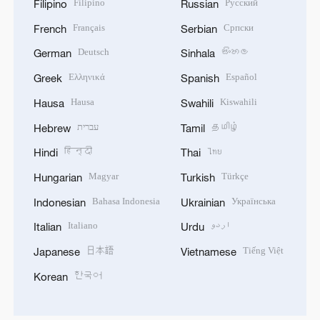
Filipino
Русский
Filipino
Russian
Français
Српски
French
Serbian
Deutsch
සිංහල
German
Sinhala
Ελληνικά
Español
Greek
Spanish
Hausa
Kiswahili
Hausa
Swahili
עברית
தமிழ்
Hebrew
Tamil
हिन्दी
ไทย
Hindi
Thai
Magyar
Türkçe
Hungarian
Turkish
Bahasa Indonesia
Українська
Indonesian
Ukrainian
Italiano
اردو
Italian
Urdu
日本語
Tiếng Việt
Japanese
Vietnamese
한국어
Korean