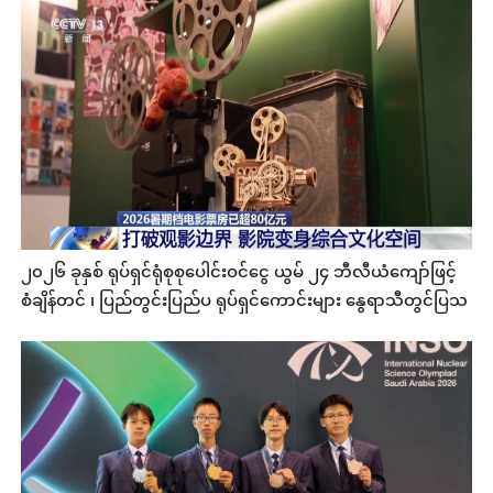
၂၀၂၆ ခုနှစ် ရုပ်ရှင်ရုံစုစုပေါင်းဝင်ငွေ ယွမ် ၂၄ ဘီလီယံကျော်ဖြင့်
စံချိန်တင် ၊ ပြည်တွင်းပြည်ပ ရုပ်ရှင်ကောင်းများ နွေရာသီတွင်ပြသ