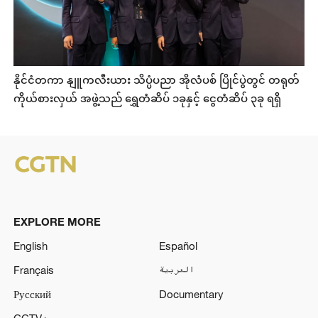
နိုင်ငံတကာ နျူကလီးယား သိပ္ပံပညာ အိုလံပစ် ပြိုင်ပွဲတွင် တရုတ်
ကိုယ်စားလှယ် အဖွဲ့သည် ရွှေတံဆိပ် ၁ခုနှင့် ငွေတံဆိပ် ၃ခု ရရှိ
EXPLORE MORE
English
Español
Français
العربية
Русский
Documentary
CCTV+