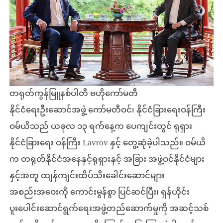
တရုတ်ကွန်မြူနစ်ပါတီ ဗဟိုကော်မတီ
နိုင်ငံရေးဦးဆောင်အဖွဲ့ ကော်မတီဝင်၊ နိုင်ငံခြားရေးဝန်ကြီး
ဝမ်ယိသည် ယခုလ ၁၃ ရက်နေ့က ပေကျင်းတွင် ရုရှား
နိုင်ငံခြားရေး ဝန်ကြီး Lavrov နှင့် တွေ့ဆုံခဲ့ပါသည်။ ဝမ်ယိ
က တရုတ်နိုင်ငံအနေနှင့်ရုရှားနှင့် အခြား အဖွဲ့ဝင်နိုင်ငံများ
နှင့်အတူ ထျန်ကျင်းထိပ်သီးခေါင်းဆောင်များ
အစည်းအဝေးကို ကောင်းမွန်စွာ ပြင်ဆင်ပြီး၊ ရှန်ဟိုင်း
ပူးပေါင်းဆောင်ရွက်ရေးအဖွဲ့တည်ဆောက်မှုကို အဆင့်သစ်