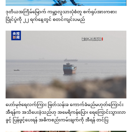
ဒုတိယအကြိမ်မြောက် ကမ္ဘာ့လူသားပုံစံတူ စက်ရုပ်အားကစား
ပြိုင်ပွဲကို ၂၂ ရက်နေ့တွင် စတင်ကျင်းပမည်
ဟော်မုဇ်ရေလက်ကြား ဖြတ်သန်းခ ကောက်ခံမည်မဟုတ်ကြောင်း
အီရန်က အသိပေးခဲ့သည်ဟု အမေရိကန်ပြော၊ ရေကြောင်းသွားလာ
ခွင့် ပြန်ဖွင့်ပေးရန် အဓိကစည်းကမ်းချက်ကို အီရန် တင်ပြ