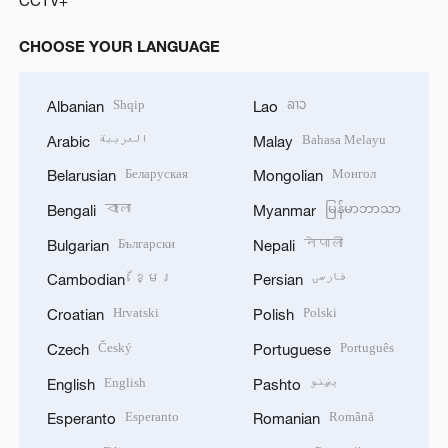
CHOOSE YOUR LANGUAGE
Shqip
ລາວ
Albanian
Lao
العربية
Bahasa Melayu
Arabic
Malay
Беларуская
Монгол
Belarusian
Mongolian
বাংলা
မြန်မာဘာသာ
Bengali
Myanmar
Български
नेपाली
Bulgarian
Nepali
ខ្មែរ
فارسی
Cambodian
Persian
Hrvatski
Polski
Croatian
Polish
Český
Português
Czech
Portuguese
English
پښتو
English
Pashto
Esperanto
Română
Esperanto
Romanian