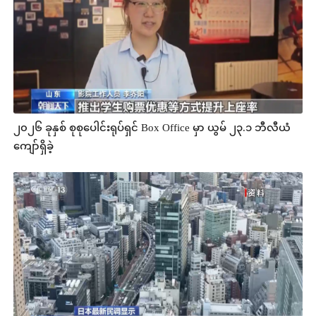
၂၀၂၆ ခုနှစ် စုစုပေါင်းရုပ်ရှင် Box Office မှာ ယွမ် ၂၃.၁ ဘီလီယံ
ကျော်ရှိခဲ့