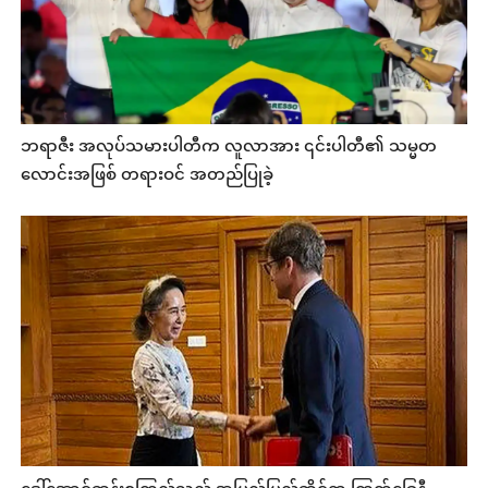
ဘရာဇီး အလုပ်သမားပါတီက လူလာအား ၎င်းပါတီ၏ သမ္မတ
လောင်းအဖြစ် တရားဝင် အတည်ပြုခဲ့