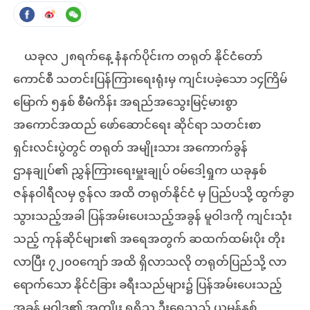
ယခုလ ၂၈ရက်နေ့ နံနက်ပိုင်းက တရုတ် နိုင်ငံတော်
ကောင်စီ သတင်းပြန်ကြားရေးရုံးမှ ကျင်းပခဲ့သော ၁၄ကြိမ်
မြောက် ၅နှစ် စီမံကိန်း အရည်အသွေးမြင့်မားစွာ
အကောင်အထည် ဖော်ဆောင်ရေး ဆိုင်ရာ သတင်းစာ
ရှင်းလင်းပွဲတွင် တရုတ် အမျိုးသား အကောက်ခွန်
ဌာနချုပ်၏ ညွှန်ကြားရေးမှူးချုပ် ဝမ်ဒေါ့ရှုက ယခုနှစ်
ဇန်နဝါရီလမှ ဇွန်လ အထိ တရုတ်နိုင်ငံ မှ ပြည်ပသို့ ထွက်ခွာ
သွားသည့်အခါ ပြန်အမ်းပေးသည့်အခွန် မူဝါဒကို ကျင်းသုံး
သည့် ကုန်ဆိုင်များ၏ အရေအတွက် ဆထက်ထမ်းပိုး တိုး
လာပြီး ၇၂၀၀ကျော် အထိ ရှိလာသလို တရုတ်ပြည်သို့ လာ
ရောက်သော နိုင်ငံခြား ခရီးသည်များ၌ ပြန်အမ်းပေးသည့်
အခွန် မူဝါဒ၏ အကျိုး ရရှိသူ ဦးရေသည် ယမန်နှစ်