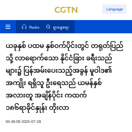
Language
Radio
ရှာဖွေရေး
ယခုနှစ် ပထမ နှစ်ဝက်ပိုင်းတွင် တရုတ်ပြည်
သို့ လာရောက်သော နိုင်ငံခြား ခရီးသည်
များ၌ ပြန်အမ်းပေးသည့်အခွန် မူဝါဒ၏
အကျိုး ရရှိသူ ဦးရေသည် ယမန်နှစ်
အလားတူ အချိန်ပိုင်း ကထက်
၁၈၆ရာခိုင်နှုန်း တိုးလာ
05:48:09 2025-07-28