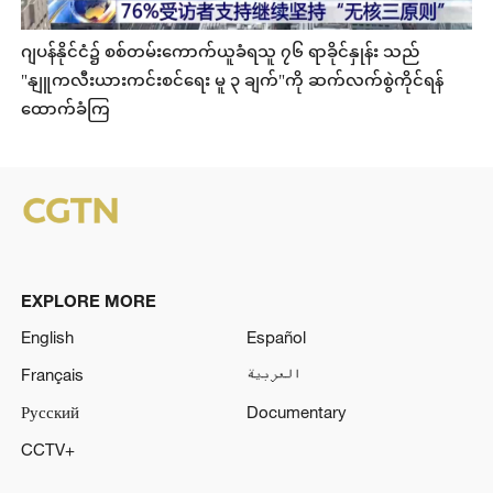
ဂျပန်နိုင်ငံ၌ စစ်တမ်းကောက်ယူခံရသူ ၇၆ ရာခိုင်နှုန်း သည်
"နျူကလီးယားကင်းစင်ရေး မူ ၃ ချက်"ကို ဆက်လက်စွဲကိုင်ရန်
ထောက်ခံကြ
EXPLORE MORE
English
Español
Français
العربية
Русский
Documentary
CCTV+