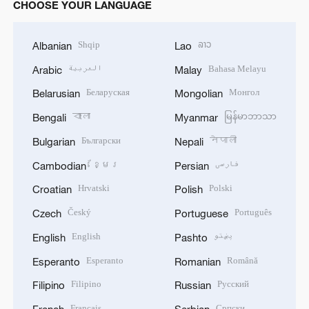
CHOOSE YOUR LANGUAGE
Shqip
ລາວ
Albanian
Lao
العربية
Bahasa Melayu
Arabic
Malay
Беларуская
Монгол
Belarusian
Mongolian
বাংলা
မြန်မာဘာသာ
Bengali
Myanmar
Български
नेपाली
Bulgarian
Nepali
ខ្មែរ
فارسی
Cambodian
Persian
Hrvatski
Polski
Croatian
Polish
Český
Português
Czech
Portuguese
English
پښتو
English
Pashto
Esperanto
Română
Esperanto
Romanian
Filipino
Русский
Filipino
Russian
Français
Српски
French
Serbian