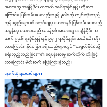
အလားတူ အချိန်ပိုင်း ကထက် ၁၈၆ရာခိုင်နှုန်း တိုးလာ
ကြောင်း၊ ပြန်အမ်းပေးသည့်အခွန် မူဝါဒကို ကျင်းသုံးသည့်
ကုန်ပစ္စည်းများ၏ ရောင်းချမှု ပမာဏနှင့် ပြန်အမ်းပေးသည့်
အခွန်ငွေ ပမာဏသည် ယမန်နှစ် အလားတူ အချိန်ပိုင်း က
ထက် ၉၄.၆ ရာခိုင်နှုန်းနှင့် ၉၃.၂ ရာခိုင်နှုန်း အသီးသီး တိုး
လာကြောင်း၊ နိုင်ငံခြား ခရီးသည်များတွင် “တရုတ်နိုင်ငံသို့
ခရီးလှည့်လည်ခြင်း”၏ ရေပန်းစားမှု ဆက်တိုက် တိုးမြင့်
လာကြောင်း မိတ်ဆက် ပြောကြားခဲ့သည်။
နောက်ဆုံးရသတင်းများ