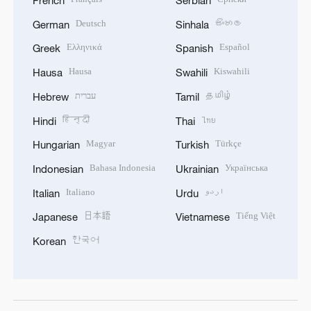
Deutsch
සිංහල
German
Sinhala
Ελληνικά
Español
Greek
Spanish
Hausa
Kiswahili
Hausa
Swahili
עברית
தமிழ்
Hebrew
Tamil
हिन्दी
ไทย
Hindi
Thai
Magyar
Türkçe
Hungarian
Turkish
Bahasa Indonesia
Українська
Indonesian
Ukrainian
Italiano
اردو
Italian
Urdu
日本語
Tiếng Việt
Japanese
Vietnamese
한국어
Korean