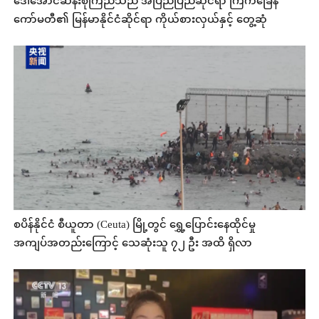
ဒေါ်အောင်ဆန်းစုကြည်သည် အပြည်ပြည်ဆိုင်ရာ ကြက်ခြေနီ
ကော်မတီ၏ မြန်မာနိုင်ငံဆိုင်ရာ ကိုယ်စားလှယ်နှင့် တွေ့ဆုံ
စပိန်နိုင်ငံ စီယူတာ (Ceuta) မြို့တွင် ရွှေ့ပြောင်းနေထိုင်မှု
အကျပ်အတည်းကြောင့် သေဆုံးသူ ၇၂ ဦး အထိ ရှိလာ