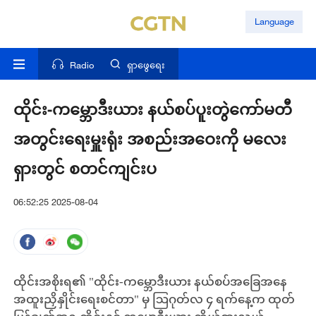
Language
Radio
ရှာဖွေရေး
ထိုင်း-ကမ္ဘောဒီးယား နယ်စပ်ပူးတွဲကော်မတီ
အတွင်းရေးမှူးရုံး အစည်းအဝေးကို မလေး
ရှားတွင် စတင်ကျင်းပ
06:52:25 2025-08-04
ထိုင်းအစိုးရ၏ "ထိုင်း-ကမ္ဘောဒီးယား နယ်စပ်အခြေအနေ
အထူးညှိနှိုင်းရေးစင်တာ" မှ ဩဂုတ်လ ၄ ရက်နေ့က ထုတ်