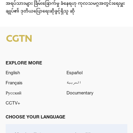
အရပ်သားများ ခြိမ်းခြောက်မှု ခံနေရဟု ကုလသမဂ္ဂအတွင်းရေးမှူး
ချုပ်၏ ဒုတိယပြောရေးဆိုခွင့်ရှိသူ ဆို
EXPLORE MORE
English
Español
Français
العربية
Русский
Documentary
CCTV+
CHOOSE YOUR LANGUAGE