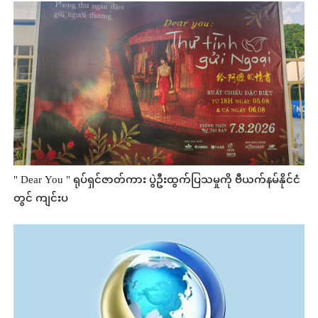
" Dear You " ရုပ်ရှင်ဇာတ်ကား ပွဲဦးထွက်ပြသမှုကို ဗီယက်နမ်နိုင်ငံ
တွင် ကျင်းပ