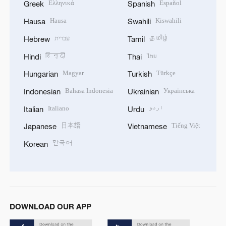
Ελληνικά
Español
Greek
Spanish
Hausa
Kiswahili
Hausa
Swahili
עברית
தமிழ்
Hebrew
Tamil
हिन्दी
ไทย
Hindi
Thai
Magyar
Türkçe
Hungarian
Turkish
Bahasa Indonesia
Українська
Indonesian
Ukrainian
Italiano
اردو
Italian
Urdu
日本語
Tiếng Việt
Japanese
Vietnamese
한국어
Korean
DOWNLOAD OUR APP