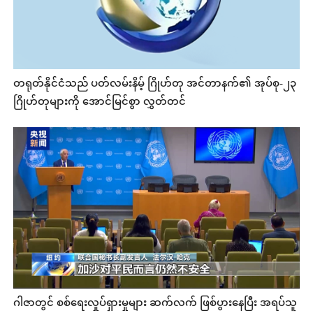
တရုတ်နိုင်ငံသည် ပတ်လမ်းနိမ့် ဂြိုဟ်တု အင်တာနက်၏ အုပ်စု-၂၃
ဂြိုဟ်တုများကို အောင်မြင်စွာ လွှတ်တင်
ဂါဇာတွင် စစ်ရေးလှုပ်ရှားမှုများ ဆက်လက် ဖြစ်ပွားနေပြီး အရပ်သူ