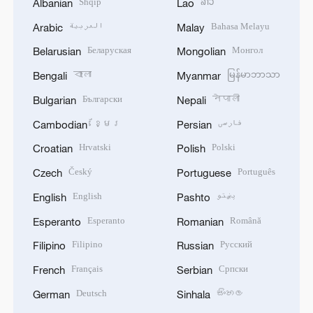
Shqip
ລາວ
Albanian
Lao
العربية
Bahasa Melayu
Arabic
Malay
Беларуская
Монгол
Belarusian
Mongolian
বাংলা
မြန်မာဘာသာ
Bengali
Myanmar
Български
नेपाली
Bulgarian
Nepali
ខ្មែរ
فارسی
Cambodian
Persian
Hrvatski
Polski
Croatian
Polish
Český
Português
Czech
Portuguese
English
پښتو
English
Pashto
Esperanto
Română
Esperanto
Romanian
Filipino
Русский
Filipino
Russian
Français
Српски
French
Serbian
Deutsch
සිංහල
German
Sinhala