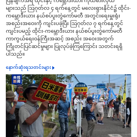
ပြန်ချက်အရ ထိုင်းနှင့် ကမ္ဘောဒီးယား ကိုယ်စားလှယ်
များသည် ဩဂုတ်လ ၄ ရက်နေ့တွင် မလေးရှားနိုင်ငံ၌ ထိုင်း-
ကမ္ဘောဒီးယား နယ်စပ်ပူးတွဲကော်မတီ အတွင်းရေးမှူးရုံး
အစည်းအဝေးကို ကျင်းပခဲ့ပြီး ဩဂုတ်လ ၇ ရက်နေ့တွင်
ကျင်းပမည့် ထိုင်း-ကမ္ဘောဒီးယား နယ်စပ်ပူးတွဲကော်မတီ
ကာကွယ်ရေးဝန်ကြီးအဆင့် အစည်း အဝေးအတွက်
ကြိုတင်ပြင်ဆင်မှုများ ပြုလုပ်ခဲ့ကြကြောင်း သတင်းရရှိ
ပါသည်။
နောက်ဆုံးရသတင်းများ