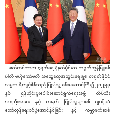
စက်တင်ဘာလ ၄ရက်နေ့ နံနက်ပိုင်းက တရုတ်ကွန်မြူနစ်
ပါတီ ဗဟိုကော်မတီ အထွေထွေအတွင်းရေးမှူး၊ တရုတ်နိုင်ငံ
သမ္မတ ရှီကျင့်ဖိန်သည် ပြည်သူ့ ခန်းမဆောင်ကြီး၌ ၂၀၂၅ခု
နှစ် ရှန်ဟိုင်းပူးပေါင်းဆောင်ရွက်ရေးအဖွဲ့ ထိပ်သီး
အစည်းအဝေး နှင့် တရုတ် ပြည်သူများ၏ ဂျပန်ခုခံ
တော်လှန်ရေးစစ်ပွဲအောင်နိုင်ခြင်း နှင့် ကမ္ဘာ့ဖက်ဆစ်