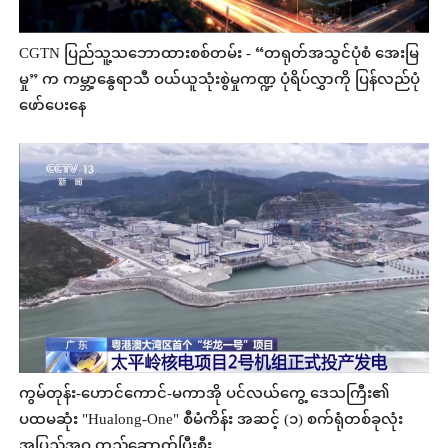
CGTN ပြည်သူ့သဘောထားစစ်တမ်း - “တရုတ်အသွင်ပုံစံ အေးမြ
မှု” က ကမ္ဘာ့နွေရာသီ ဝယ်ယူသုံးစွဲမှုကဏ္ဍ ပုံရိပ်လွှာကို ပြန်လည်ပုံ
ဖော်ပေးနေ
ကွမ်တုန်း-ဟောင်ကောင်-မကာအို ပင်လယ်ကွေ့ ဒေသကြီး၏
ပထမဆုံး "Hualong-One" စီမံကိန်း အဆင့် (၁) စက်ရုံတစ်ခုလုံး
အပြည့်အဝ တည်ဆောက်ပြီးစီး