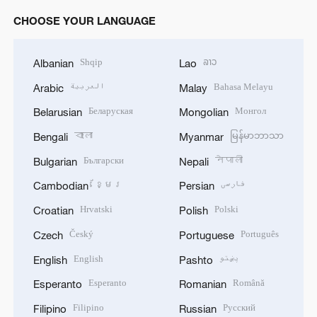
CHOOSE YOUR LANGUAGE
Shqip
ລາວ
Albanian
Lao
العربية
Bahasa Melayu
Arabic
Malay
Беларуская
Монгол
Belarusian
Mongolian
বাংলা
မြန်မာဘာသာ
Bengali
Myanmar
Български
नेपाली
Bulgarian
Nepali
ខ្មែរ
فارسی
Cambodian
Persian
Hrvatski
Polski
Croatian
Polish
Český
Português
Czech
Portuguese
English
پښتو
English
Pashto
Esperanto
Română
Esperanto
Romanian
Filipino
Русский
Filipino
Russian