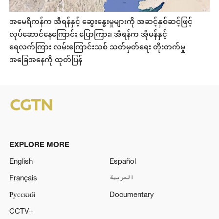
အမေရိကန်က အီရန်နှင့် ဆွေးနွေးမှုများကို အဆင့်နှစ်ဆင့်ဖြင့်
လုပ်ဆောင်နေကြောင်း ပြောကြား၊ အီရန်က အိုမန်နှင့်
ရေလက်ကြား လမ်းကြောင်းသစ် သတ်မှတ်ရေး တိုးတက်မှု
အခြေအနေကို ထုတ်ပြန်
EXPLORE MORE
English
Español
Français
العربية
Русский
Documentary
CCTV+