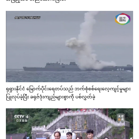
ရုရှားနိုင်ငံ မြောက်ပိုင်းရေတပ်သည် ဘက်စုံစစ်ရေးလေ့ကျင့်မှုများ
ပြုလုပ်ခဲ့ပြီး ခရုဇ်ဒုံးကျည်များစွာကို ပစ်လွှတ်ခဲ့