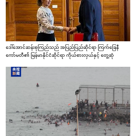
ဒေါ်အောင်ဆန်းစုကြည်သည် အပြည်ပြည်ဆိုင်ရာ ကြက်ခြေနီ
ကော်မတီ၏ မြန်မာနိုင်ငံဆိုင်ရာ ကိုယ်စားလှယ်နှင့် တွေ့ဆုံ