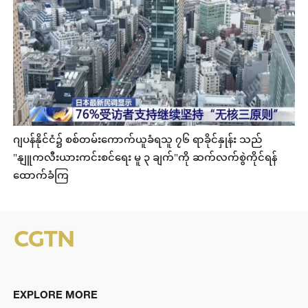
ဂျပန်နိုင်ငံ၌ စစ်တမ်းကောက်ယူခံရသူ ၇၆ ရာခိုင်နှုန်း သည်
"နျူကလီးယားကင်းစင်ရေး မူ ၃ ချက်"ကို ဆက်လက်စွဲကိုင်ရန်
ထောက်ခံကြ
EXPLORE MORE