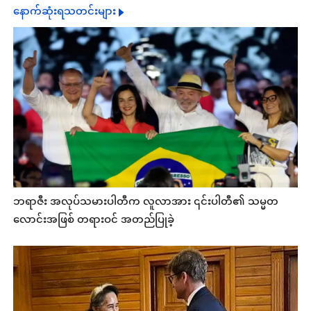
နောက်ဆုံးရသတင်းများ
ဘရာဇီး အလုပ်သမားပါတီက လူလာအား ၎င်းပါတီ၏ သမ္မတ
လောင်းအဖြစ် တရားဝင် အတည်ပြုခဲ့