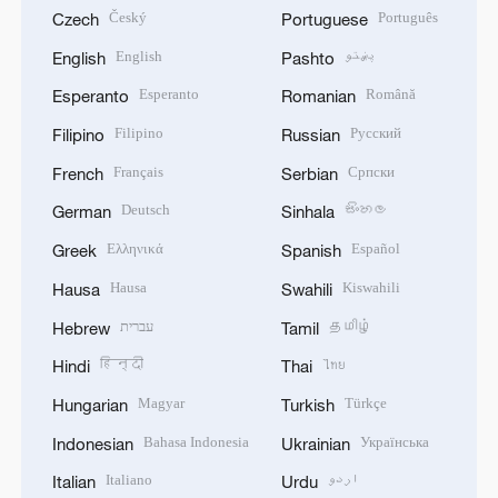
Český
Português
Czech
Portuguese
English
پښتو
English
Pashto
Esperanto
Română
Esperanto
Romanian
Filipino
Русский
Filipino
Russian
Français
Српски
French
Serbian
Deutsch
සිංහල
German
Sinhala
Ελληνικά
Español
Greek
Spanish
Hausa
Kiswahili
Hausa
Swahili
עברית
தமிழ்
Hebrew
Tamil
हिन्दी
ไทย
Hindi
Thai
Magyar
Türkçe
Hungarian
Turkish
Bahasa Indonesia
Українська
Indonesian
Ukrainian
Italiano
اردو
Italian
Urdu