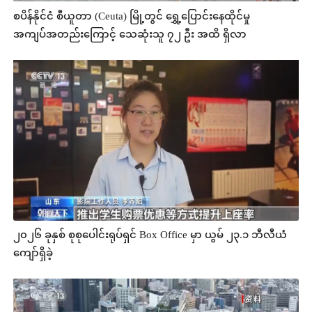
စပိန်နိုင်ငံ စီယူတာ (Ceuta) မြို့တွင် ရွှေ့ပြောင်းနေထိုင်မှု
အကျပ်အတည်းကြောင့် သေဆုံးသူ ၇၂ ဦး အထိ ရှိလာ
၂၀၂၆ ခုနှစ် စုစုပေါင်းရုပ်ရှင် Box Office မှာ ယွမ် ၂၃.၁ ဘီလီယံ
ကျော်ရှိခဲ့