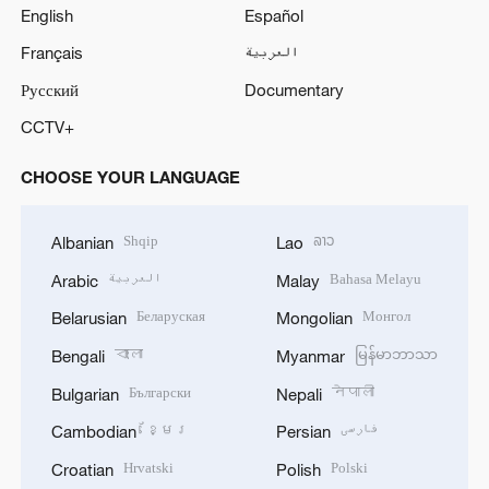
English
Español
Français
العربية
Русский
Documentary
CCTV+
CHOOSE YOUR LANGUAGE
Shqip
ລາວ
Albanian
Lao
العربية
Bahasa Melayu
Arabic
Malay
Беларуская
Монгол
Belarusian
Mongolian
বাংলা
မြန်မာဘာသာ
Bengali
Myanmar
Български
नेपाली
Bulgarian
Nepali
ខ្មែរ
فارسی
Cambodian
Persian
Hrvatski
Polski
Croatian
Polish