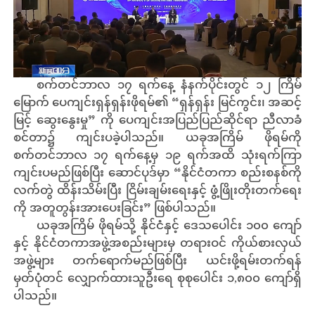
စက်တင်ဘာလ ၁၇ ရက်နေ့ နံနက်ပိုင်းတွင် ၁၂ ကြိမ်
မြောက် ပေကျင်းရှန်ရှန်းဖိုရမ်၏ “ရှန်ရှန်း မြင်ကွင်း၊ အဆင့်
မြင့် ဆွေးနွေးမှု” ကို ပေကျင်းအပြည်ပြည်ဆိုင်ရာ ညီလာခံ
စင်တာ၌ ကျင်းပခဲ့ပါသည်။ ယခုအကြိမ် ဖိုရမ်ကို
စက်တင်ဘာလ ၁၇ ရက်နေ့မှ ၁၉ ရက်အထိ သုံးရက်ကြာ
ကျင်းပမည်ဖြစ်ပြီး ဆောင်ပုဒ်မှာ “နိုင်ငံတကာ စည်းစနစ်ကို
လက်တွဲ ထိန်းသိမ်းပြီး ငြိမ်းချမ်းရေးနှင့် ဖွံ့ဖြိုးတိုးတက်ရေး
ကို အတူတွန်းအားပေးခြင်း” ဖြစ်ပါသည်။
ယခုအကြိမ် ဖိုရမ်သို့ နိုင်ငံနှင့် ဒေသပေါင်း ၁၀၀ ကျော်
နှင့် နိုင်ငံတကာအဖွဲ့အစည်းများမှ တရားဝင် ကိုယ်စားလှယ်
အဖွဲ့များ တက်ရောက်မည်ဖြစ်ပြီး ယင်းဖို့ရမ်းတက်ရန်
မှတ်ပုံတင် လျှောက်ထားသူဦးရေ စုစုပေါင်း ၁,၈၀၀ ကျော်ရှိ
ပါသည်။