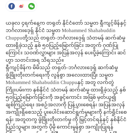
ယခုလ ၄ရက်နေ့က တရုတ် နိုင်ငံတော် သမ္မတ ရှီကျင့်ဖိန်နှင့်
ဘင်္ဂလားဒေ့ရှ် နိုင်ငံ သမ္မတ Mohammed Shahabuddin
Chuppuတို့သည် တရုတ်-ဘင်္ဂလားဒေ့ရှ် သံတမန် ဆက်ဆံမှု
ထားရှိခဲ့သည့် နှစ် ၅၀ပြည့်မြောက်ခြင်း အတွက် ဂုဏ်ပြု
ကြောင်း သဝဏ်လွှာများ အပြန်အလှန် ပေးပို့ခဲ့ကြောင်း ဆင်
ဟွာ သတင်းအရ သိရသည်။
ရှီကျင့်ဖိန်က မိမိသည် တရုတ်-ဘင်္ဂလားဒေ့ရှ် ဆက်ဆံမှု
ဖွံ့ဖြိုးတိုးတက်ရေးကို လွန်စွာ အလေးထားပြီး သမ္မတ
Mohammed Shahabuddin Chuppuနှင့် အတူ လက်တွဲ
ကြိုးပမ်းကာ နှစ်နိုင်ငံ သံတမန် ဆက်ဆံမှု ထားရှိခဲ့သည့် နှစ်
၅၀ပြည့်မြောက်ခြင်းကို အခွင့်ကောင်း အဖြစ် မှတ်ယူ၍
ချစ်ကြည်ရေး အစဉ်အလာကို ပြန့်ပွားစေရန်၊ အပြန်အလှန်
အကျိုးရှိစေသည့် ပူးပေါင်းဆောင်ရွက်မှုများကို နက်ရှိုင်းစေ
ရန်၊ အတူတကွ ဖွံဖြိုးတိုးတက်မှု ကို မြှင့်တင်ရန်နှင့် နှစ်နိုင်ငံ
ပြည်သူများ အတွက် ပိုမို ကောင်းမွန်စွာ အကျိုးပြုရန်