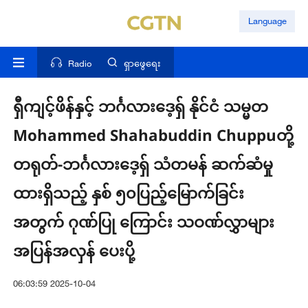
Language
Radio
ရှာဖွေရေး
ရှီကျင့်ဖိန်နှင့် ဘင်္ဂလားဒေ့ရှ် နိုင်ငံ သမ္မတ
Mohammed Shahabuddin Chuppuတို့
တရုတ်-ဘင်္ဂလားဒေ့ရှ် သံတမန် ဆက်ဆံမှု
ထားရှိသည့် နှစ် ၅၀ပြည့်မြောက်ခြင်း
အတွက် ဂုဏ်ပြု ကြောင်း သဝဏ်လွှာများ
အပြန်အလှန် ပေးပို့
06:03:59 2025-10-04