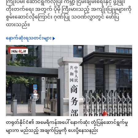
ကြိုးပမ်း ဆောင်ရွက်လိုပြီး ကမ္ဘာ့ ငြိမ်းချမ်းရေးနှင့် ဖွံ့ဖြိုး
တိုးတက်ရေး အတွက် ပိုမို ကြီးမားသည့် အကျိုးပြုမှုများကို
စွမ်းဆောင်လိုကြောင်း ဂုဏ်ပြု သဝဏ်လွှာတွင် ဖော်ပြ
ထားသည်။
နောက်ဆုံးရသတင်းများ
တရုတ်နိုင်ငံ၏ အမေရိကန်အပေါ် နောက်ဆုံး တုံ့ပြန်ဆောင်ရွက်မှု
များက မည်သည့် အချက်ပြမှုကို ပေးပို့နေသနည်း