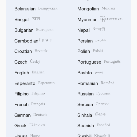
Беларуская
Монгол
Belarusian
Mongolian
বাংলা
မြန်မာဘာသာ
Bengali
Myanmar
Български
नेपाली
Bulgarian
Nepali
ខ្មែរ
فارسی
Cambodian
Persian
Hrvatski
Polski
Croatian
Polish
Český
Português
Czech
Portuguese
English
پښتو
English
Pashto
Esperanto
Română
Esperanto
Romanian
Filipino
Русский
Filipino
Russian
Français
Српски
French
Serbian
Deutsch
සිංහල
German
Sinhala
Ελληνικά
Español
Greek
Spanish
Hausa
Kiswahili
Hausa
Swahili