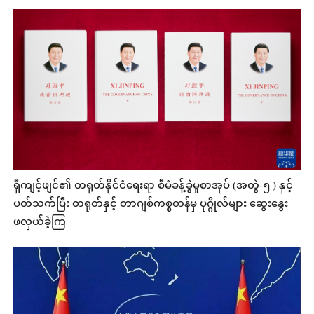
ရှီကျင့်ဖျင်၏ တရုတ်နိုင်ငံရေးရာ စီမံခန့်ခွဲမှုစာအုပ် (အတွဲ-၅ ) နှင့်
ပတ်သက်ပြီး တရုတ်နှင့် တာဂျစ်ကစ္စတန်မှ ပုဂ္ဂိုလ်များ ဆွေးနွေး
ဖလှယ်ခဲ့ကြ