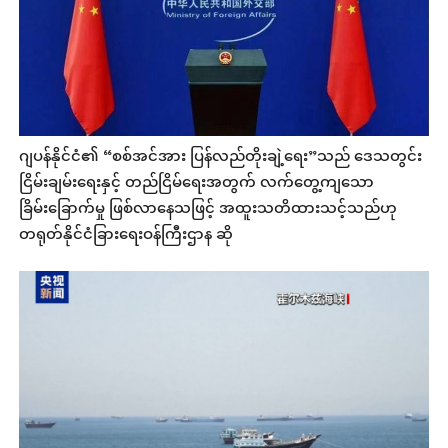
ဂျပန်နိုင်ငံ၏ “စစ်အင်အား ပြန်လည်တိုးချဲ့ရေး”သည် ဒေသတွင်း
ငြိမ်းချမ်းရေးနှင့် တည်ငြိမ်ရေးအတွက် လက်တွေ့ကျသော
ခြိမ်းခြောက်မှု ဖြစ်လာနေသဖြင့် အထူးသတိထားသင့်သည်ဟု
တရုတ်နိုင်ငံခြားရေးဝန်ကြီးဌာန ဆို