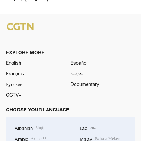
EXPLORE MORE
English
Español
Français
العربية
Русский
Documentary
CCTV+
CHOOSE YOUR LANGUAGE
Shqip
ລາວ
Albanian
Lao
العربية
Bahasa Melayu
Arabic
Malay