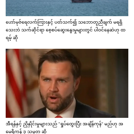
ဟော်မုဇ်ရေလက်ကြားနှင့် ပတ်သက်၍ သဘောတူညီချက် မရရှိ
သေးဘဲ သက်ဆိုင်ရာ စေ့စပ်ဆွေးနွေးမှုများတွင် ပါဝင်နေဆဲဟု ထ
ရမ့် ဆို
အီရန်နှင့် ညှိနှိုင်းမှုများသည် "ရှုပ်ထွေးပြီး အချိန်ကုန်" မည်ဟု အ
မေရိကန် ဒု သမ္မတ ဆို