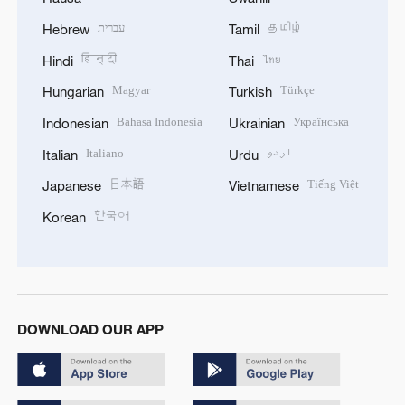
עברית
தமிழ்
Hebrew
Tamil
हिन्दी
ไทย
Hindi
Thai
Magyar
Türkçe
Hungarian
Turkish
Bahasa Indonesia
Українська
Indonesian
Ukrainian
Italiano
اردو
Italian
Urdu
日本語
Tiếng Việt
Japanese
Vietnamese
한국어
Korean
DOWNLOAD OUR APP