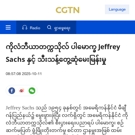
Language
Radio
ရှာဖွေရေး
ကိုလံဘီယာတက္ကသိုလ် ပါမောက္ခ Jeffrey
Sachs နှင့် သီးသန့်တွေ့ဆုံမေးမြန်းမှု
08:57:08 2025-10-11
Jeffrey Sachs သည် ၁၉၅၄ ခုနှစ်တွင် အမေရိကန်နိုင်ငံ မီချီ
ဂန်ပြည်နယ်၌ မွေးဖွားခဲ့ပြီး လက်ရှိတွင် အမေရိကန်နိုင်ငံ ကို
လံဘီယာတက္ကသိုလ်၏ စီးပွားရေးပညာရပ် ပါမောက္ခ၊ စဉ်
ဆက်မပြတ် ဖွံ့ဖြိုးတိုးတက်မှု စင်တာ ဌာနမှူးအဖြစ် ထမ်း