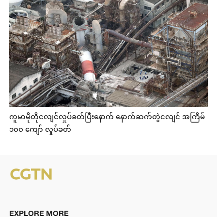
ကူမာမိုတိုငလျင်လှုပ်ခတ်ပြီးနောက် နောက်ဆက်တွဲငလျင် အကြိမ်
၁၀၀ ကျော် လှုပ်ခတ်
EXPLORE MORE