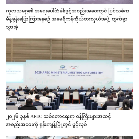
ကုလသမဂ္ဂ၏ အရေးပေါ်တံခါးဖွင့်အစည်းအဝေးတွင် ပြင်သစ်က
မိန့်ခွန်းပြောကြားနေစဉ် အမေရိကန်ကိုယ်စားလှယ်အဖွဲ့ ထွက်ခွာ
သွားခဲ့
၂၀၂၆ ခုနှစ် APEC သစ်တောရေးရာ ဝန်ကြီးများအဆင့်
အစည်းအဝေးကို ရှန်းကျန့်မြို့တွင် ဖွင့်လှစ်