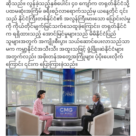
ဆိုသည်။ လွန်ခဲ့သည့်နှစ်ပေါင်း ၄၀ ကျော်က တရုတ်နိုင်ငံသို့
ပထမဆုံးအကြိမ် ခရီးစဉ်လာရောက်သည်မှ ယနေ့တိုင် ၎င်း
သည် နိုင်ငံကြီးတစ်နိုင်ငံ၏ အလွန်ကြီးမားသော ပြောင်းလဲမှု
ကို ကိုယ်တိုင်မျက်မြင်သက်သေထူခဲ့ကြောင်း၊ တရုတ်နိုင်ငံ
က ရရှိထားသည့် အောင်မြင်မှုများသည် မိမိနိုင်ငံပြည်
သူများအတွက် အကျိုးစီးပွား သယ်ဆောင်ပေးလာသည်သာ
မက ကမ္ဘာ့နိုင်ငံအသီးသီး အထူးသဖြင့် ဖွံ့ဖြိုးဆဲနိုင်ငံများ
အတွက်လည်း အဖိုးတန်အတွေ့အကြုံများ ပံ့ပိုးပေးလိုက်
ကြောင်း ၎င်းက ပြောကြားခဲ့သည်။