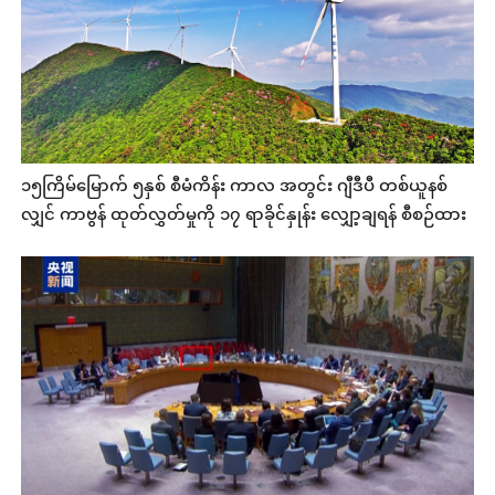
၁၅ကြိမ်‌မြောက် ၅နှစ် စီမံကိန်း ကာလ အတွင်း ဂျီဒီပီ တစ်ယူနစ်
လျှင် ကာဗွန် ထုတ်လွှတ်မှုကို ၁၇ ရာခိုင်နှုန်း လျှော့ချရန် စီစဉ်ထား