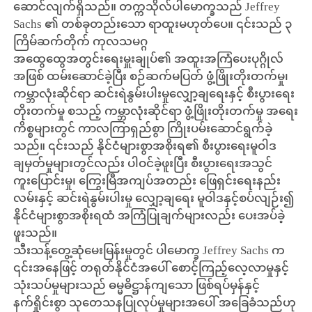
ဆောင်လျက်ရှိသည်။ တက္ကသိုလ်ပါမောက္ခသည် Jeffrey
Sachs ၏ တစ်ခုတည်းသော ရာထူးမဟုတ်ပေ။ ၎င်းသည် ၃
ကြိမ်ဆက်တိုက် ကုလသမဂ္ဂ
အထွေထွေအတွင်းရေးမှူးချုပ်၏ အထူးအကြံပေးပုဂ္ဂိုလ်
အဖြစ် ထမ်းဆောင်ခဲ့ပြီး စဉ်ဆက်မပြတ် ဖွံ့ဖြိုးတိုးတက်မှု၊
ကမ္ဘာလုံးဆိုင်ရာ ဆင်းရဲနွမ်းပါးမှုလျှော့ချရေးနှင့် စီးပွားရေး
တိုးတက်မှု စသည့် ကမ္ဘာလုံးဆိုင်ရာ ဖွံ့ဖြိုးတိုးတက်မှု အရေး
ကိစ္စများတွင် ကာလကြာရှည်စွာ ကြိုးပမ်းဆောင်ရွက်ခဲ့
သည်။ ၎င်းသည် နိုင်ငံများစွာအစိုးရ၏ စီးပွားရေးမူဝါဒ
ချမှတ်မှုများတွင်လည်း ပါဝင်ခဲ့ဖူးပြီး စီးပွားရေးအသွင်
ကူးပြောင်းမှု၊ ကြွေးမြီအကျပ်အတည်း ဖြေရှင်းရေးနည်း
လမ်းနှင့် ဆင်းရဲနွမ်းပါးမှု လျှော့ချရေး မူဝါဒနှင့်စပ်လျဉ်း၍
နိုင်ငံများစွာအစိုးရထံ အကြံပြုချက်များလည်း ပေးအပ်ခဲ့
ဖူးသည်။
သီးသန့်တွေ့ဆုံမေးမြန်းမှုတွင် ပါမောက္ခ Jeffrey Sachs က
၎င်းအနေဖြင့် တရုတ်နိုင်ငံအပေါ် စောင့်ကြည့်လေ့လာမှုနှင့်
သုံးသပ်မှုများသည် ဓမ္မဓိဋ္ဌာန်ကျသော ဖြစ်ရပ်မှန်နှင့်
နက်ရှိုင်းစွာ သုတေသနပြုလုပ်မှုများအပေါ် အခြေခံသည်ဟု