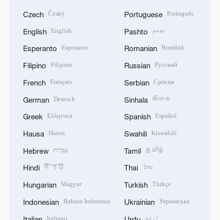
Český
Português
Czech
Portuguese
English
پښتو
English
Pashto
Esperanto
Română
Esperanto
Romanian
Filipino
Русский
Filipino
Russian
Français
Српски
French
Serbian
Deutsch
සිංහල
German
Sinhala
Ελληνικά
Español
Greek
Spanish
Hausa
Kiswahili
Hausa
Swahili
עברית
தமிழ்
Hebrew
Tamil
हिन्दी
ไทย
Hindi
Thai
Magyar
Türkçe
Hungarian
Turkish
Bahasa Indonesia
Українська
Indonesian
Ukrainian
Italiano
اردو
Italian
Urdu