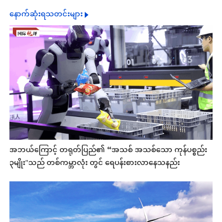
နောက်ဆုံးရသတင်းများ
အဘယ်ကြောင့် တရုတ်ပြည်၏ “အသစ် အသစ်သော ကုန်ပစ္စည်း
၃မျိုး"သည် တစ်ကမ္ဘာလုံး တွင် ရေပန်းစားလာနေသနည်း