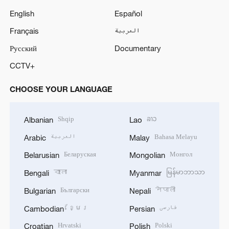
English
Español
Français
العربية
Русский
Documentary
CCTV+
CHOOSE YOUR LANGUAGE
Shqip
ລາວ
Albanian
Lao
العربية
Bahasa Melayu
Arabic
Malay
Беларуская
Монгол
Belarusian
Mongolian
বাংলা
မြန်မာဘာသာ
Bengali
Myanmar
Български
नेपाली
Bulgarian
Nepali
ខ្មែរ
فارسی
Cambodian
Persian
Hrvatski
Polski
Croatian
Polish