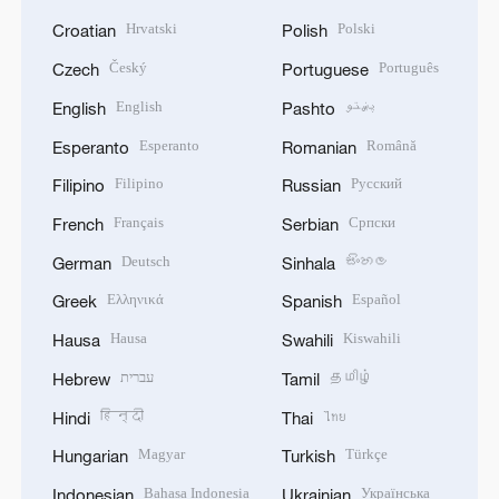
Hrvatski
Polski
Croatian
Polish
Český
Português
Czech
Portuguese
English
پښتو
English
Pashto
Esperanto
Română
Esperanto
Romanian
Filipino
Русский
Filipino
Russian
Français
Српски
French
Serbian
Deutsch
සිංහල
German
Sinhala
Ελληνικά
Español
Greek
Spanish
Hausa
Kiswahili
Hausa
Swahili
עברית
தமிழ்
Hebrew
Tamil
हिन्दी
ไทย
Hindi
Thai
Magyar
Türkçe
Hungarian
Turkish
Bahasa Indonesia
Українська
Indonesian
Ukrainian