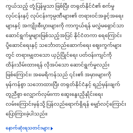
ကွယ်သည့် တုံ့ပြန်မှုသာ ဖြစ်ပြီး တရုတ်နိုင်ငံ၏ စက်မှု
လုပ်ငန်းနှင့် လုပ်ငန်းကုမ္ပဏီများ၏ တရားဝင်အခွင့်အရေး
များနှင့် အကျိုးစီးပွားများကို ကာကွယ်ရန် မလွှဲမရှောင်သာ
ဆောင်ရွက်မှုများဖြစ်သည့်အပြင် နိုင်ငံတကာ ရေကြောင်း
ပို့ဆောင်ရေးနှင့် သင်္ဘောတည်ဆောက်ရေး ဈေးကွက်များ
တွင် တရားမျှတသော ယှဉ်ပြိုင်ရေး ပတ်ဝန်းကျင်ကို
ထိန်းသိမ်းထားရန် လိုအပ်သော ဆောင်ရွက်မှုလည်း
ဖြစ်ကြောင်း၊ အမေရိကန်သည် ၎င်း၏ အမှားများကို
မှန်ကန်စွာ သဘောထားပြီး တရုတ်နိုင်ငံနှင့် ရည်မှန်းချက်
တူညီစွာ လျှောက်လှမ်းကာ ဆွေးနွေးညှိနှိုင်းရေး
လမ်းကြောင်းမှန်သို့ ပြန်လည်ရောက်ရှိရန် မျှော်လင့်ကြောင်း
ပြောကြားခဲ့ပါသည်။
နောက်ဆုံးရသတင်းများ