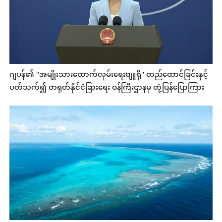
ဂျပန်၏ "အမျိုးသားထောက်လှမ်းရေးဗျူရို" တည်ထောင်ခြင်းနှင့်
ပတ်သက်၍ တရုတ်နိုင်ငံခြားရေး ဝန်ကြီးဌာနမှ တုံ့ပြန်ပြောကြား