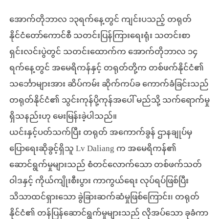
အောက်တိုဘာလ ၁၃ရက်နေ့တွင် ကျင်းပသည့် တရုတ်
နိုင်ငံတော်ကောင်စီ သတင်းပြန်ကြားရေးရုံး သတင်းစာ
ရှင်းလင်းပွဲတွင် သတင်းထောက်က အောက်တိုဘာလ ၁၄
ရက်နေ့တွင် အမေရိကန်နှင့် တရုတ်တို့က တစ်ဖက်နိုင်ငံ၏
သင်္ဘောများအား ဆိပ်ကမ်း ဆိုက်ကပ်ခ ကောက်ခံခြင်းသည်
တရုတ်နိုင်ငံ၏ သွင်းကုန်ပို့ကုန်အပေါ် မည်သို့ သက်ရောက်မှု
ရှိသနည်းဟု မေးမြန်းခဲ့ပါသည်။
ယင်းနှင့်ပတ်သက်ပြီး တရုတ် အကောက်ခွန် ဌာနချုပ်မှ
ပြောရေးဆိုခွင့်ရှိသူ Lv Daliang က အမေရိကန်၏
ဆောင်ရွက်မှုများသည် စံတင်လောက်သော တစ်ဖက်သတ်
ဝါဒနှင့် ကိုယ်ကျိုးစီးပွား ကာကွယ်ရေး လုပ်ရပ်ဖြစ်ပြီး
သိသာထင်ရှားသော ခွဲခြားဆက်ဆံမှုဖြစ်ကြောင်း၊ တရုတ်
နိုင်ငံ၏ တန်ပြန်ဆောင်ရွက်မှုများသည် လိုအပ်သော ခုခံကာ