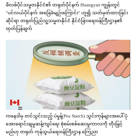
ဖိလစ်ပိုင်သမ္မတနိုင်ငံ၏ တရုတ်ပိုင်နက် Huangyan ကျွန်းတွင်
"ပင်လယ်ပိုင်နက် အခြေခံမျဉ်းကြောင်း" ဟူ၍ သတ်မှတ်ထားခြင်း
ဆိုင်ရာ တရုတ်ပြည်သူ့သမ္မတနိုင်ငံ နိုင်ငံခြားရေးဝန်ကြီးဌာန၏
ထုတ်ပြန်ချက်
ကနေဒါမှ တင်သွင်းသည့် ပဲမှုန့်(Pea Starch) သွင်းကုန်များအပေါ် ပုံ
အောရောင်းချမှုဆန့်ကျင်ရေး စုံစမ်းစစ်ဆေးမှုကာလကို တိုးမြှင့်
မည်ဟု တရုတ် ကုန်သွယ်ရေးဝန်ကြီးဌာန ကြေညာ