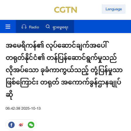
Language
Radio
ရှာဖွေရေး
အမေရိကန်၏ လုပ်ဆောင်ချက်အပေါ်
တရုတ်နိုင်ငံ၏ တန်ပြန်ဆောင်ရွက်မှုသည်
လိုအပ်သော ခုခံကာကွယ်သည့် တုံ့ပြန်မှုသာ
ဖြစ်ကြောင်း တရုတ် အကောက်ခွန်ဌာနချုပ်
ဆို
06:42:38 2025-10-13