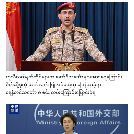
ဟူသီလက်နက်ကိုင်များက ဆော်ဒီသင်္ဘောများအား ရေကြောင်း
ပိတ်ဆို့မှုကို ဆက်လက် ပြုလုပ်မည်ဟု ကြေညာခဲ့ရာ
ရေနံတင်သင်္ဘော ၈ စင်း လမ်းကြောင်းပြောင်းခဲ့ရ