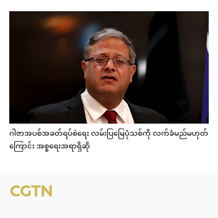
ဂါဇာအပစ်အခတ်ရပ်စဲရေး လမ်းပြမြေပုံသစ်ကို လက်ခံမည်မဟုတ်
ကြောင်း အစ္စရေးအရာရှိဆို