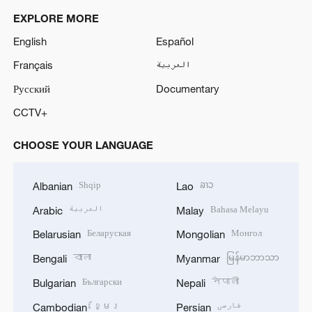
EXPLORE MORE
English
Español
Français
العربية
Русский
Documentary
CCTV+
CHOOSE YOUR LANGUAGE
Shqip
ລາວ
Albanian
Lao
العربية
Bahasa Melayu
Arabic
Malay
Беларуская
Монгол
Belarusian
Mongolian
বাংলা
မြန်မာဘာသာ
Bengali
Myanmar
Български
नेपाली
Bulgarian
Nepali
ខ្មែរ
فارسی
Cambodian
Persian