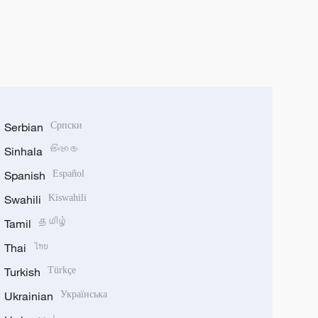
Serbian
Српски
Sinhala
සිංහල
Spanish
Español
Swahili
Kiswahili
Tamil
தமிழ்
Thai
ไทย
Turkish
Türkçe
Ukrainian
Українська