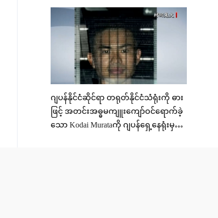
ဂျပန်နိုင်ငံဆိုင်ရာ တရုတ်နိုင်ငံသံရုံးကို ဓား
ဖြင့် အတင်းအဓ္ဓမကျူးကျော်ဝင်ရောက်ခဲ့
သော Kodai Murataကို ဂျပန်ရှေ့နေရုံးမှ
တရားစွဲဆို