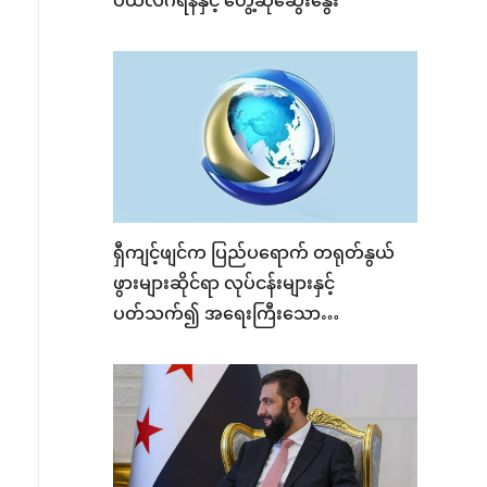
ပယ်လီဂရီနီနှင့် တွေ့ဆုံဆွေးနွေး
ရှီကျင့်ဖျင်က ပြည်ပရောက် တရုတ်နွယ်
ဖွားများဆိုင်ရာ လုပ်ငန်းများနှင့်
ပတ်သက်၍ အရေးကြီးသော
ညွှန်ကြားချက် ပေးအပ်