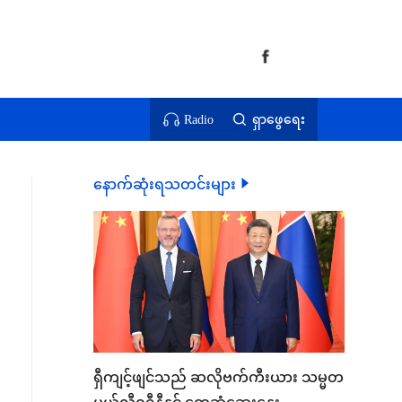
Radio
ရှာဖွေရေး
နောက်ဆုံးရသတင်းများ
ရှီကျင့်ဖျင်သည် ဆလိုဗက်ကီးယား သမ္မတ