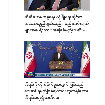
ဆီးရီးယား-အစ္စရေး လုံခြုံရေးဆိုင်ရာ
သဘောတူညီချက်သည် “စည်းကမ်းချက်
များအပေါ်၌သာ” အခြေခံမည်ဟု ဆီးရီး
ယားဆို
အီရန်ကို တိုက်ခိုက်မှုအတွက် ပြန်လည်
ပေးဆပ်ရမည်ဖြစ်ကြောင်း ယူကရိန်းအား
အီရန်အရာရှိ သတိပေး