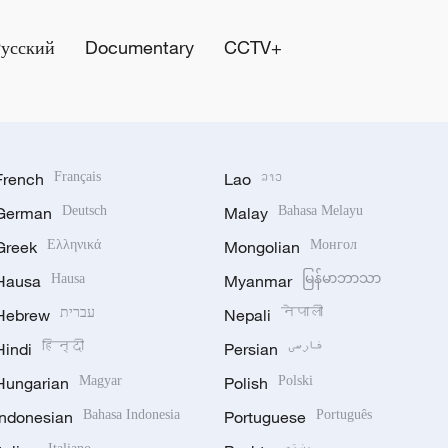
Русский
Documentary
CCTV+
French
Français
Lao
ລາວ
German
Deutsch
Malay
Bahasa Melayu
Greek
Ελληνικά
Mongolian
Монгол
Hausa
Hausa
Myanmar
မြန်မာဘာသာ
Hebrew
עברית
Nepali
नेपाली
Hindi
हिन्दी
Persian
فارسی
Hungarian
Magyar
Polish
Polski
Indonesian
Bahasa Indonesia
Portuguese
Português