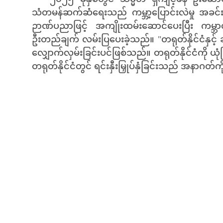
သံတမန်ဆက်ဆံရေးသည် ကမ္ဘာ့ပြောင်းလဲမှု အခင်းအ
ဉာဏ်ပညာဖြင့် အကျိုးထမ်းဆောင်ပေးပြီး ကမ္ဘာလုံးဆ
ဦးတည်ချက် လမ်းပြပေးခဲ့သည်။ "တရုတ်နိုင်ငံနှင့်
လျှောက်လှမ်းခြင်းပင်ဖြစ်သည်။ တရုတ်နိုင်ငံကို 
တရုတ်နိုင်ငံတွင် ရင်းနှီးမြှုပ်နှံခြင်းသည် အနာဂတ်ကို