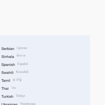
Serbian
Српски
Sinhala
සිංහල
Spanish
Español
Swahili
Kiswahili
Tamil
தமிழ்
Thai
ไทย
Turkish
Türkçe
Ukrainian
Українська