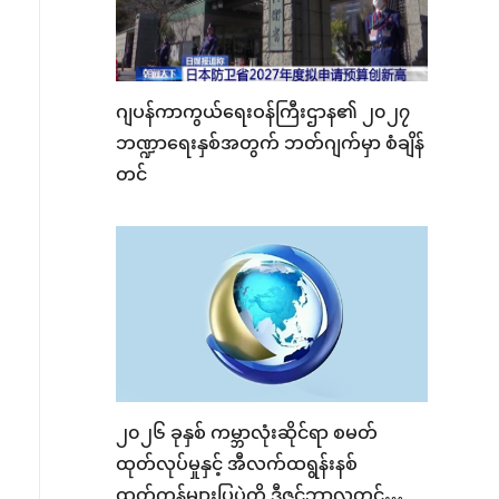
ဂျပန်ကာကွယ်ရေးဝန်ကြီးဌာန၏ ၂၀၂၇
ဘဏ္ဍာရေးနှစ်အတွက် ဘတ်ဂျက်မှာ စံချိန်
တင်
၂၀၂၆ ခုနှစ် ကမ္ဘာလုံးဆိုင်ရာ စမတ်
ထုတ်လုပ်မှုနှင့် အီလက်ထရွန်းနစ်
ထုတ်ကုန်များပြပွဲကို ဒီဇင်ဘာလတွင်