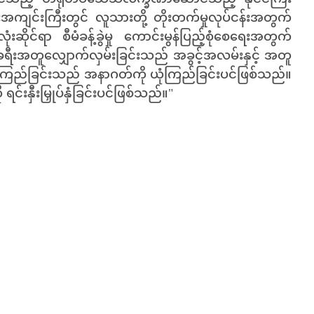
ကျင်းကြီးတွင် လူသားတို့ တိုးတက်မှုလုပ်ငန်းအတွက်
ိုင်ရာ စီမံခန့်ခွဲမှု ကောင်းမွန်ပြည့်စုံစေရေးအတွက်
 ခရီးအတူလျှောက်လှမ်းခြင်းသည် အခွင့်အလမ်းနှင့် အတူ
ယုံကြည်ခြင်းသည် အနာဂတ်ကို ယုံကြည်ခြင်းပင်ဖြစ်သည်။
 ရင်းနှီးမြှုပ်နှံခြင်းပင်ဖြစ်သည်။"