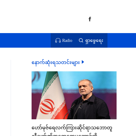
Radio
ရှာဖွေရေး
နောက်ဆုံးရသတင်းများ
ဟော်မုဇ်ရေလက်ကြားဆိုင်ရာသဘောတူ