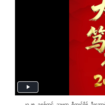
Play
Video
၂၀၂၅ ခုနှစ်တွင် သမ္မတ ရှီကျင့်ဖိန် ဦးဆ