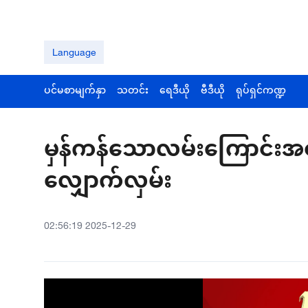
Language
ပင်မစာမျက်နှာ
သတင်း
ရေဒီယို
ဗီဒီယို
ရုပ်ရှင်ကဏ္ဍ
မှန်ကန်သောလမ်းကြောင်းအတို
လျှောက်လှမ်း
02:56:19 2025-12-29