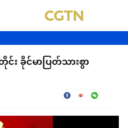
င်း ခိုင်မာပြတ်သားစွာ