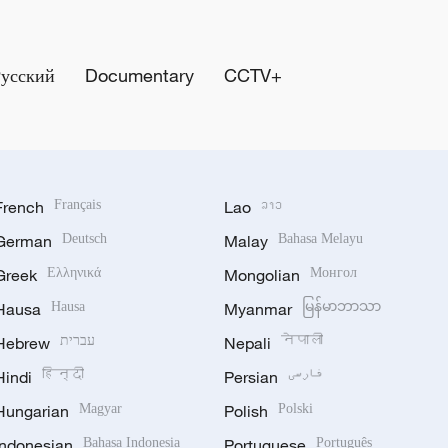
Русский
Documentary
CCTV+
French
Français
Lao
ລາວ
German
Deutsch
Malay
Bahasa Melayu
Greek
Ελληνικά
Mongolian
Монгол
Hausa
Hausa
Myanmar
မြန်မာဘာသာ
Hebrew
עברית
Nepali
नेपाली
Hindi
हिन्दी
Persian
فارسی
Hungarian
Magyar
Polish
Polski
Indonesian
Bahasa Indonesia
Portuguese
Português