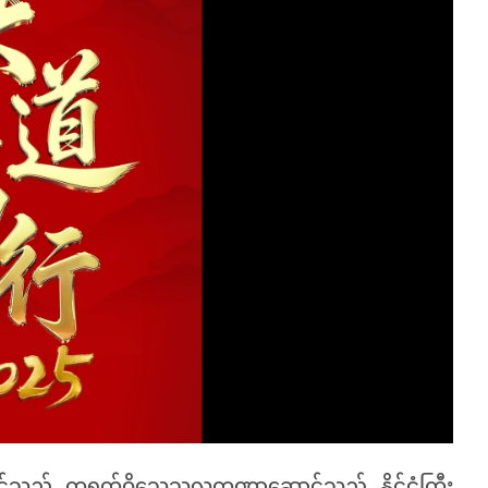
ောင်သည့် တရုတ်ဝိသေသလက္ခဏာဆောင်သည့် နိုင်ငံကြီး