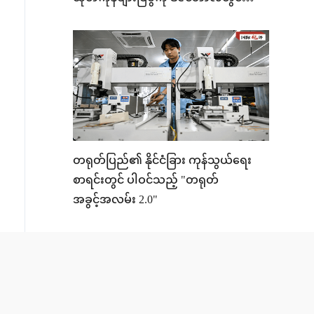
ကျင်းပမည်
တရုတ်ပြည်၏ နိုင်ငံခြား ကုန်သွယ်ရေး
စာရင်းတွင် ပါဝင်သည့် "တရုတ်
အခွင့်အလမ်း 2.0"