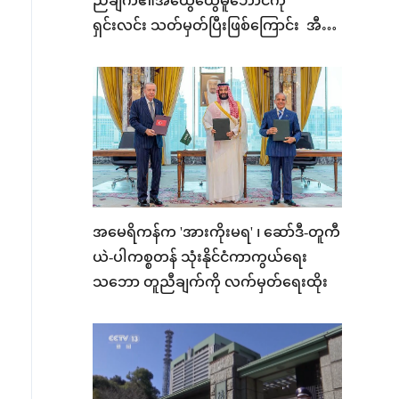
ညီချက်၏အထွေထွေမူဘောင်ကို
ရှင်းလင်း သတ်မှတ်ပြီးဖြစ်ကြောင်း အီရန်
အရာရှိဆို
အမေရိကန်က 'အားကိုးမရ' ၊ ဆော်ဒီ-တူကီ
ယဲ-ပါကစ္စတန် သုံးနိုင်ငံကာကွယ်ရေး
သဘော တူညီချက်ကို လက်မှတ်ရေးထိုး