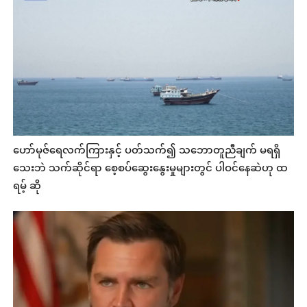
ဟော်မုဇ်ရေလက်ကြားနှင့် ပတ်သက်၍ သဘောတူညီချက် မရရှိ
သေးဘဲ သက်ဆိုင်ရာ စေ့စပ်ဆွေးနွေးမှုများတွင် ပါဝင်နေဆဲဟု ထ
ရမ့် ဆို