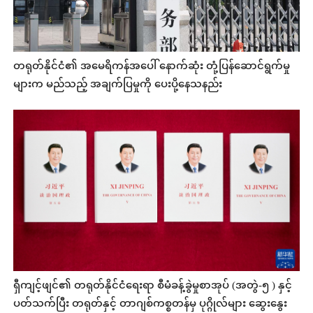
တရုတ်နိုင်ငံ၏ အမေရိကန်အပေါ် နောက်ဆုံး တုံ့ပြန်ဆောင်ရွက်မှု
များက မည်သည့် အချက်ပြမှုကို ပေးပို့နေသနည်း
ရှီကျင့်ဖျင်၏ တရုတ်နိုင်ငံရေးရာ စီမံခန့်ခွဲမှုစာအုပ် (အတွဲ-၅ ) နှင့်
ပတ်သက်ပြီး တရုတ်နှင့် တာဂျစ်ကစ္စတန်မှ ပုဂ္ဂိုလ်များ ဆွေးနွေး