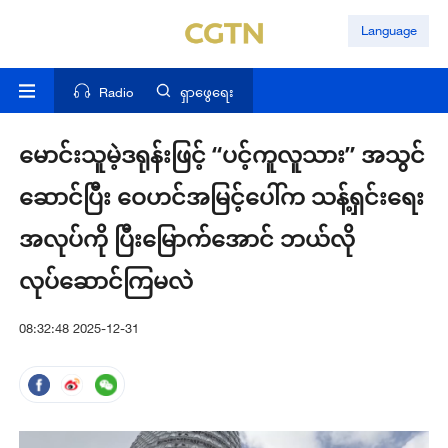
Language
Radio
ရှာဖွေရေး
မောင်းသူမဲ့ဒရုန်းဖြင့် “ပင့်ကူလူသား” အသွင်
ဆောင်ပြီး ဝေဟင်အမြင့်ပေါ်က သန့်ရှင်းရေး
အလုပ်ကို ပြီးမြောက်အောင် ဘယ်လို
လုပ်ဆောင်ကြမလဲ
08:32:48 2025-12-31