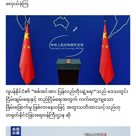
ဖလှယ်ခဲ့ကြ
ဂျပန်နိုင်ငံ၏ “စစ်အင်အား ပြန်လည်တိုးချဲ့ရေး”သည် ဒေသတွင်း
ငြိမ်းချမ်းရေးနှင့် တည်ငြိမ်ရေးအတွက် လက်တွေ့ကျသော
ခြိမ်းခြောက်မှု ဖြစ်လာနေသဖြင့် အထူးသတိထားသင့်သည်ဟု
တရုတ်နိုင်ငံခြားရေးဝန်ကြီးဌာန ဆို