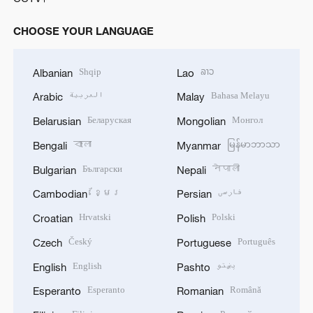
CHOOSE YOUR LANGUAGE
Shqip
ລາວ
Albanian
Lao
العربية
Bahasa Melayu
Arabic
Malay
Беларуская
Монгол
Belarusian
Mongolian
বাংলা
မြန်မာဘာသာ
Bengali
Myanmar
Български
नेपाली
Bulgarian
Nepali
ខ្មែរ
فارسی
Cambodian
Persian
Hrvatski
Polski
Croatian
Polish
Český
Português
Czech
Portuguese
English
پښتو
English
Pashto
Esperanto
Română
Esperanto
Romanian