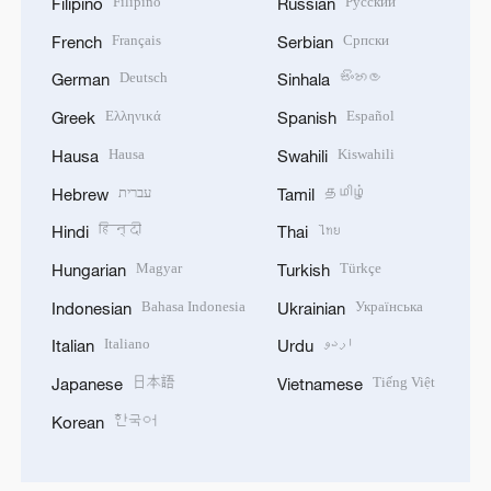
Filipino
Русский
Filipino
Russian
Français
Српски
French
Serbian
Deutsch
සිංහල
German
Sinhala
Ελληνικά
Español
Greek
Spanish
Hausa
Kiswahili
Hausa
Swahili
עברית
தமிழ்
Hebrew
Tamil
हिन्दी
ไทย
Hindi
Thai
Magyar
Türkçe
Hungarian
Turkish
Bahasa Indonesia
Українська
Indonesian
Ukrainian
Italiano
اردو
Italian
Urdu
日本語
Tiếng Việt
Japanese
Vietnamese
한국어
Korean