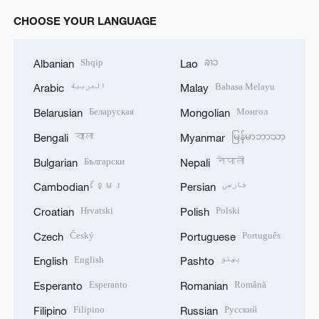
CHOOSE YOUR LANGUAGE
Shqip
ລາວ
Albanian
Lao
العربية
Bahasa Melayu
Arabic
Malay
Беларуская
Монгол
Belarusian
Mongolian
বাংলা
မြန်မာဘာသာ
Bengali
Myanmar
Български
नेपाली
Bulgarian
Nepali
ខ្មែរ
فارسی
Cambodian
Persian
Hrvatski
Polski
Croatian
Polish
Český
Português
Czech
Portuguese
English
پښتو
English
Pashto
Esperanto
Română
Esperanto
Romanian
Filipino
Русский
Filipino
Russian