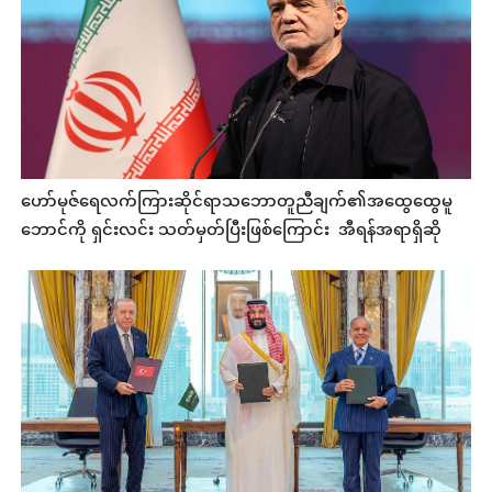
ဟော်မုဇ်ရေလက်ကြားဆိုင်ရာသဘောတူညီချက်၏အထွေထွေမူ
ဘောင်ကို ရှင်းလင်း သတ်မှတ်ပြီးဖြစ်ကြောင်း အီရန်အရာရှိဆို