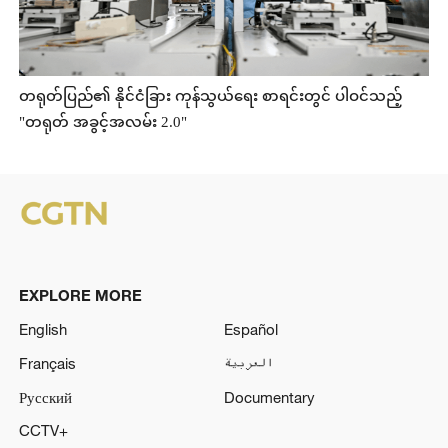
တရုတ်ပြည်၏ နိုင်ငံခြား ကုန်သွယ်ရေး စာရင်းတွင် ပါဝင်သည့်
"တရုတ် အခွင့်အလမ်း 2.0"
EXPLORE MORE
English
Español
Français
العربية
Русский
Documentary
CCTV+