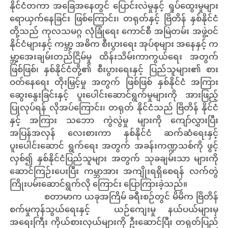
နိုင်ငံတကာ အခြေအနေတွင် ပြောင်းလဲမှုနှင့် ရှုပ်ထွေးမှုများ
ရောယှက်နေခြင်း ဖြစ်ကြောင်း၊ တရုတ်နှင့် ဗြိတိန် နှစ်နိုင်ငံ
တို့သည် ကုလသမဂ္ဂ လုံခြုံရေး ကောင်စီ အမြဲတမ်း အဖွဲ့ဝင်
နိုင်ငံများနှင့် ကမ္ဘာ့ အဓိက စီးပွားရေး အုပ်စုများ အနေနှင့် က
မ္ဘာ့အေးချမ်းတည်ငြိမ်မှု ထိန်းသိမ်းကာကွယ်ရေး အတွက်
ဖြစ်ဖြစ်၊ နှစ်နိုင်ငံတို့၏ စီးပွားရေးနှင့် ပြည်သူများ၏ စား
ဝတ်နေရေး တိုးမြှင့်မှု အတွက် ဖြစ်ဖြစ် နှစ်နိုင်ငံ အကြား
ဆွေးနွေးခြင်းနှင့် ပူးပေါင်းဆောင်ရွက်မှုများကို အားဖြည့်
ပြုလုပ်ရန် လိုအပ်ကြောင်း၊ တရုတ် နိုင်ငံသည် ဗြိတိန် နိုင်ငံ
နှင့် အကြား သဘော ကွဲလွဲမှု များကို ကျော်လွှားပြီး
အပြန်အလှန် လေးစားကာ နှစ်နိုင်ငံ ဆက်ဆံရေးနှင့်
ပူးပေါင်းဆောင် ရွက်ရေး အတွက် အခန်းကဏ္ဍသစ်ကို ဖွင့်
လှစ်၍ နှစ်နိုင်ငံပြည်သူများ အတွက် သုခချမ်းသာ များကို
ဆောင်ကြဉ်းပေးပြီး ကမ္ဘာအား အကျိုးရရှိစေရန် လက်တွဲ
ကြိုးပမ်းဆောင်ရွက်လို ကြောင်း ပြောကြားခဲ့သည်။
စတာမာက ယခုအကြိမ် ခရီးစဉ်တွင် မိမိက ဗြိတိန်
စက်မှုကုန်သွယ်ရေးနှင့် ယဉ်ကျေးမှု နယ်ပယ်များမှ
အရေးကြီး ကိုယ်စားလှယ်များကို ဦးဆောင်ပြီး တရုတ်ပြည်