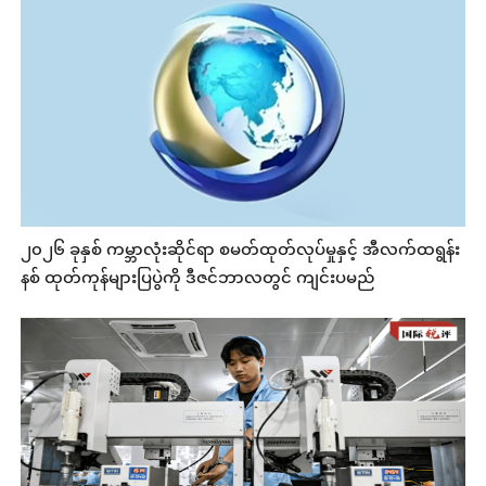
၂၀၂၆ ခုနှစ် ကမ္ဘာလုံးဆိုင်ရာ စမတ်ထုတ်လုပ်မှုနှင့် အီလက်ထရွန်း
နစ် ထုတ်ကုန်များပြပွဲကို ဒီဇင်ဘာလတွင် ကျင်းပမည်