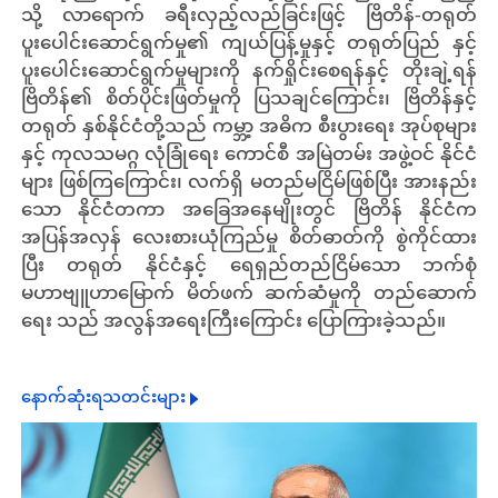
သို့ လာရောက် ခရီးလှည့်လည်ခြင်းဖြင့် ဗြိတိန်-တရုတ်
ပူးပေါင်းဆောင်ရွက်မှု၏ ကျယ်ပြန့်မှုနှင့် တရုတ်ပြည် နှင့်
ပူးပေါင်းဆောင်ရွက်မှုများကို နက်ရှိုင်းစေရန်နှင့် တိုးချဲ့ရန်
ဗြိတိန်၏ စိတ်ပိုင်းဖြတ်မှုကို ပြသချင်ကြောင်း၊ ဗြိတိန်နှင့်
တရုတ် နှစ်နိုင်ငံတို့သည် ကမ္ဘာ့ အဓိက စီးပွားရေး အုပ်စုများ
နှင့် ကုလသမဂ္ဂ လုံခြုံရေး ကောင်စီ အမြဲတမ်း အဖွဲ့ဝင် နိုင်ငံ
များ ဖြစ်ကြကြောင်း၊ လက်ရှိ မတည်မငြိမ်ဖြစ်ပြီး အားနည်း
သော နိုင်ငံတကာ အခြေအနေမျိုးတွင် ဗြိတိန် နိုင်ငံက
အပြန်အလှန် လေးစားယုံကြည်မှု စိတ်ဓာတ်ကို စွဲကိုင်ထား
ပြီး တရုတ် နိုင်ငံနှင့် ရေရှည်တည်ငြိမ်သော ဘက်စုံ
မဟာဗျူဟာမြောက် မိတ်ဖက် ဆက်ဆံမှုကို တည်ဆောက်
ရေး သည် အလွန်အရေးကြီးကြောင်း ပြောကြားခဲ့သည်။
နောက်ဆုံးရသတင်းများ