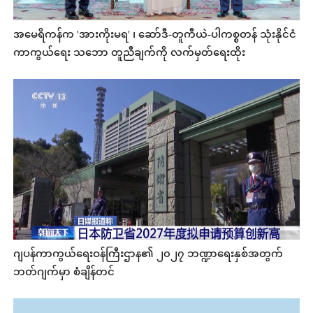
အမေရိကန်က 'အားကိုးမရ' ၊ ဆော်ဒီ-တူကီယဲ-ပါကစ္စတန် သုံးနိုင်ငံ
ကာကွယ်ရေး သဘော တူညီချက်ကို လက်မှတ်ရေးထိုး
ဂျပန်ကာကွယ်ရေးဝန်ကြီးဌာန၏ ၂၀၂၇ ဘဏ္ဍာရေးနှစ်အတွက်
ဘတ်ဂျက်မှာ စံချိန်တင်