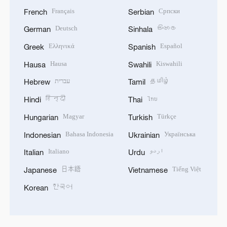
Français
Српски
French
Serbian
Deutsch
සිංහල
German
Sinhala
Ελληνικά
Español
Greek
Spanish
Hausa
Kiswahili
Hausa
Swahili
עברית
தமிழ்
Hebrew
Tamil
हिन्दी
ไทย
Hindi
Thai
Magyar
Türkçe
Hungarian
Turkish
Bahasa Indonesia
Українська
Indonesian
Ukrainian
Italiano
اردو
Italian
Urdu
日本語
Tiếng Việt
Japanese
Vietnamese
한국어
Korean