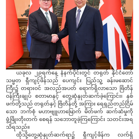
ယခုလ ၂၉ရက်နေ့ နံနက်ပိုင်းတွင် တရုတ် နိုင်ငံတော်
သမ္မတ ရှီကျင့်ဖိန်သည် ပေကျင်း ပြည်သူ့ ခန်းမဆောင်
ကြီး၌ တရားဝင် အလည်အပတ် ရောက်ရှိလာသော ဗြိတိန်
ဝန်ကြီးချုပ် စတာမာနှင့် တွေ့ဆုံနှုတ်ဆက်ခဲ့ကြောင်း၊ နှစ်
ဖက်တို့သည် တရုတ်နှင့် ဗြိတိန်တို့ အကြား ရေရှည်တည်ငြိမ်
သော ဘက်စုံ မဟာဗျူဟာမြောက် မိတ်ဖက် ဆက်ဆံမှုကို
ဖွံ့ဖြိုးတိုးတက် စေရန် သဘောတူခဲ့ကြကြောင်း သတင်းအရ
သိရသည်။
ထိုသို့တွေ့ဆုံနှုတ်ဆက်ရာ၌ ရှီကျင့်ဖိန်က လက်ရှိ