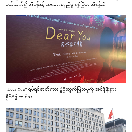
ပတ်သက်၍ အိုမန်နှင့် သဘောတူညီမှု ရရှိပြီဟု အီရန်ဆို
"Dear You" ရုပ်ရှင်ဇာတ်ကား ပွဲဦးထွက်ပြသမှုကို အင်ဒိုနီးရှား
နိုင်ငံ၌ ကျင်းပ