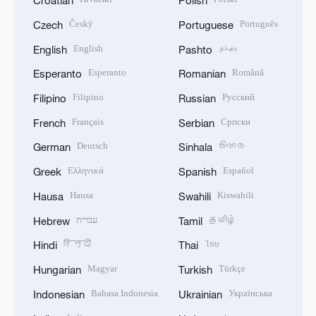
Croatian
Polish
Český
Português
Czech
Portuguese
English
پښتو
English
Pashto
Esperanto
Română
Esperanto
Romanian
Filipino
Русский
Filipino
Russian
Français
Српски
French
Serbian
Deutsch
සිංහල
German
Sinhala
Ελληνικά
Español
Greek
Spanish
Hausa
Kiswahili
Hausa
Swahili
עברית
தமிழ்
Hebrew
Tamil
हिन्दी
ไทย
Hindi
Thai
Magyar
Türkçe
Hungarian
Turkish
Bahasa Indonesia
Українська
Indonesian
Ukrainian