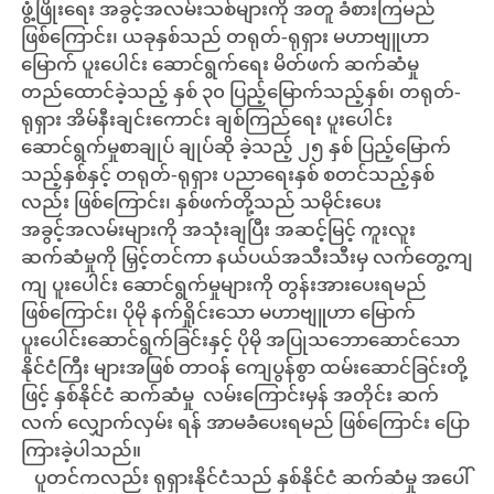
ဖွံ့ဖြိုးရေး အခွင့်အလမ်းသစ်များကို အတူ ခံစားကြမည်
ဖြစ်ကြောင်း၊ ယခုနှစ်သည် တရုတ်-ရုရှား မဟာဗျူဟာ
မြောက် ပူးပေါင်း ဆောင်ရွက်ရေး မိတ်ဖက် ဆက်ဆံမှု
တည်ထောင်ခဲ့သည့် နှစ် ၃၀ ပြည့်မြောက်သည့်နှစ်၊ တရုတ်-
ရုရှား အိမ်နီးချင်းကောင်း ချစ်ကြည်ရေး ပူးပေါင်း
ဆောင်ရွက်မှုစာချုပ် ချုပ်ဆို ခဲ့သည့် ၂၅ နှစ် ပြည့်မြောက်
သည့်နှစ်နှင့် တရုတ်-ရုရှား ပညာရေးနှစ် စတင်သည့်နှစ်
လည်း ဖြစ်ကြောင်း၊ နှစ်ဖက်တို့သည် သမိုင်းပေး
အခွင့်အလမ်းများကို အသုံးချပြီး အဆင့်မြင့် ကူးလူး
ဆက်ဆံမှုကို မြှင့်တင်ကာ နယ်ပယ်အသီးသီးမှ လက်တွေ့ကျ
ကျ ပူးပေါင်း ဆောင်ရွက်မှုများကို တွန်းအားပေးရမည်
ဖြစ်ကြောင်း၊ ပိုမို နက်ရှိုင်းသော မဟာဗျူဟာ မြောက်
ပူးပေါင်းဆောင်ရွက်ခြင်းနှင့် ပိုမို အပြုသဘောဆောင်သော
နိုင်ငံကြီး များအဖြစ် တာဝန် ကျေပွန်စွာ ထမ်းဆောင်ခြင်းတို့
ဖြင့် နှစ်နိုင်ငံ ဆက်ဆံမှု လမ်းကြောင်းမှန် အတိုင်း ဆက်
လက် လျှောက်လှမ်း ရန် အာမခံပေးရမည် ဖြစ်ကြောင်း ပြော
ကြားခဲ့ပါသည်။
ပူတင်ကလည်း ရုရှားနိုင်ငံသည် နှစ်နိုင်ငံ ဆက်ဆံမှု အပေါ်