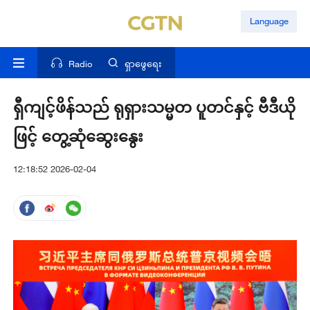
Language
Radio
ရှာဖွေရေး
ရှီကျင့်ဖိန်သည် ရုရှားသမ္မတ ပူတင်နှင့် ဗီဒီယို
ဖြင့် တွေ့ဆုံဆွေးနွေး
12:18:52 2026-02-04