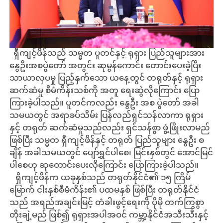
ရှီကျင့်ဖိန်သည် သမ္မတ ပူတင်နှင့် ရုရှား ပြည်သူများအား
နွေဦးအစပွဲတော် အတွင်း ဆုမွန်ကောင်း တောင်းပေးခဲ့ပြီး
သာယာလှပမှု ပြည့်နှက်သော ယနေ့တွင် တရုတ်နှင့် ရုရှား
ဆက်ဆံမှု စီမံကိန်းသစ်ကို အတူ ရေးဆွဲလိုကြောင်း ပြော
ကြားခဲ့ပါသည်။ ပူတင်ကလည်း နွေဦး အစ ပွဲတော် အခါ
သမယတွင် အရာခပ်သိမ်း ပြန်လည်ရှင်သန်လာကာ ရုရှား
နှင့် တရုတ် ဆက်ဆံမှုသည်လည်း ရှင်သန်စွာ ဖွံ့ဖြိုးလာမည်
ဖြစ်ပြီး သမ္မတ ရှီကျင့်ဖိန်နှင့် တရုတ် ပြည်သူများ နွေဦး စ
ချိန် အခါသမယတွင် ပျော်ရွှင်ပါစေ၊ မြင်းနှစ်တွင် အောင်မြင်
ပါစေဟု ဆုတောင်းပေးလိုကြောင်း ပြောကြားခဲ့ပါသည်။
ရှီကျင့်ဖိန်က ယခုနှစ်သည် တရုတ်နိုင်ငံ၏ ၁၅ ကြိမ်
မြောက် ငါးနှစ်စီမံကိန်း၏ ပထမနှစ် ဖြစ်ပြီး တရုတ်နိုင်ငံ
သည် အရည်အချင်းမြင့် တံခါးဖွင့်ရေးကို ပိုမို တက်ကြွစွာ
တိုးချဲ့မည် ဖြစ်၍ ရုရှားအပါအဝင် ကမ္ဘာ့နိုင်ငံအသီးသီးနှင့်