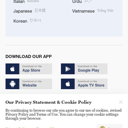
Italiano
اردو
Italian
Urdu
日本語
Tiếng Việt
Japanese
Vietnamese
한국어
Korean
DOWNLOAD OUR APP
Copyright © 2024 CGTN.
Our Privacy Statement & Cookie Policy
京ICP备20000184号
By continuing to browse our site you agree to our use of cookies, revised
Privacy Policy and Terms of Use. You can change your cookie settings
京公网安备 11010502050052号
through your browser.
Disinformation report hotline: 010-85061466