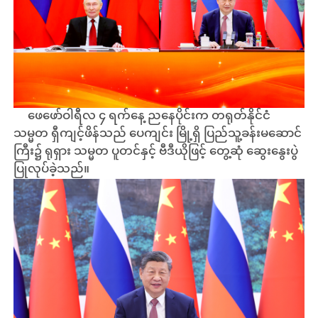
ဖေဖော်ဝါရီလ ၄ ရက်နေ့ ညနေပိုင်းက တရုတ်နိုင်ငံ
သမ္မတ ရှီကျင့်ဖိန်သည် ပေကျင်း မြို့ရှိ ပြည်သူ့ခန်းမဆောင်
ကြီး၌ ရုရှား သမ္မတ ပူတင်နှင့် ဗီဒီယိုဖြင့် တွေ့ဆုံ ဆွေးနွေးပွဲ
ပြုလုပ်ခဲ့သည်။