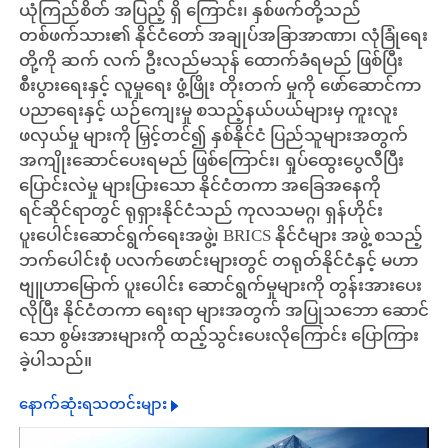
ယုံကြည်စိတ် အပြည့် ရှိ ကြောင်း၊ နှစ်ဖက်တို့သည်
တစ်ဖက်သား၏ နိုင်ငံတော် အချုပ်အခြာအာဏာ၊ လုံခြုံရေး
တို့ကို ဆက် လက် ဦးလည်မသုန် ထောက်ခံရမည် ဖြစ်ပြီး
စီးပွားရေးနှင့် လူမှုရေး ဖွံ့ဖြိုး တိုးတက် မှုကို ဖော်ဆောင်ကာ
ပညာရေးနှင့် ယဉ်ကျေးမှု စသည့်နယ်ပယ်များမှ ကူးလူး
ဖလှယ်မှု များကို မြှင့်တင်၍ နှစ်နိုင်ငံ ပြည်သူများအတွက်
အကျိုးဆောင်ပေးရမည် ဖြစ်ကြောင်း၊ ရှုပ်ထွေးပွေလီပြီး
ပြောင်းလဲမှု များပြားသော နိုင်ငံတကာ အခြေအနေကို
ရင်ဆိုင်ရာတွင် ရုရှားနိုင်ငံသည် ကုလသမဂ္ဂ၊ ရှန်ဟိုင်း
ပူးပေါင်းဆောင်ရွက်ရေးအဖွဲ့၊ BRICS နိုင်ငံများ အဖွဲ့ စသည့်
ဘက်ပေါင်းစုံ ပလက်ဖောင်းများတွင် တရုတ်နိုင်ငံနှင့် မဟာ
ဗျူဟာမြောက် ပူးပေါင်း ဆောင်ရွက်မှုများကို တွန်းအားပေး
လိုပြီး နိုင်ငံတကာ ရေးရာ များအတွက် အပြုသဘော ဆောင်
သော စွမ်းအားများကို ထည့်သွင်းပေးလိုကြောင်း ပြောကြား
ခဲ့ပါသည်။
နောက်ဆုံးရသတင်းများ