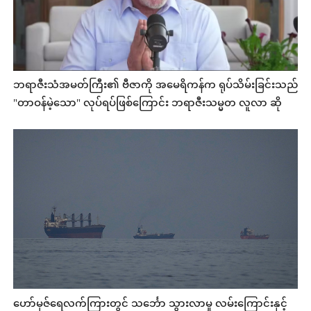
ဘရာဇီးသံအမတ်ကြီး၏ ဗီဇာကို အမေရိကန်က ရုပ်သိမ်းခြင်းသည်
"တာဝန်မဲ့သော" လုပ်ရပ်ဖြစ်ကြောင်း ဘရာဇီးသမ္မတ လူလာ ဆို
ဟော်မုဇ်ရေလက်ကြားတွင် သင်္ဘော သွားလာမှု လမ်းကြောင်းနှင့်