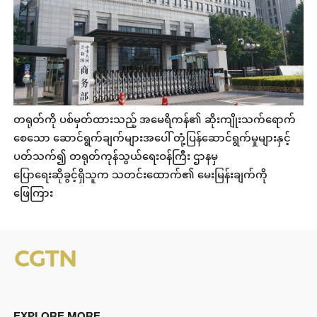
တရုတ်ကို ပစ်မှတ်ထားသည့် အမေရိကန်၏ ဆိုးကျိုးသက်ရောက်
စေသော ဆောင်ရွက်ချက်များအပေါ် တုံ့ပြန်ဆောင်ရွက်မှုများနှင့်
ပတ်သက်၍ တရုတ်ကုန်သွယ်ရေးဝန်ကြီး ဌာနမှ
ပြောရေးဆိုခွင့်ရှိသူက သတင်းထောက်၏ မေးမြန်းချက်ကို
ဖြေကြား
EXPLORE MORE