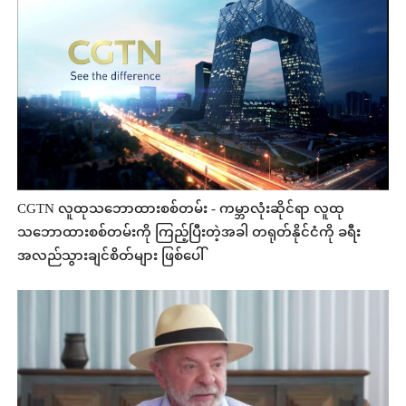
CGTN လူထုသဘောထားစစ်တမ်း - ကမ္ဘာလုံးဆိုင်ရာ လူထု
သဘောထားစစ်တမ်းကို ကြည့်ပြီးတဲ့အခါ တရုတ်နိုင်ငံကို ခရီး
အလည်သွားချင်စိတ်များ ဖြစ်ပေါ်