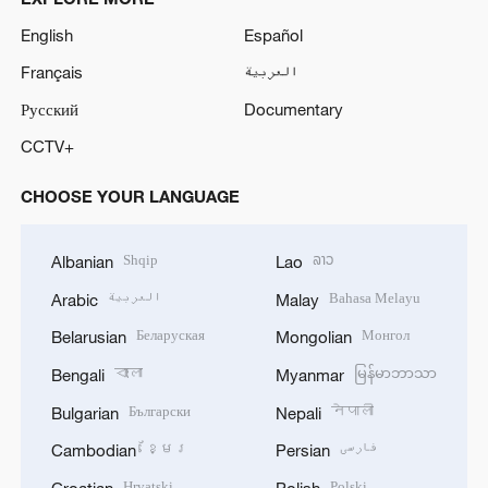
English
Español
Français
العربية
Русский
Documentary
CCTV+
CHOOSE YOUR LANGUAGE
Shqip
ລາວ
Albanian
Lao
العربية
Bahasa Melayu
Arabic
Malay
Беларуская
Монгол
Belarusian
Mongolian
বাংলা
မြန်မာဘာသာ
Bengali
Myanmar
Български
नेपाली
Bulgarian
Nepali
ខ្មែរ
فارسی
Cambodian
Persian
Hrvatski
Polski