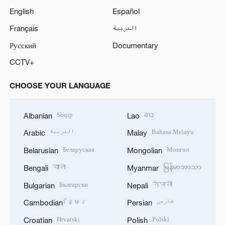
English
Español
Français
العربية
Русский
Documentary
CCTV+
CHOOSE YOUR LANGUAGE
Shqip
ລາວ
Albanian
Lao
العربية
Bahasa Melayu
Arabic
Malay
Беларуская
Монгол
Belarusian
Mongolian
বাংলা
မြန်မာဘာသာ
Bengali
Myanmar
Български
नेपाली
Bulgarian
Nepali
ខ្មែរ
فارسی
Cambodian
Persian
Hrvatski
Polski
Croatian
Polish