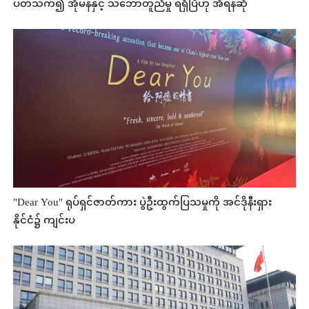
ပတ်သက်၍ အိုမန်နှင့် သဘောတူညီမှု ရရှိပြီဟု အီရန်ဆို
"Dear You" ရုပ်ရှင်ဇာတ်ကား ပွဲဦးထွက်ပြသမှုကို အင်ဒိုနီးရှား
နိုင်ငံ၌ ကျင်းပ