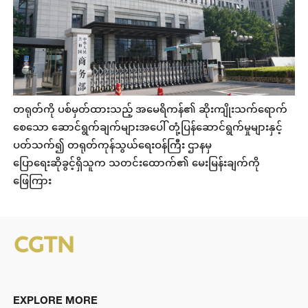
တရုတ်ကို ပစ်မှတ်ထားသည့် အမေရိကန်၏ ဆိုးကျိုးသက်ရောက်
စေသော ဆောင်ရွက်ချက်များအပေါ် တုံ့ပြန်ဆောင်ရွက်မှုများနှင့်
ပတ်သက်၍ တရုတ်ကုန်သွယ်ရေးဝန်ကြီး ဌာနမှ
ပြောရေးဆိုခွင့်ရှိသူက သတင်းထောက်၏ မေးမြန်းချက်ကို
ဖြေကြား
EXPLORE MORE