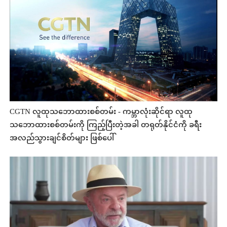
CGTN လူထုသဘောထားစစ်တမ်း - ကမ္ဘာလုံးဆိုင်ရာ လူထု
သဘောထားစစ်တမ်းကို ကြည့်ပြီးတဲ့အခါ တရုတ်နိုင်ငံကို ခရီး
အလည်သွားချင်စိတ်များ ဖြစ်ပေါ်