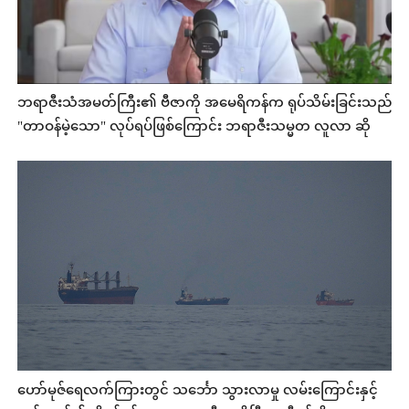
ဘရာဇီးသံအမတ်ကြီး၏ ဗီဇာကို အမေရိကန်က ရုပ်သိမ်းခြင်းသည်
"တာဝန်မဲ့သော" လုပ်ရပ်ဖြစ်ကြောင်း ဘရာဇီးသမ္မတ လူလာ ဆို
ဟော်မုဇ်ရေလက်ကြားတွင် သင်္ဘော သွားလာမှု လမ်းကြောင်းနှင့်