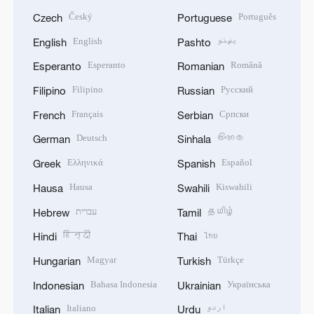
Český
Português
Czech
Portuguese
English
پښتو
English
Pashto
Esperanto
Română
Esperanto
Romanian
Filipino
Русский
Filipino
Russian
Français
Српски
French
Serbian
Deutsch
සිංහල
German
Sinhala
Ελληνικά
Español
Greek
Spanish
Hausa
Kiswahili
Hausa
Swahili
עברית
தமிழ்
Hebrew
Tamil
हिन्दी
ไทย
Hindi
Thai
Magyar
Türkçe
Hungarian
Turkish
Bahasa Indonesia
Українська
Indonesian
Ukrainian
Italiano
اردو
Italian
Urdu