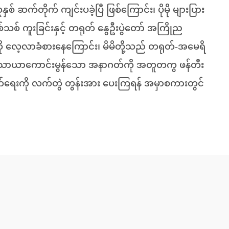
ှစ် ဆက်တိုက် ကျင်းပခဲ့ပြီ ဖြစ်ကြောင်း၊ ပိုမို များပြား
သစ် ကူးခြင်းနှင့် တရုတ် နွေဦးပွဲတော် အကြိုည
ကို လေ့လာခံစားနေကြောင်း၊ မိမိတို့သည် တရုတ်-အမေရိ
ြီး သာယာကောင်းမွန်သော အနာဂတ်ကို အတူတကွ ဖန်တီး
ေးကို လက်တွဲ တွန်းအား ပေးကြရန် အမှာစကားတွင်