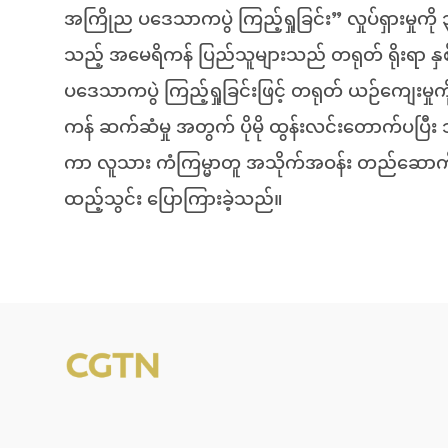
အကြိုည ပဒေသာကပွဲ ကြည့်ရှုခြင်း” လှုပ်ရှားမှုကို ၃န
သည့် အမေရိကန် ပြည်သူများသည် တရုတ် ရိုးရာ နှစ်
ပဒေသာကပွဲ ကြည့်ရှုခြင်းဖြင့် တရုတ် ယဉ်ကျေးမှု
ကန် ဆက်ဆံမှု အတွက် ပိုမို ထွန်းလင်းတောက်ပပ
ကာ လူသား ကံကြမ္မာတူ အသိုက်အဝန်း တည်ဆောက်ရ
ထည့်သွင်း ပြောကြားခဲ့သည်။