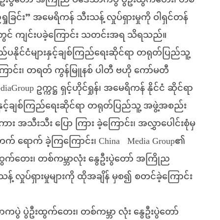
းပွဲတော် အကြိုည ပဒေသာကပွဲ ပွဲဦးထွက်တေး၊ တစ်
ခြင်း” အမေရိကန် သီးသန့် လှုပ်ရှားမှုကို ဝါရှင်တန်
းတွင် ကျင်းပခဲ့ကြောင်း သတင်းအရ သိရသည်။
ြည်ပနိုင်ငံများနှင့်ချစ်ကြည်ရေးဆိုင်ရာ တရုတ်ပြည်သူ့
ြကြောင်း၊ တရတ် ကွန်မြူနစ် ပါတီ ဗဟို ကော်မတီ
oup ဥက္ကဋ္ဌ ရှင့်ဟိုင်ရှုန်၊ အမေရိကန် နိုင်ငံ ဆိုင်ရာ
းနှင့်ချစ်ကြည်ရေးဆိုင်ရာ တရုတ်ပြည်သူ့ အဖွဲ့အစည်း
ှာစကား အသီးသီး ပြော ကြား ခဲ့ကြောင်း၊ အလွှာပေါင်းစုံမှ
သို့ တက် ရောက် ခဲ့ကြကြောင်း၊ China Media Group၏
ွက်တေး၊ တစ်ကမ္ဘာလုံး နွေဦးပွဲတော် အကြိုည
လှုပ်ရှားမှုများကို ထိုအချိန် မှစ၍ စတင်ခဲ့ကြောင်း
ာကပွဲ ပွဲဦးထွက်တေး၊ တစ်ကမ္ဘာ လုံး နွေဦးပွဲတော်