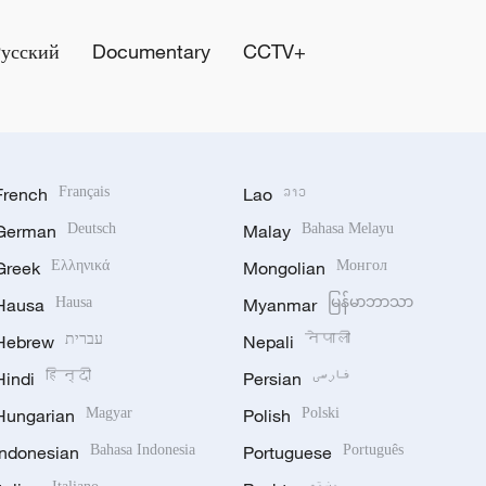
Русский
Documentary
CCTV+
French
Français
Lao
ລາວ
German
Deutsch
Malay
Bahasa Melayu
Greek
Ελληνικά
Mongolian
Монгол
Hausa
Hausa
Myanmar
မြန်မာဘာသာ
Hebrew
עברית
Nepali
नेपाली
Hindi
हिन्दी
Persian
فارسی
Hungarian
Magyar
Polish
Polski
Indonesian
Bahasa Indonesia
Portuguese
Português