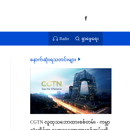
Radio
ရှာဖွေရေး
နောက်ဆုံးရသတင်းများ
CGTN လူထုသဘောထားစစ်တမ်း - ကမ္ဘာ