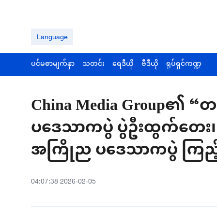
Language
ပင်မစာမျက်နှာ
သတင်း
ရေဒီယို
ဗီဒီယို
ရုပ်ရှင်ကဏ္ဍ
China Media Group၏ “တရု
ပဒေသာကပွဲ ပွဲဦးထွက်တေး၊ တ
အကြိုည ပဒေသာကပွဲ ကြည့်ရှု
04:07:38 2026-02-05