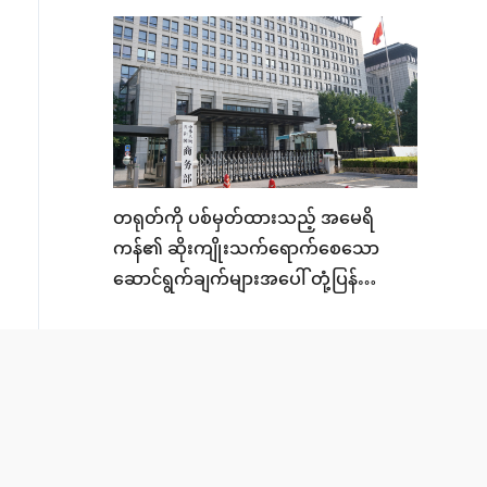
တရုတ်ကို ပစ်မှတ်ထားသည့် အမေရိ
ကန်၏ ဆိုးကျိုးသက်ရောက်စေသော
ဆောင်ရွက်ချက်များအပေါ် တုံ့ပြန်
ဆောင်ရွက်မှုများနှင့် ပတ်သက်၍ တရုတ်
ကုန်သွယ်ရေးဝန်ကြီး ဌာနမှ
ပြောရေးဆိုခွင့်ရှိသူက သတင်းထောက်၏
မေးမြန်းချက်ကို ဖြေကြား