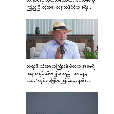
လုံးဆိုင်ရာ လူထုသဘောထားစစ်တမ်းကို
ကြည့်ပြီးတဲ့အခါ တရုတ်နိုင်ငံကို ခရီး
အလည်သွားချင်စိတ်များ ဖြစ်ပေါ်
ဘရာဇီးသံအမတ်ကြီး၏ ဗီဇာကို အမေရိ
ကန်က ရုပ်သိမ်းခြင်းသည် "တာဝန်မဲ့
သော" လုပ်ရပ်ဖြစ်ကြောင်း ဘရာဇီး
သမ္မတ လူလာ ဆို