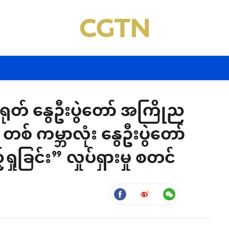
တ် နွေဦးပွဲတော် အကြိုည
စ် ကမ္ဘာလုံး နွေဦးပွဲတော်
ခြင်း” လှုပ်ရှားမှု စတင်