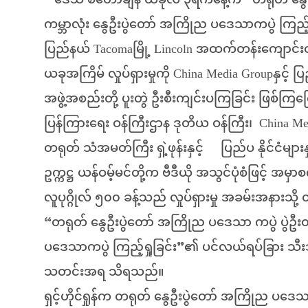
ဒေသ စံတော်ချိန် ယခုလ ၃ရက်နေ့က “တရုတ် နွေဦ
ကမ္ဘာလုံး နွေဦးပွဲတော် အကြိုည ပဒေသာကပွဲ ကြည့်ရှု
ပြည်နယ် Tacomaမြို့ Lincoln အထက်တန်းကျောင်
ယခုအကြိမ် လှုပ်ရှားမှုကို China Media Groupနှင့် ပ
အဖွဲ့အစည်းတို့ ပူးတွဲ ဦးစီးကျင်းပကြခြင်း ဖြစ်က
ပြန်ကြားရေး ဝန်ကြီးဌာန ဒုတိယ ဝန်ကြီး၊ China MediaGr
တရုတ် သံအမတ်ကြီး ရှဲ့ဖုန်းနှင့် ပြည်ပ နိုင်ငံမျာ
ဥက္ကဋ္ဌ ယန်ဝမ့်မင်တို့က ဗီဒီယို အသွင်ပုံစံဖြင့် အမ
လူပုဂ္ဂိုလ် ၅၀၀ ခန့်သည် လှုပ်ရှားမှု အခမ်းအနား
“တရုတ် နွေဦးပွဲတော် အကြိုည ပဒေသာ ကပွဲ ပွဲဦးထ
ပဒေသာကပွဲ ကြည့်ရှုခြင်း”၏ ပင်လယ်ရပ်ခြား သီးသန့် 
သတင်းအရ သိရသည်။
ရှင့်ဟိုင်ရှုန်က တရုတ် နွေဦးပွဲတော် အကြိုည ပဒေသ