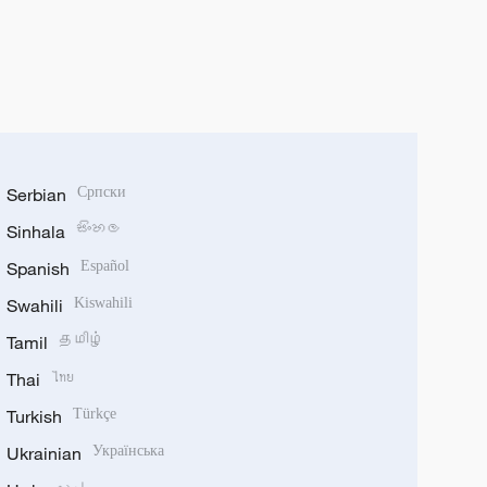
Serbian
Српски
Sinhala
සිංහල
Spanish
Español
Swahili
Kiswahili
Tamil
தமிழ்
Thai
ไทย
Turkish
Türkçe
Ukrainian
Українська