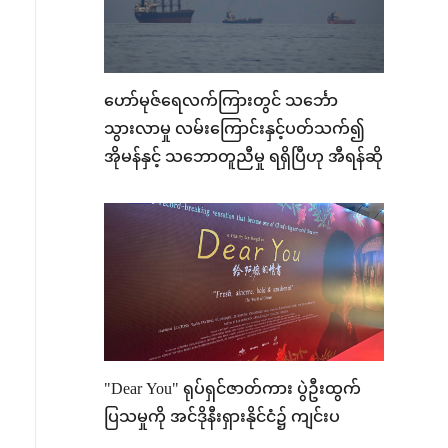
ဟော်မုဇ်ရေလက်ကြားတွင် သင်္ဘော
သွားလာမှု လမ်းကြောင်းနှင့်ပတ်သက်၍
အိုမန်နှင့် သဘောတူညီမှု ရရှိပြီဟု အီရန်ဆို
"Dear You" ရုပ်ရှင်ဇာတ်ကား ပွဲဦးထွက်
ပြသမှုကို အင်ဒိုနီးရှားနိုင်ငံ၌ ကျင်းပ