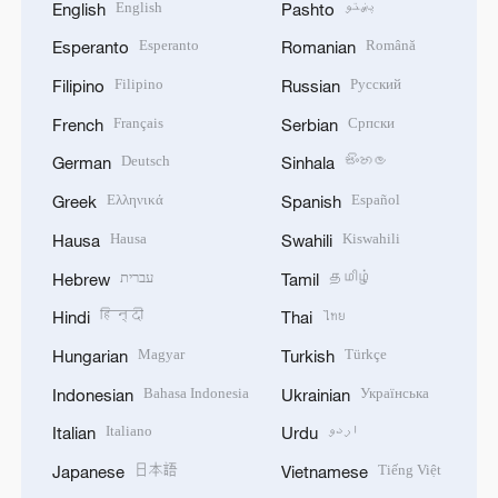
English
پښتو
English
Pashto
Esperanto
Română
Esperanto
Romanian
Filipino
Русский
Filipino
Russian
Français
Српски
French
Serbian
Deutsch
සිංහල
German
Sinhala
Ελληνικά
Español
Greek
Spanish
Hausa
Kiswahili
Hausa
Swahili
עברית
தமிழ்
Hebrew
Tamil
हिन्दी
ไทย
Hindi
Thai
Magyar
Türkçe
Hungarian
Turkish
Bahasa Indonesia
Українська
Indonesian
Ukrainian
Italiano
اردو
Italian
Urdu
日本語
Tiếng Việt
Japanese
Vietnamese