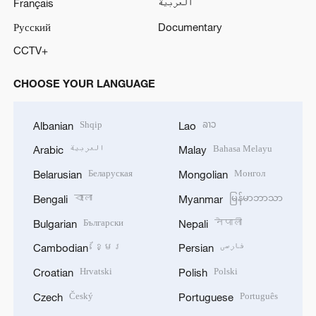
Français
العربية
Русский
Documentary
CCTV+
CHOOSE YOUR LANGUAGE
Shqip
ລາວ
Albanian
Lao
العربية
Bahasa Melayu
Arabic
Malay
Беларуская
Монгол
Belarusian
Mongolian
বাংলা
မြန်မာဘာသာ
Bengali
Myanmar
Български
नेपाली
Bulgarian
Nepali
ខ្មែរ
فارسی
Cambodian
Persian
Hrvatski
Polski
Croatian
Polish
Český
Português
Czech
Portuguese