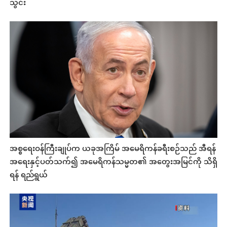
သွင်း
အစ္စရေးဝန်ကြီးချုပ်က ယခုအကြိမ် အမေရိကန်ခရီးစဉ်သည် အီရန်
အရေးနှင့်ပတ်သက်၍ အမေရိကန်သမ္မတ၏ အတွေးအမြင်ကို သိရှိ
ရန် ရည်ရွယ်