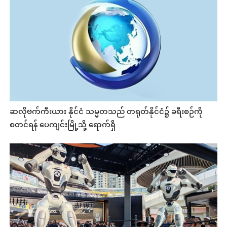
ဆလိုဗက်ကီးယား နိုင်ငံ သမ္မတသည် တရုတ်နိုင်ငံ၌ ခရီးစဉ်ကို
စတင်ရန် ပေကျင်းမြို့သို့ ရောက်ရှိ