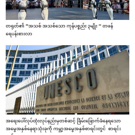
တရုတ်၏ “အသစ် အသစ်သော ကုန်ပစ္စည်း ၃မျိုး ” တဖန်
ရေပန်းစားလာ
အရေးပေါ်လုပ်ထုံးလုပ်နည်းမှတစ်ဆင့် ခြိမ်းခြောက်ခံနေရသော
အမွေအနှစ်နေရာသုံးခုကို ကမ္ဘာ့အမွေအနှစ်စာရင်းတွင် စာရင်း