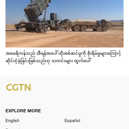
အမေရိကန်သည် အီရန်အပေါ် ထိုးစစ်ဆင်မှုကို စိုးရိမ်မှုများကြောင့်
ဆိုင်းငံ့ခဲ့ခြင်းဖြစ်သည်ဟု သတင်းများ ထွက်ပေါ်
EXPLORE MORE
English
Español