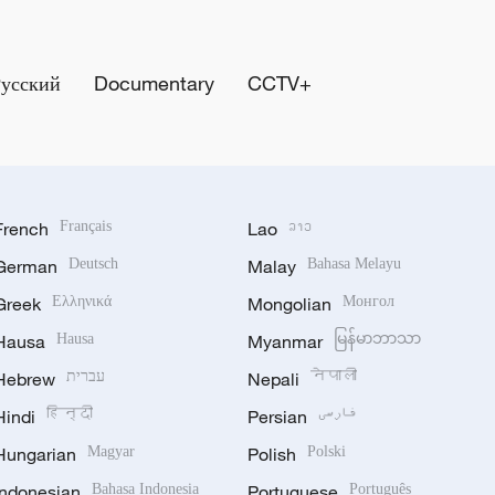
Русский
Documentary
CCTV+
French
Français
Lao
ລາວ
German
Deutsch
Malay
Bahasa Melayu
Greek
Ελληνικά
Mongolian
Монгол
Hausa
Hausa
Myanmar
မြန်မာဘာသာ
Hebrew
עברית
Nepali
नेपाली
Hindi
हिन्दी
Persian
فارسی
Hungarian
Magyar
Polish
Polski
Indonesian
Bahasa Indonesia
Portuguese
Português