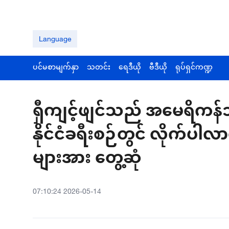
Language
ပင်မစာမျက်နှာ
သတင်း
ရေဒီယို
ဗီဒီယို
ရုပ်ရှင်ကဏ္ဍ
ရှီကျင့်ဖျင်သည် အမေရိကန်
နိုင်ငံခရီးစဉ်တွင် လိုက်ပါ
များအား တွေ့ဆုံ
07:10:24 2026-05-14