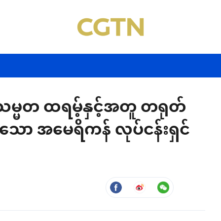
သမ္မတ ထရမ့်နှင့်အတူ တရုတ်
လာသော အမေရိကန် လုပ်ငန်းရှင်