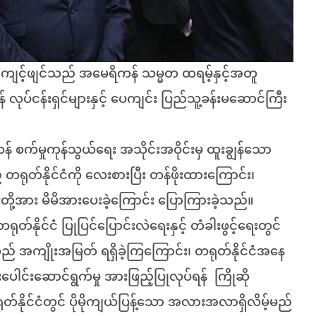
ရှီကျင့်ဖျင်သည် အမေရိကန် သမ္မတ ထရမ့်နှင့်အတူ
ုပ်ငန်းရှင်များနှင့် ပေကျင်း ပြည်သူ့ခန်းမဆောင်ကြီး
စက်မှုကုန်သွယ်ရေး အသိုင်းအဝိုင်းမှ ထူးချွန်သော
 တရုတ်နိုင်ငံကို လေးစားပြီး တန်ဖိုးထားကြောင်း၊
 ၎င်းတို့အား မိမိအားပေးခဲ့ကြောင်း ပြောကြားခဲ့သည်။
်နိုင်ငံ ပြုပြင်ပြောင်းလဲရေးနှင့် တံခါးဖွင့်ရေးတွင်
ု့သည် အကျိုးအမြတ် ရရှိခဲ့ကြကြောင်း၊ တရုတ်နိုင်ငံအနေ
ပေါင်းဆောင်ရွက်မှု အားဖြည့်ပြုလုပ်ရန် ကြိုဆို
်နိုင်ငံတွင် ပိုမိုကျယ်ပြန့်သော အလားအလာရှိလိမ့်မည်