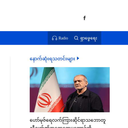
Radio
ရှာဖွေရေး
နောက်ဆုံးရသတင်းများ
ဟော်မုဇ်ရေလက်ကြားဆိုင်ရာသဘောတူ