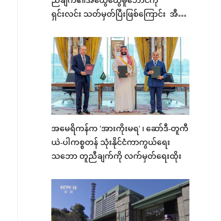
ညီချက်၏အထွေထွေမူဘောင်ကို
ရှင်းလင်း သတ်မှတ်ပြီးဖြစ်ကြောင်း အီရန်
အရာရှိဆို
အမေရိကန်က 'အားကိုးမရ' ၊ ဆော်ဒီ-တူကီ
ယဲ-ပါကစ္စတန် သုံးနိုင်ငံကာကွယ်ရေး
သဘော တူညီချက်ကို လက်မှတ်ရေးထိုး