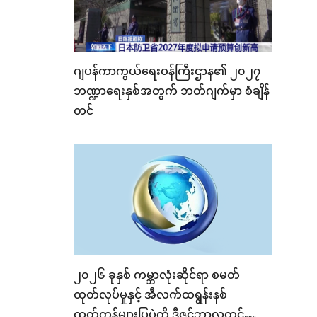
ဂျပန်ကာကွယ်ရေးဝန်ကြီးဌာန၏ ၂၀၂၇
ဘဏ္ဍာရေးနှစ်အတွက် ဘတ်ဂျက်မှာ စံချိန်
တင်
၂၀၂၆ ခုနှစ် ကမ္ဘာလုံးဆိုင်ရာ စမတ်
ထုတ်လုပ်မှုနှင့် အီလက်ထရွန်းနစ်
ထုတ်ကုန်များပြပွဲကို ဒီဇင်ဘာလတွင်