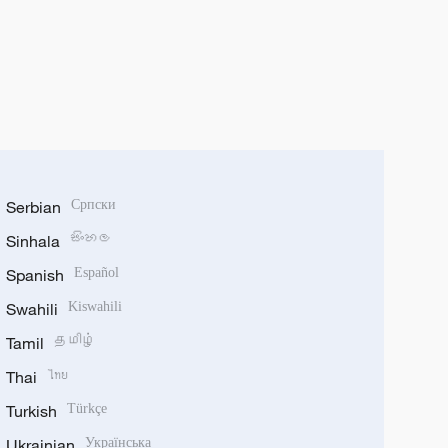
Serbian
Српски
Sinhala
සිංහල
Spanish
Español
Swahili
Kiswahili
Tamil
தமிழ்
Thai
ไทย
Turkish
Türkçe
Ukrainian
Українська