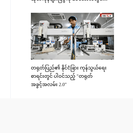
ကျင်းပမည်
တရုတ်ပြည်၏ နိုင်ငံခြား ကုန်သွယ်ရေး
စာရင်းတွင် ပါဝင်သည့် "တရုတ်
အခွင့်အလမ်း 2.0"