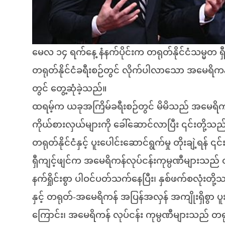
မေလ ၁၄ ရက်နေ့ နံနက်ပိုင်းက တရုတ်နိုင်ငံသမ္မတ 
တရုတ်နိုင်ငံခရီးစဉ်တွင် လိုက်ပါလာသော အမေရိကန် လ
တွင် တွေ့ဆုံခဲ့သည်။
ထရမ့်က ယခုအကြိမ်ခရီးစဉ်တွင် မိမိသည် အမေရိကန် 
ကိုယ်စားလှယ်များကို ခေါ်ဆောင်လာပြီး ၎င်းတို့သည်
တရုတ်နိုင်ငံနှင့် ပူးပေါင်းဆောင်ရွက်မှု တိုးချဲ့ရန်
ရှီကျင့်ဖျင်က အမေရိကန်လုပ်ငန်းကုမ္ပဏီများသည် တရုတ
နက်ရှိုင်းစွာ ပါဝင်ပတ်သက်နေပြီး၊ နှစ်ဖက်စလုံးတိ
နှင့် တရုတ်-အမေရိကန် အပြန်အလှန် အကျိုးရှိစွာ ပူး
ကြောင်း၊ အမေရိကန် လုပ်ငန်း ကုမ္ပဏီများသည် တရုတ