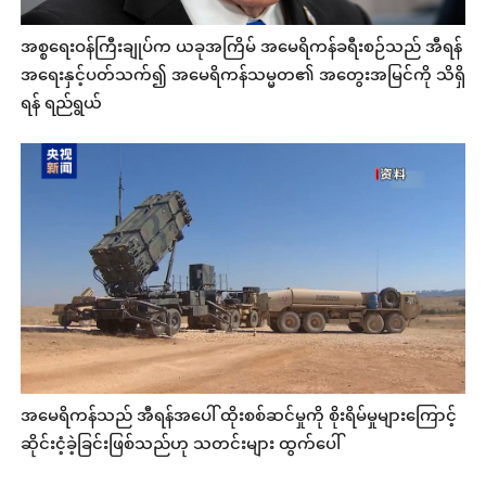
အစ္စရေးဝန်ကြီးချုပ်က ယခုအကြိမ် အမေရိကန်ခရီးစဉ်သည် အီရန်
အရေးနှင့်ပတ်သက်၍ အမေရိကန်သမ္မတ၏ အတွေးအမြင်ကို သိရှိ
ရန် ရည်ရွယ်
အမေရိကန်သည် အီရန်အပေါ် ထိုးစစ်ဆင်မှုကို စိုးရိမ်မှုများကြောင့်
ဆိုင်းငံ့ခဲ့ခြင်းဖြစ်သည်ဟု သတင်းများ ထွက်ပေါ်