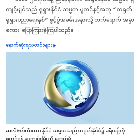
ကျင့်ဖျင်သည် ရုရှားနိုင်ငံ သမ္မတ ပူတင်နှင့်အတူ “တရုတ်-
ရုရှားပညာရေးနှစ်” ဖွင့်ပွဲအခမ်းအနားသို့ တက်ရောက် အမှာ
စကား ပြောကြားခဲ့ကြပါသည်။
နောက်ဆုံးရသတင်းများ
ဆလိုဗက်ကီးယား နိုင်ငံ သမ္မတသည် တရုတ်နိုင်ငံ၌ ခရီးစဉ်ကို
စတင်ရန် ပေကျင်းမြို့သို့ ရောက်ရှိ