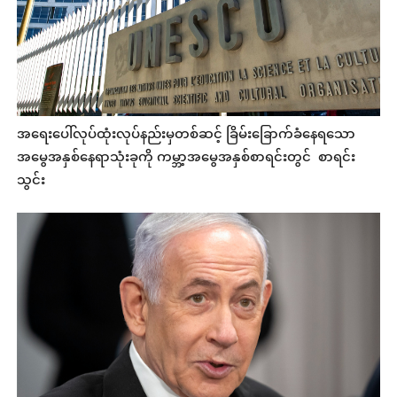
အရေးပေါ်လုပ်ထုံးလုပ်နည်းမှတစ်ဆင့် ခြိမ်းခြောက်ခံနေရသော
အမွေအနှစ်နေရာသုံးခုကို ကမ္ဘာ့အမွေအနှစ်စာရင်းတွင် စာရင်း
သွင်း