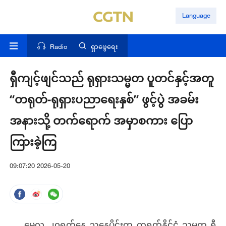
Language
Radio
ရှာဖွေရေး
ရှီကျင့်ဖျင်သည် ရုရှားသမ္မတ ပူတင်နှင့်အတူ
“တရုတ်-ရုရှားပညာရေးနှစ်” ဖွင့်ပွဲ အခမ်း
အနားသို့ တက်ရောက် အမှာစကား ပြော
ကြားခဲ့ကြ
09:07:20 2026-05-20
မေလ ၂၀ရက်နေ့ ညနေပိုင်းက တရုတ်နိုင်ငံ သမ္မတ ရှီ