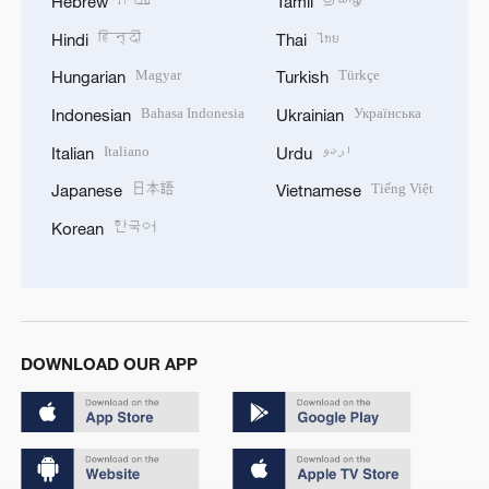
Hebrew
Tamil
हिन्दी
ไทย
Hindi
Thai
Magyar
Türkçe
Hungarian
Turkish
Bahasa Indonesia
Українська
Indonesian
Ukrainian
Italiano
اردو
Italian
Urdu
日本語
Tiếng Việt
Japanese
Vietnamese
한국어
Korean
DOWNLOAD OUR APP