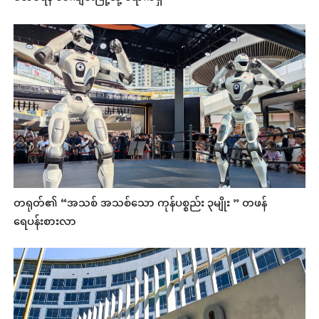
တရုတ်၏ “အသစ် အသစ်သော ကုန်ပစ္စည်း ၃မျိုး ” တဖန်
ရေပန်းစားလာ