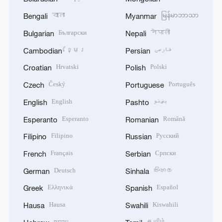
বাংলা
မြန်မာဘာသာ
Bengali
Myanmar
Български
नेपाली
Bulgarian
Nepali
ខ្មែរ
فارسی
Cambodian
Persian
Hrvatski
Polski
Croatian
Polish
Český
Português
Czech
Portuguese
English
پښتو
English
Pashto
Esperanto
Română
Esperanto
Romanian
Filipino
Русский
Filipino
Russian
Français
Српски
French
Serbian
Deutsch
සිංහල
German
Sinhala
Ελληνικά
Español
Greek
Spanish
Hausa
Kiswahili
Hausa
Swahili
עברית
தமிழ்