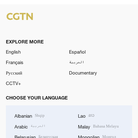
EXPLORE MORE
English
Español
Français
العربية
Русский
Documentary
CCTV+
CHOOSE YOUR LANGUAGE
Shqip
ລາວ
Albanian
Lao
العربية
Bahasa Melayu
Arabic
Malay
Беларуская
Монгол
Belarusian
Mongolian