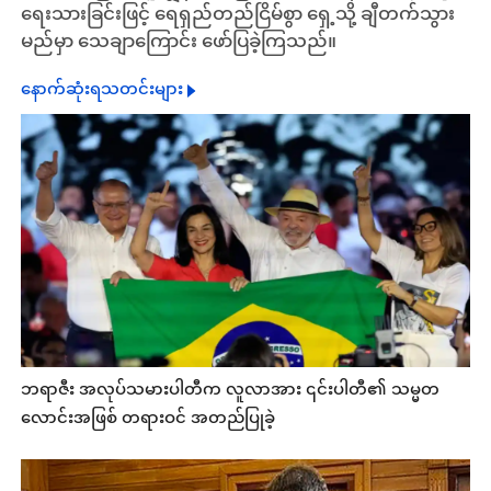
ရေးသားခြင်းဖြင့် ရေရှည်တည်ငြိမ်စွာ ရှေ့သို့ ချီတက်သွား
မည်မှာ သေချာကြောင်း ‌ဖော်ပြခဲ့ကြသည်။
နောက်ဆုံးရသတင်းများ
ဘရာဇီး အလုပ်သမားပါတီက လူလာအား ၎င်းပါတီ၏ သမ္မတ
လောင်းအဖြစ် တရားဝင် အတည်ပြုခဲ့