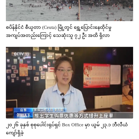
စပိန်နိုင်ငံ စီယူတာ (Ceuta) မြို့တွင် ရွှေ့ပြောင်းနေထိုင်မှု
အကျပ်အတည်းကြောင့် သေဆုံးသူ ၇၂ ဦး အထိ ရှိလာ
၂၀၂၆ ခုနှစ် စုစုပေါင်းရုပ်ရှင် Box Office မှာ ယွမ် ၂၃.၁ ဘီလီယံ
ကျော်ရှိခဲ့