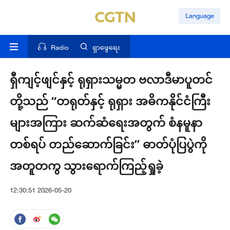
Language
Radio
ရှာဖွေရေး
ရှီကျင့်ဖျင်နှင့် ရုရှားသမ္မတ ဗလာဒီမာပူတင်
တို့သည် “တရုတ်နှင့် ရုရှား အဓိကနိုင်ငံကြီး
များအကြား ဆက်ဆံရေးအတွက် စံနမူနာ
တစ်ရပ် တည်ဆောက်ခြင်း” ဓာတ်ပုံပြပွဲကို
အတူတကွ သွားရောက်ကြည့်ရှုခဲ့
12:30:51 2026-05-20