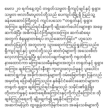
မေလ ၂၀ ရက်နေ့တွင် တရုတ်သမ္မတ ရှီကျင့်ဖျင်နှင့် ရုရှား
သမ္မတ ဗလာဒီမာပူတင်တို့သည် ပေကျင်းမြို့ရှိ ပြည်သူ့
ခန်းမဆောင်ကြီးတွင် ကျင်းပသော “တရုတ်နှင့် ရုရှား
အကြား ချစ်ကြည်ရင်းနှီးမှုကို မျိုးဆက်ပေါင်းများစွာ အမွေ
ဆက်ခံပြီး အဓိကနိုင်ငံကြီးများအကြား ဆက်ဆံရေး
အတွက် စံနမူနာတစ်ရပ် တည်ဆောက်ခြင်း” ဟူသော
ဓာတ်ပုံပြပွဲကို အတူတကွ သွားရောက်ကြည့်ရှုခဲ့ကြသည်။
ရှီကျင့်ဖျင်နှင့် ပူတင်တို့သည် ဓာတ်ပုံများကို အသေးစိတ်
လေ့လာကြည့်ရှုပြီး ရှင်းလင်းချက်များကို ဂရုတစိုက်
နားထောင်ကာ မကြာသေးမီနှစ်များအတွင်း တရုတ်နှင့် ရုရှား
အကြား ချစ်ကြည်ရင်းနှီးစွာ ကူးလူးဖလှယ်မှုနှင့် ပူးပေါင်း
ဆောင်ရွက်မှု အခိုက်အတန့်များကို ဝမ်းမြောက်စွာ ပြန်လည်
အမှတ်ရ ပြောဆိုခဲ့ကြသည်။ နှစ်နိုင်ငံခေါင်းဆောင်များက
တရုတ်-ရုရှား ချစ်ကြည်ရင်းနှီးမှုသည် သမိုင်း၏ဖွံ့ဖြိုး
တိုးတက်မှုနှင့် ခေတ်ရေစီးကြောင်းနှင့်ကိုက်ညီကြောင်း၊ ထို
ချစ်ကြည်ရေးကို ချိုးဖျက်၍ မရနိုင်ကြောင်း၊
အဆက်မပြတ် ထူးချွန်ထက်မြက်သော အခန်းသစ်များကို