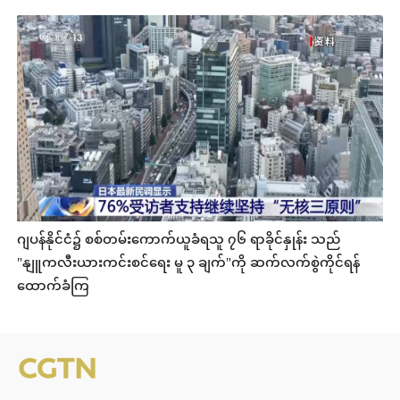
ဂျပန်နိုင်ငံ၌ စစ်တမ်းကောက်ယူခံရသူ ၇၆ ရာခိုင်နှုန်း သည်
"နျူကလီးယားကင်းစင်ရေး မူ ၃ ချက်"ကို ဆက်လက်စွဲကိုင်ရန်
ထောက်ခံကြ