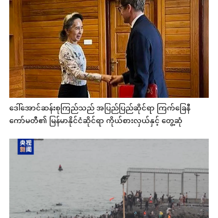
ဒေါ်အောင်ဆန်းစုကြည်သည် အပြည်ပြည်ဆိုင်ရာ ကြက်ခြေနီ
ကော်မတီ၏ မြန်မာနိုင်ငံဆိုင်ရာ ကိုယ်စားလှယ်နှင့် တွေ့ဆုံ