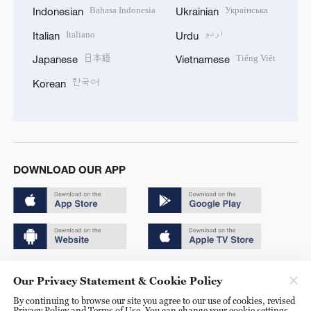
Bahasa Indonesia
Українська
Indonesian
Ukrainian
Italiano
اردو
Italian
Urdu
日本語
Tiếng Việt
Japanese
Vietnamese
한국어
Korean
DOWNLOAD OUR APP
Copyright © 2024 CGTN.
Our Privacy Statement & Cookie Policy
京ICP备20000184号
By continuing to browse our site you agree to our use of cookies, revised
Privacy Policy and Terms of Use. You can change your cookie settings