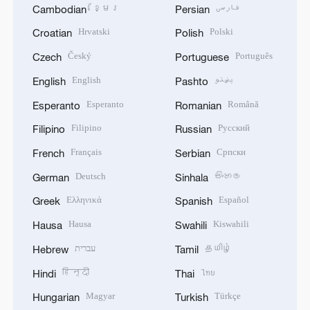
ខ្មែរ
فارسی
Cambodian
Persian
Hrvatski
Polski
Croatian
Polish
Český
Português
Czech
Portuguese
English
پښتو
English
Pashto
Esperanto
Română
Esperanto
Romanian
Filipino
Русский
Filipino
Russian
Français
Српски
French
Serbian
Deutsch
සිංහල
German
Sinhala
Ελληνικά
Español
Greek
Spanish
Hausa
Kiswahili
Hausa
Swahili
עברית
தமிழ்
Hebrew
Tamil
हिन्दी
ไทย
Hindi
Thai
Magyar
Türkçe
Hungarian
Turkish