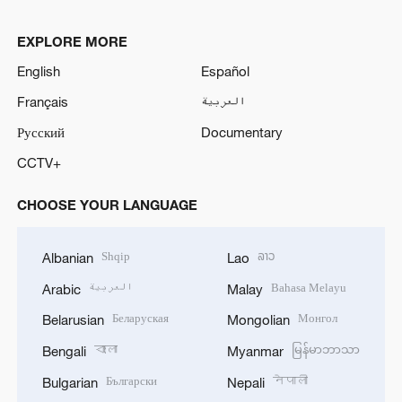
EXPLORE MORE
English
Español
Français
العربية
Русский
Documentary
CCTV+
CHOOSE YOUR LANGUAGE
Shqip
ລາວ
Albanian
Lao
العربية
Bahasa Melayu
Arabic
Malay
Беларуская
Монгол
Belarusian
Mongolian
বাংলা
မြန်မာဘာသာ
Bengali
Myanmar
Български
नेपाली
Bulgarian
Nepali