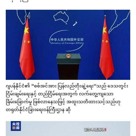
ဂျပန်နိုင်ငံ၏ “စစ်အင်အား ပြန်လည်တိုးချဲ့ရေး”သည် ဒေသတွင်း
ငြိမ်းချမ်းရေးနှင့် တည်ငြိမ်ရေးအတွက် လက်တွေ့ကျသော
ခြိမ်းခြောက်မှု ဖြစ်လာနေသဖြင့် အထူးသတိထားသင့်သည်ဟု
တရုတ်နိုင်ငံခြားရေးဝန်ကြီးဌာန ဆို