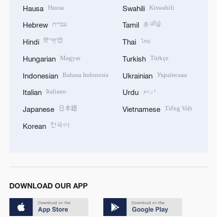
Hausa
Kiswahili
Hausa
Swahili
עברית
தமிழ்
Hebrew
Tamil
हिन्दी
ไทย
Hindi
Thai
Magyar
Türkçe
Hungarian
Turkish
Bahasa Indonesia
Українська
Indonesian
Ukrainian
Italiano
اردو
Italian
Urdu
日本語
Tiếng Việt
Japanese
Vietnamese
한국어
Korean
DOWNLOAD OUR APP