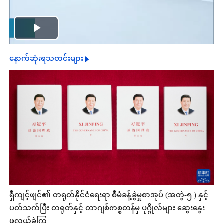
Play
နောက်ဆုံးရသတင်းများ
Video
ရှီကျင့်ဖျင်၏ တရုတ်နိုင်ငံရေးရာ စီမံခန့်ခွဲမှုစာအုပ် (အတွဲ-၅ ) နှင့်
ပတ်သက်ပြီး တရုတ်နှင့် တာဂျစ်ကစ္စတန်မှ ပုဂ္ဂိုလ်များ ဆွေးနွေး
ဖလှယ်ခဲ့ကြ