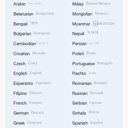
العربية
Bahasa Melayu
Arabic
Malay
Беларуская
Монгол
Belarusian
Mongolian
বাংলা
မြန်မာဘာသာ
Bengali
Myanmar
Български
नेपाली
Bulgarian
Nepali
ខ្មែរ
فارسی
Cambodian
Persian
Hrvatski
Polski
Croatian
Polish
Český
Português
Czech
Portuguese
English
پښتو
English
Pashto
Esperanto
Română
Esperanto
Romanian
Filipino
Русский
Filipino
Russian
Français
Српски
French
Serbian
Deutsch
සිංහල
German
Sinhala
Ελληνικά
Español
Greek
Spanish