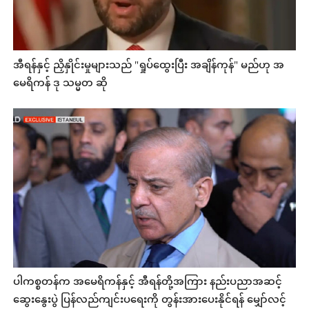
အီရန်နှင့် ညှိနှိုင်းမှုများသည် "ရှုပ်ထွေးပြီး အချိန်ကုန်" မည်ဟု အ
မေရိကန် ဒု သမ္မတ ဆို
ပါကစ္စတန်က အမေရိကန်နှင့် အီရန်တို့အကြား နည်းပညာအဆင့်
ဆွေးနွေးပွဲ ပြန်လည်ကျင်းပရေးကို တွန်းအားပေးနိုင်ရန် မျှော်လင့်