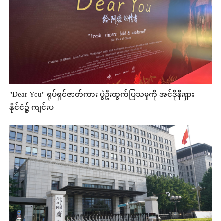
"Dear You" ရုပ်ရှင်ဇာတ်ကား ပွဲဦးထွက်ပြသမှုကို အင်ဒိုနီးရှား
နိုင်ငံ၌ ကျင်းပ