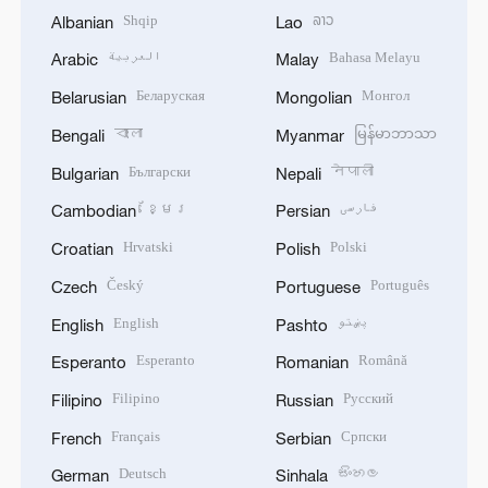
Shqip
ລາວ
Albanian
Lao
العربية
Bahasa Melayu
Arabic
Malay
Беларуская
Монгол
Belarusian
Mongolian
বাংলা
မြန်မာဘာသာ
Bengali
Myanmar
Български
नेपाली
Bulgarian
Nepali
ខ្មែរ
فارسی
Cambodian
Persian
Hrvatski
Polski
Croatian
Polish
Český
Português
Czech
Portuguese
English
پښتو
English
Pashto
Esperanto
Română
Esperanto
Romanian
Filipino
Русский
Filipino
Russian
Français
Српски
French
Serbian
Deutsch
සිංහල
German
Sinhala