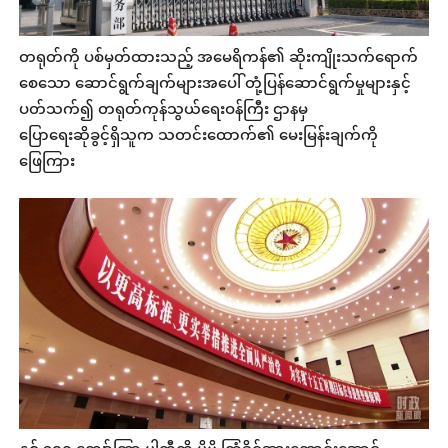
တရုတ်ကို ပစ်မှတ်ထားသည့် အမေရိကန်၏ ဆိုးကျိုးသက်ရောက်
စေသော ဆောင်ရွက်ချက်များအပေါ် တုံ့ပြန်ဆောင်ရွက်မှုများနှင့်
ပတ်သက်၍ တရုတ်ကုန်သွယ်ရေးဝန်ကြီး ဌာနမှ
ပြောရေးဆိုခွင့်ရှိသူက သတင်းထောက်၏ မေးမြန်းချက်ကို
ဖြေကြား