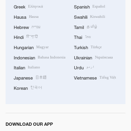
Ελληνικά
Español
Greek
Spanish
Hausa
Kiswahili
Hausa
Swahili
עברית
தமிழ்
Hebrew
Tamil
हिन्दी
ไทย
Hindi
Thai
Magyar
Türkçe
Hungarian
Turkish
Bahasa Indonesia
Українська
Indonesian
Ukrainian
Italiano
اردو
Italian
Urdu
日本語
Tiếng Việt
Japanese
Vietnamese
한국어
Korean
DOWNLOAD OUR APP