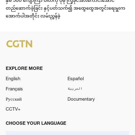
နှစ် ၁၀၀ ကျော်ကြာ ပါတီကို ပိုမို ကြံ့ခိုင်အားကောင်းအောင်
တည်ဆောက်ခဲ့ခြင်း နှင့်ပတ်သက်၍ အထွေထွေအတွင်းရေးမှူးက
အောက်ပါအတိုင်း လမ်းညွှန်ခဲ့
EXPLORE MORE
English
Español
Français
العربية
Русский
Documentary
CCTV+
CHOOSE YOUR LANGUAGE