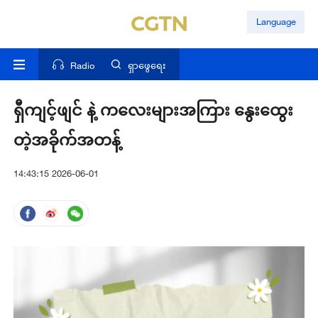
Language
Radio
ရှာဖွေရေး
ရှီကျင့်ဖျင် နဲ့ ကလေးများအကြား နွေးထွေး
တဲ့အခိုက်အတန့်
14:43:15 2026-06-01