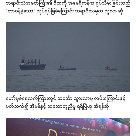
ဘရာဇီးသံအမတ်ကြီး၏ ဗီဇာကို အမေရိကန်က ရုပ်သိမ်းခြင်းသည်
"တာဝန်မဲ့သော" လုပ်ရပ်ဖြစ်ကြောင်း ဘရာဇီးသမ္မတ လူလာ ဆို
ဟော်မုဇ်ရေလက်ကြားတွင် သင်္ဘော သွားလာမှု လမ်းကြောင်းနှင့်
ပတ်သက်၍ အိုမန်နှင့် သဘောတူညီမှု ရရှိပြီဟု အီရန်ဆို