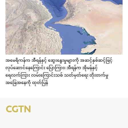
အမေရိကန်က အီရန်နှင့် ဆွေးနွေးမှုများကို အဆင့်နှစ်ဆင့်ဖြင့်
လုပ်ဆောင်နေကြောင်း ပြောကြား၊ အီရန်က အိုမန်နှင့်
ရေလက်ကြား လမ်းကြောင်းသစ် သတ်မှတ်ရေး တိုးတက်မှု
အခြေအနေကို ထုတ်ပြန်