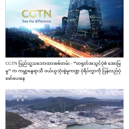
CGTN ပြည်သူ့သဘောထားစစ်တမ်း - “တရုတ်အသွင်ပုံစံ အေးမြ
မှု” က ကမ္ဘာ့နွေရာသီ ဝယ်ယူသုံးစွဲမှုကဏ္ဍ ပုံရိပ်လွှာကို ပြန်လည်ပုံ
ဖော်ပေးနေ