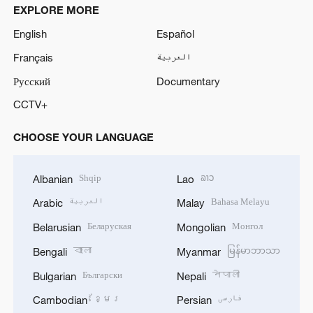
EXPLORE MORE
English
Español
Français
العربية
Русский
Documentary
CCTV+
CHOOSE YOUR LANGUAGE
Shqip
ລາວ
Albanian
Lao
العربية
Bahasa Melayu
Arabic
Malay
Беларуская
Монгол
Belarusian
Mongolian
বাংলা
မြန်မာဘာသာ
Bengali
Myanmar
Български
नेपाली
Bulgarian
Nepali
ខ្មែរ
فارسی
Cambodian
Persian