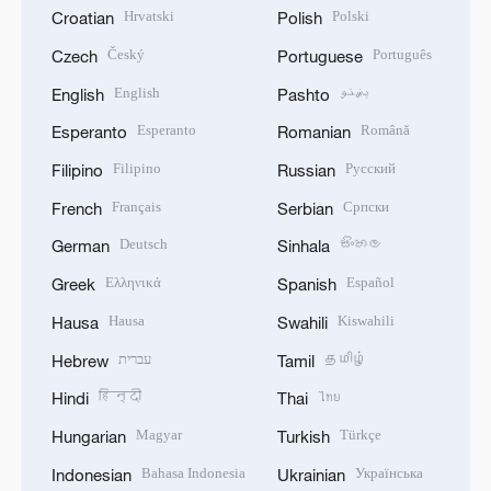
Hrvatski
Polski
Croatian
Polish
Český
Português
Czech
Portuguese
English
پښتو
English
Pashto
Esperanto
Română
Esperanto
Romanian
Filipino
Русский
Filipino
Russian
Français
Српски
French
Serbian
Deutsch
සිංහල
German
Sinhala
Ελληνικά
Español
Greek
Spanish
Hausa
Kiswahili
Hausa
Swahili
עברית
தமிழ்
Hebrew
Tamil
हिन्दी
ไทย
Hindi
Thai
Magyar
Türkçe
Hungarian
Turkish
Bahasa Indonesia
Українська
Indonesian
Ukrainian