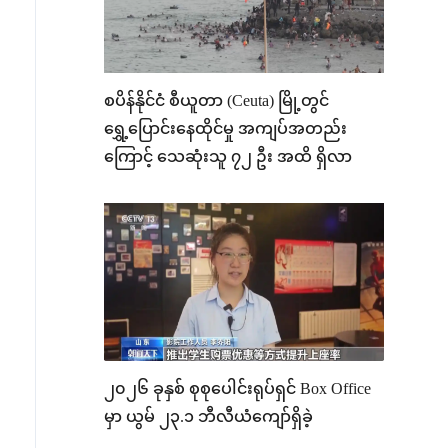
စပိန်နိုင်ငံ စီယူတာ (Ceuta) မြို့တွင်
ရွှေ့ပြောင်းနေထိုင်မှု အကျပ်အတည်း
ကြောင့် သေဆုံးသူ ၇၂ ဦး အထိ ရှိလာ
၂၀၂၆ ခုနှစ် စုစုပေါင်းရုပ်ရှင် Box Office
မှာ ယွမ် ၂၃.၁ ဘီလီယံကျော်ရှိခဲ့