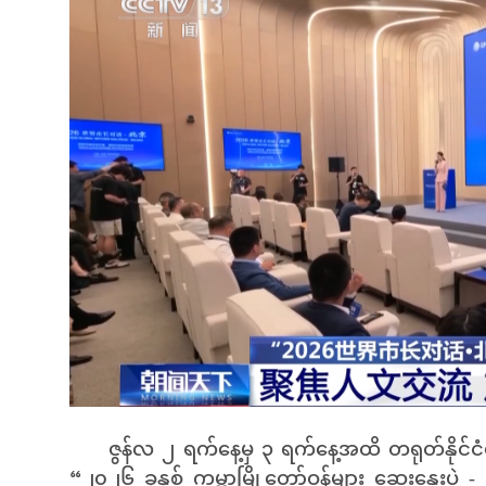
ဇွန်လ ၂ ရက်နေ့မှ ၃ ရက်နေ့အထိ တရုတ်နိုင်ငံ
“၂၀၂၆ ခုနှစ် ကမ္ဘာ့မြို့တော်ဝန်များ ဆွေးနွေးပွဲ