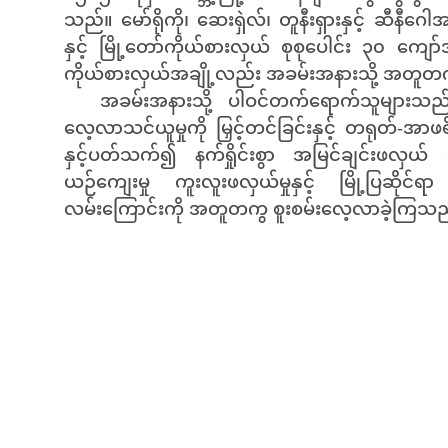
သည်။ မော်ရိုကို၊ ဆေးရှဲလ်၊ တူနီးရှားနှင့် ဆီနီဂေါ
နှင့် မြို့တော်ကိုယ်စားလှယ် စုစုပေါင်း ၃၀ ကျော်အ
ကိုယ်စားလှယ်အချို့လည်း အခမ်းအနားသို့ အတူ
အခမ်းအနားသို့ ပါဝင်တက်ရောက်သူများသည် “
လေ့လာသင်ယူမှုကို မြှင့်တင်ခြင်းနှင့် တရုတ်-အာဖရိ
နှင့်ပတ်သက်၍ နက်ရှိုင်းစွာ အမြင်ချင်းဖလှယ်
ယဉ်ကျေးမှု ကူးလူးဖလှယ်မှုနှင့် မြို့ပြဆိုင်ရ
လမ်းကြောင်းကို အတူတကွ စူးစမ်းလေ့လာခဲ့ကြသ