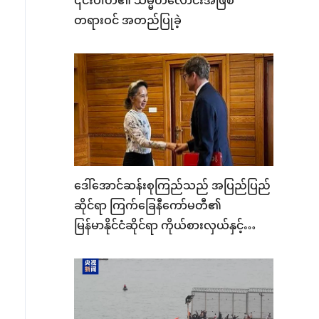
၎င်းပါတီ၏ သမ္မတလောင်းအဖြစ်
တရားဝင် အတည်ပြုခဲ့
ဒေါ်အောင်ဆန်းစုကြည်သည် အပြည်ပြည်
ဆိုင်ရာ ကြက်ခြေနီကော်မတီ၏
မြန်မာနိုင်ငံဆိုင်ရာ ကိုယ်စားလှယ်နှင့်
တွေ့ဆုံ