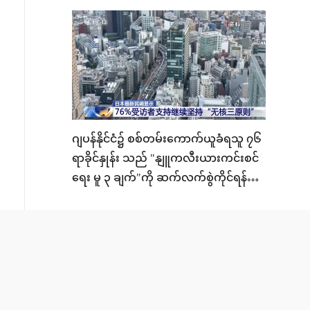
ဂျပန်နိုင်ငံ၌ စစ်တမ်းကောက်ယူခံရသူ ၇၆
ရာခိုင်နှုန်း သည် "နျူကလီးယားကင်းစင်
ရေး မူ ၃ ချက်"ကို ဆက်လက်စွဲကိုင်ရန်
ထောက်ခံကြ