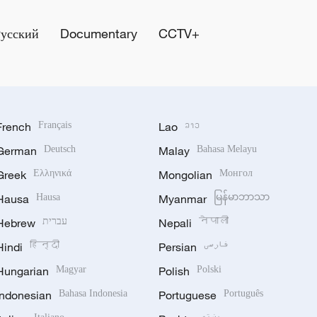
Русский
Documentary
CCTV+
French
Français
Lao
ລາວ
German
Deutsch
Malay
Bahasa Melayu
Greek
Ελληνικά
Mongolian
Монгол
Hausa
Hausa
Myanmar
မြန်မာဘာသာ
Hebrew
עברית
Nepali
नेपाली
Hindi
हिन्दी
Persian
فارسی
Hungarian
Magyar
Polish
Polski
Indonesian
Bahasa Indonesia
Portuguese
Português