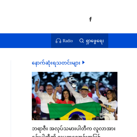
Radio
ရှာဖွေရေး
နောက်ဆုံးရသတင်းများ
ဘရာဇီး အလုပ်သမားပါတီက လူလာအား