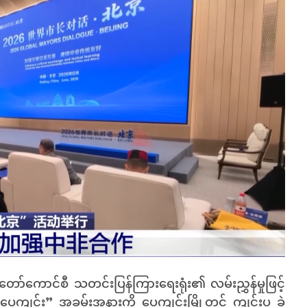
တော်ကောင်စီ သတင်းပြန်ကြားရေးရုံး၏ လမ်းညွှန်မှုဖြင့်
 - ပေကျင်း” အခမ်းအနားကို ပေကျင်းမြို့တွင် ကျင်းပ ခဲ့