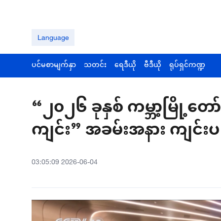
Language
ပင်မစာမျက်နှာ
သတင်း
ရေဒီယို
ဗီဒီယို
ရုပ်ရှင်ကဏ္ဍ
“၂၀၂၆ ခုနှစ် ကမ္ဘာ့မြို့တော်
ကျင်း” အခမ်းအနား ကျင်းပ
03:05:09 2026-06-04