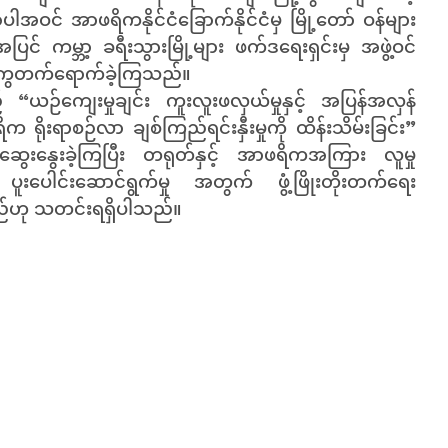
အပါအဝင် အာဖရိကနိုင်ငံခြောက်နိုင်ငံမှ မြို့တော် ဝန်များ
ပြင် ကမ္ဘာ့ ခရီးသွားမြို့များ ဖက်ဒရေးရှင်းမှ အဖွဲ့ဝင်
တကွတက်ရောက်ခဲ့ကြသည်။
ယဉ်ကျေးမှုချင်း ကူးလူးဖလှယ်မှုနှင့် အပြန်အလှန်
က ရိုးရာစဉ်လာ ချစ်ကြည်ရင်းနှီးမှုကို ထိန်းသိမ်းခြင်း”
 ဆွေးနွေးခဲ့ကြပြီး တရုတ်နှင့် အာဖရိကအကြား လူမှု
ာ ပူးပေါင်းဆောင်ရွက်မှု အတွက် ဖွံ့ဖြိုးတိုးတက်ရေး
ည်ဟု သတင်းရရှိပါသည်။