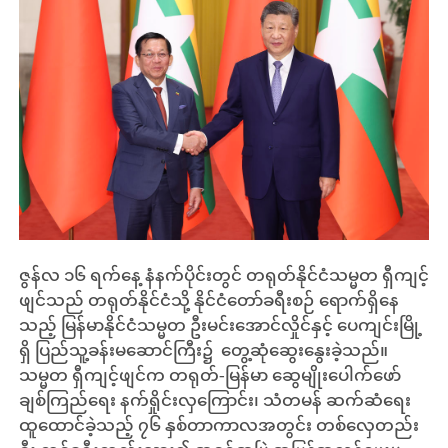
ဇွန်လ ၁၆ ရက်နေ့ နံနက်ပိုင်းတွင် တရုတ်နိုင်ငံသမ္မတ ရှီကျင့်
ဖျင်သည် တရုတ်နိုင်ငံသို့ နိုင်ငံတော်ခရီးစဉ် ရောက်ရှိနေ
သည့် မြန်မာနိုင်ငံသမ္မတ ဦးမင်းအောင်လှိုင်နှင့် ပေကျင်းမြို့
ရှိ ပြည်သူ့ခန်းမဆောင်ကြီး၌ တွေ့ဆုံဆွေးနွေးခဲ့သည်။
သမ္မတ ရှီကျင့်ဖျင်က တရုတ်-မြန်မာ ဆွေမျိုးပေါက်ဖော်
ချစ်ကြည်ရေး နက်ရှိုင်းလှကြောင်း၊ သံတမန် ဆက်ဆံရေး
ထူထောင်ခဲ့သည့် ၇၆ နှစ်တာကာလအတွင်း တစ်လှေတည်း