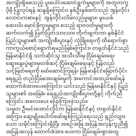
အကျိုးရှိစေသည့် ပူးပေါင်းဆောင်ရွက်မှုများကို အတူတကွ
ပိုမို ပြုလုပ်ရန် ဆန္ဒရှိကြောင်း၊ နှစ်ဦးနှစ်ဖက်သည် အွန်လိုင်း
လောင်းကစားနှင့် အွန်လိုင်းလိမ်လည်မှုများ၊ မူးယစ်
ဆေးဝါး မှောင်ခိုကူးမှုများ စသည့် ရာဇဝတ်မှုများကို
ဆက်လက်၍ ပြတ်ပြတ်သားသား တိုက်ဖျက်ကာ နှစ်နိုင်ငံ
ပြည်သူများ၏ အကျိုးစီးပွားနှင့် လုံခြုံရေးကို ထိရောက်စွာ
ကာကွယ်စောင့်ရှောက်ရမည်ဖြစ်ကြောင်း၊ တရုတ်နိုင်ငံသည်
မြန်မာနိုင်ငံရှိ သက်ဆိုင်သူ အသီးသီးမှ ငြိမ်းချမ်းရေး
ဆွေးနွေးပွဲများမှတစ်ဆင့် ငြိမ်းချမ်းရေးနှင့် ပြန်လည်
သင့်မြတ်ရေးကို ဖော်ဆောင်ကြရန်၊ မြန်မာနိုင်ငံမြောက်ပိုင်း
ရေရှည် တည်ငြိမ်အေးချမ်းမှုကို အကောင်အထည်ဖော်ရန်
ထောက်ခံအားပေးကြောင်း၊ ယင်းသည် မြန်မာနိုင်ငံနှင့် ပြည်
သူများ၏ အခြေခံ၊ ရေရှည်အကျိုးစီးပွားတို့နှင့် ကိုက်ညီ
ကြောင်း အလေးပေး ပြောကြားခဲ့သည်။
သမ္မတ ဦးမင်းအောင်လှိုင်က မြန်မာနိုင်ငံနှင့် တရုတ်နိုင်ငံ
အကြား ဆွေမျိုးပေါက်ဖော်ချစ်ကြည်ရေးသည် ရှည်လျား
သော သမိုင်းကြောင်းရှိပြီး အစဉ်အမြဲ အပြန်အလှန်ကူညီ၍
အပြန်အလှန် ထောက်ခံအား ပေးကာ ငြိမ်းချမ်းစွာအတူ