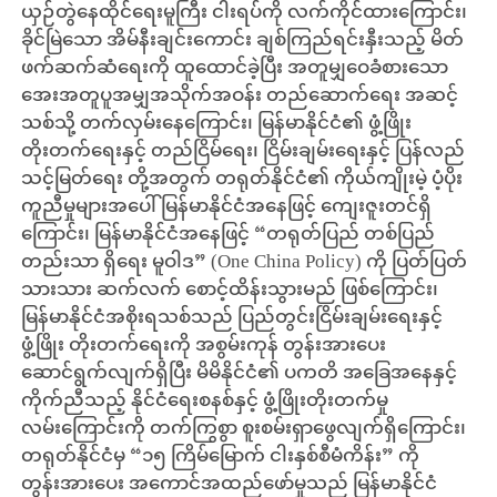
ယှဉ်တွဲနေထိုင်ရေးမူကြီး ငါးရပ်ကို လက်ကိုင်ထားကြောင်း၊
ခိုင်မြဲသော အိမ်နီးချင်းကောင်း ချစ်ကြည်ရင်းနှီးသည့် မိတ်
ဖက်ဆက်ဆံရေးကို ထူထောင်ခဲ့ပြီး အတူမျှဝေခံစားသော
အေးအတူပူအမျှအသိုက်အဝန်း တည်ဆောက်ရေး အဆင့်
သစ်သို့ တက်လှမ်းနေကြောင်း၊ မြန်မာနိုင်ငံ၏ ဖွံ့ဖြိုး
တိုးတက်ရေးနှင့် တည်ငြိမ်ရေး၊ ငြိမ်းချမ်းရေးနှင့် ပြန်လည်
သင့်မြတ်ရေး တို့အတွက် တရုတ်နိုင်ငံ၏ ကိုယ်ကျိုးမဲ့ ပံ့ပိုး
ကူညီမှုများအပေါ် မြန်မာနိုင်ငံအနေဖြင့် ကျေးဇူးတင်ရှိ
ကြောင်း၊ မြန်မာနိုင်ငံအနေဖြင့် “တရုတ်ပြည် တစ်ပြည်
တည်းသာ ရှိရေး မူဝါဒ” (One China Policy) ကို ပြတ်ပြတ်
သားသား ဆက်လက် စောင့်ထိန်းသွားမည် ဖြစ်ကြောင်း၊
မြန်မာနိုင်ငံအစိုးရသစ်သည် ပြည်တွင်းငြိမ်းချမ်းရေးနှင့်
ဖွံ့ဖြိုး တိုးတက်ရေးကို အစွမ်းကုန် တွန်းအားပေး
ဆောင်ရွက်လျက်ရှိပြီး မိမိနိုင်ငံ၏ ပကတိ အခြေအနေနှင့်
ကိုက်ညီသည့် နိုင်ငံရေးစနစ်နှင့် ဖွံ့ဖြိုးတိုးတက်မှု
လမ်းကြောင်းကို တက်ကြွစွာ စူးစမ်းရှာဖွေလျက်ရှိကြောင်း၊
တရုတ်နိုင်ငံမှ “၁၅ ကြိမ်မြောက် ငါးနှစ်စီမံကိန်း” ကို
တွန်းအားပေး အကောင်အထည်ဖော်မှုသည် မြန်မာနိုင်ငံ