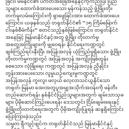
ခြင်း၊ မိမိနိုင်ငံ၏ ပကတိအခြေအနေနှင့်ကိုက်ညီပြီး ပြည်
သူများ ထောက်ခံအားပေးသော မှန်ကန်သည့် ဖွံ့ဖြိုးတိုး
တက်မှုလမ်းကြောင်းကို ရှာဖွေခြင်းအား ထောက်ခံအားပေး
ကြောင်း၊ ယခုနှစ်သည် တရုတ်နိုင်ငံ၏ “၁၅ ကြိမ်မြောက်
ငါးနှစ်စီမံကိန်း” စတင်သည့်နှစ်ဖြစ်ကြောင်း၊ တရုတ်နိုင်ငံ
အနေဖြင့် မြန်မာနိုင်ငံနှင့်အတူ ဖွံ့ဖြိုး တိုးတက်မှု
အတွေ့အကြုံများကို မျှဝေရန်၊ နိုင်ငံရေးကဏ္ဍတွင်
ချစ်ကြည်ရင်းနှီးပြီး အပြန်အလှန် ယုံကြည်မှုရှိသော၊ ဖွံ့ဖြိုး
တိုးတက်မှုကဏ္ဍတွင် အပြန်အလှန် အကျိုးဖြစ်ထွန်း
စေသော၊ လုံခြုံရေး ကဏ္ဍတွင် အပြန်အလှန် ညှိနှိုင်း
တွန်းအားပေးသော၊ လူမှုယဉ်ကျေးမှုကဏ္ဍတွင်
အပြန်အလှန် ကူးလူး ဖလှယ် လေ့လာသင်ယူနိုင်သော
တရုတ်-မြန်မာ အေးအတူပူအမျှအသိုက်အဝန်းကို ဖန်တီး
တည်ဆောက်ရန်၊ နှစ်နိုင်ငံပြည်သူများအတွက် ချမ်းသာသုခ
များ ပိုမိုဆောင်ကြဉ်းပေးရန်၊ ဒေသတွင်း ငြိမ်းချမ်းရေးနှင့်
ဖွံ့ဖြိုးတိုးတက်ရေးအတွက် ပိုမိုအကျိုးပြုရန် ဆန္ဒရှိကြောင်း
ပြောကြားခဲ့သည်။
သမ္မတ ရှီကျင့်ဖျင်က တရုတ်နိုင်ငံသည် မြန်မာနိုင်ငံနှင့်