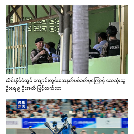
ထိုင်းနိုင်ငံတွင် ကျောင်းတွင်းသေနတ်ပစ်ခတ်မှုကြောင့် သေဆုံးသူ
ဦးရေ ၉ ဦးအထိ မြင့်တက်လာ