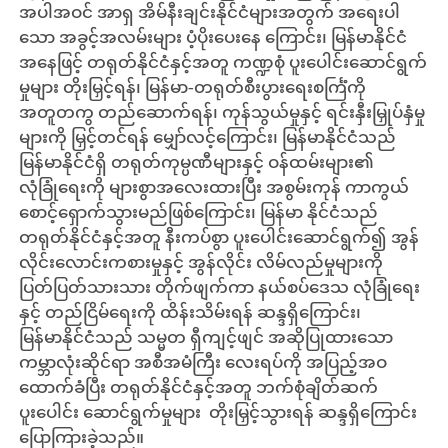
အပါအဝင် အာရှ အိမ်နီးချင်းနိုင်ငံများအတွက် အရေးပါ
သော အခွင့်အလမ်းများ ပံ့ပိုးပေးနေ ကြောင်း၊ မြန်မာနိုင်ငံ
အနေဖြင့် တရုတ်နိုင်ငံနှင့်အတူ ကဏ္ဍစုံ ပူးပေါင်းဆောင်ရွက်
မှုများ တိုးမြှင့်ရန်၊ မြန်မာ-တရုတ်စီးပွားရေးစင်္ကြံကို
အတူတကွ တည်ဆောက်ရန်၊ ကုန်သွယ်မှုနှင့် ရင်းနှီးမြှုပ်နှံမှု
များကို မြှင့်တင်ရန် မျှော်လင့်ကြောင်း၊ မြန်မာနိုင်ငံသည်
မြန်မာနိုင်ငံရှိ တရုတ်ကုမ္ပဏီများနှင့် ဝန်ထမ်းများ၏
လုံခြုံရေးကို များစွာအလေးထားပြီး အစွမ်းကုန် ကာကွယ်
စောင့်ရှောက်သွားမည်ဖြစ်ကြောင်း၊ မြန်မာ နိုင်ငံသည်
တရုတ်နိုင်ငံနှင့်အတူ နီးကပ်စွာ ပူးပေါင်းဆောင်ရွက်၍ အွန်
လိုင်းလောင်းကစားမှုနှင့် အွန်လိုင်း လိမ်လည်မှုများကို
ပြတ်ပြတ်သားသား တိုက်ဖျက်ကာ နယ်စပ်ဒေသ လုံခြုံရေး
နှင့် တည်ငြိမ်ရေးကို ထိန်းသိမ်းရန် ဆန္ဒရှိကြောင်း၊
မြန်မာနိုင်ငံသည် သမ္မတ ရှီကျင့်ဖျင် အဆိုပြုထားသော
ကမ္ဘာလုံးဆိုင်ရာ အစီအမံကြီး လေးရပ်ကို အပြည့်အဝ
ထောက်ခံပြီး တရုတ်နိုင်ငံနှင့်အတူ ဘက်စုံချိတ်ဆက်
ပူးပေါင်း ဆောင်ရွက်မှုများ တိုးမြှင့်သွားရန် ဆန္ဒရှိကြောင်း
ပြောကြားခဲ့သည်။