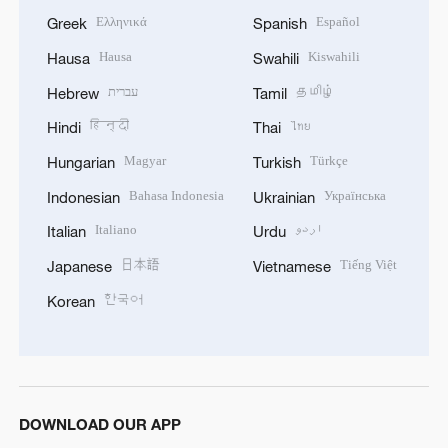
Ελληνικά
Español
Greek
Spanish
Hausa
Kiswahili
Hausa
Swahili
עברית
தமிழ்
Hebrew
Tamil
हिन्दी
ไทย
Hindi
Thai
Magyar
Türkçe
Hungarian
Turkish
Bahasa Indonesia
Українська
Indonesian
Ukrainian
Italiano
اردو
Italian
Urdu
日本語
Tiếng Việt
Japanese
Vietnamese
한국어
Korean
DOWNLOAD OUR APP