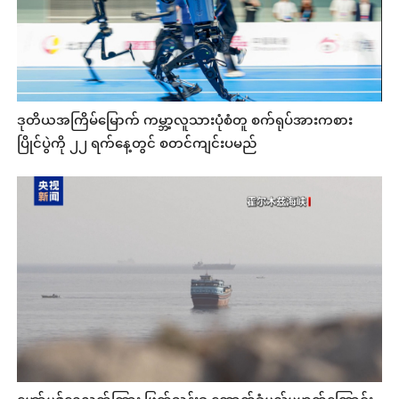
ဒုတိယအကြိမ်မြောက် ကမ္ဘာ့လူသားပုံစံတူ စက်ရုပ်အားကစား
ပြိုင်ပွဲကို ၂၂ ရက်နေ့တွင် စတင်ကျင်းပမည်