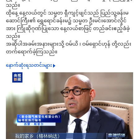
သည်။
ထိုနေ့ နေ့လယ်တွင် သမ္မတ ရှီကျင့်ဖျင်သည် ပြည်သူ့ခန်းမ
ဆောင်ကြီး၏ ရွှေရောင်ခန်းမ၌ သမ္မတ ဦးမင်းအောင်လှိုင်
အား ကြိုဆိုဂုဏ်ပြုသော နေ့လယ်စာဖြင့် တည်ခင်းဧည့်ခံခဲ့
သည်။
အဆိုပါအခမ်းအနားများသို့ ဝမ်ယိ ၊ ဝမ်ရှောင်ဟုန် တို့လည်း
တက်ရောက်ခဲ့ကြသည်။
နောက်ဆုံးရသတင်းများ