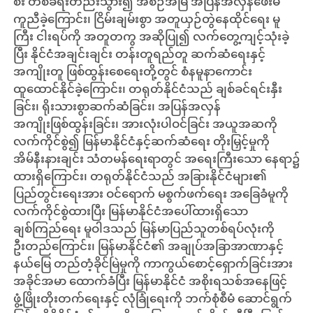
စီး တစ်ခရီးတည်းသွား၍ အစဉ်အမြဲ အပြန်အလှန်ဖေးမ
ကူညီခဲ့ကြောင်း၊ ငြိမ်းချမ်းစွာ အတူယှဉ်တွဲနေထိုင်ရေး မူ
ကြီး ငါးရပ်ကို အတူတကွ အဆိုပြု၍ လက်တွေ့ကျင့်သုံးခဲ့
ပြီး နိုင်ငံအချင်းချင်း တန်းတူရည်တူ ဆက်ဆံရေးနှင့်
အကျိုးတူ ဖြစ်ထွန်းစေရေးတို့တွင် စံနမူနာကောင်း
ထူထောင်နိုင်ခဲ့ကြောင်း၊ တရုတ်နိုင်ငံသည် ချစ်ခင်ရင်းနှီး
ခြင်း၊ ရိုးသားစွာဆက်ဆံခြင်း၊ အပြန်အလှန်
အကျိုးဖြစ်ထွန်းခြင်း၊ အားလုံးပါဝင်ခြင်း အယူအဆကို
လက်ကိုင်စွဲ၍ မြန်မာနိုင်ငံနှင့်ဆက်ဆံရေး တိုးမြှင့်မှုကို
အိမ်နီးနားချင်း သံတမန်ရေးရာတွင် အရေးကြီးသော နေရာ၌
ထားရှိကြောင်း၊ တရုတ်နိုင်ငံသည် အခြားနိုင်ငံများ၏
ပြည်တွင်းရေးအား ဝင်ရောက် မစွက်ဖက်ရေး အခြေခံမူကို
လက်ကိုင်စွဲထားပြီး မြန်မာနိုင်ငံအပေါ်ထားရှိသော
ချစ်ကြည်ရေး မူဝါဒသည် မြန်မာပြည်သူတစ်ရပ်လုံးကို
ဦးတည်ကြောင်း၊ မြန်မာနိုင်ငံ၏ အချုပ်အခြာအာဏာနှင့်
နယ်မြေ တည်တံ့ခိုင်မြဲမှုကို ကာကွယ်စောင့်ရှောက်ခြင်းအား
အခိုင်အမာ ထောက်ခံပြီး မြန်မာနိုင်ငံ အစိုးရသစ်အနေဖြင့်
ဖွံ့ဖြိုးတိုးတက်ရေးနှင့် လုံခြုံရေးကို ဘက်စုံစီမံ ဆောင်ရွက်