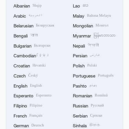
Shqip
ລາວ
Albanian
Lao
العربية
Bahasa Melayu
Arabic
Malay
Беларуская
Монгол
Belarusian
Mongolian
বাংলা
မြန်မာဘာသာ
Bengali
Myanmar
Български
नेपाली
Bulgarian
Nepali
ខ្មែរ
فارسی
Cambodian
Persian
Hrvatski
Polski
Croatian
Polish
Český
Português
Czech
Portuguese
English
پښتو
English
Pashto
Esperanto
Română
Esperanto
Romanian
Filipino
Русский
Filipino
Russian
Français
Српски
French
Serbian
Deutsch
සිංහල
German
Sinhala