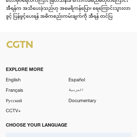
ဟော်မုဇ်ရေလက်ကြား ဖြတ်သန်းခ ကောက်ခံမည်မဟုတ်ကြောင်း
အီရန်က အသိပေးခဲ့သည်ဟု အမေရိကန်ပြော၊ ရေကြောင်းသွားလာ
ခွင့် ပြန်ဖွင့်ပေးရန် အဓိကစည်းကမ်းချက်ကို အီရန် တင်ပြ
EXPLORE MORE
English
Español
Français
العربية
Русский
Documentary
CCTV+
CHOOSE YOUR LANGUAGE