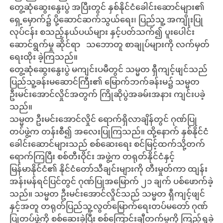
တွေ့ဆုံဆွေးနွေးပွဲ အပြီးတွင် နှစ်နိုင်ငံခေါင်းဆောင်များ၏
ရှေ့မှောက်၌ ပို့ဆောင်ဆက်သွယ်ရေး၊ ပြည်သူ့ အကျိုးပြု
လုပ်ငန်း စသည့်နယ်ပယ်များ နှင့်ပတ်သက်၍ ပူးပေါင်း
ဆောင်ရွက်မှု ဆိုင်ရာ သဘောတူ စာချုပ်များကို လက်မှတ်
ရေးထိုး ခဲ့ကြသည်။
တွေ့ဆုံဆွေးနွေးပွဲ မကျင်းပမီတွင် သမ္မတ ရှီကျင့်ဖျင်သည်
ပြည်သူ့ခန်းမဆောင်ကြီး၏ မြောက်ဘက်ခန်းမ၌ သမ္မတ
ဦးမင်းအောင်လှိုင်အတွက် ကြိုဆိုပွဲအခမ်းအနား ကျင်းပခဲ့
သည်။
သမ္မတ ဦးမင်းအောင်လှိုင် ရောက်ရှိလာချိန်တွင် ဂုဏ်ပြု
တပ်ဖွဲ့က တန်းစီ၍ အလေးပြုကြသည်။ ထို့နောက် နှစ်နိုင်ငံ
ခေါင်းဆောင်များသည် စစ်ဆေးရေး စင်မြင့်ထက်သို့တက်
ရောက်ကြပြီး စစ်တီးဝိုင်း အဖွဲ့က တရုတ်နိုင်ငံနှင့်
မြန်မာနိုင်ငံ၏ နိုင်ငံတော်သီချင်းများကို တီးမှုတ်ကာ ထျန်း
အန်းမန်ရင်ပြင်တွင် ဂုဏ်ပြုအမြောက် ၂၁ ချက် ပစ်ဖောက်ခဲ့
သည်။ သမ္မတ ဦးမင်းအောင်လှိုင်သည် သမ္မတ ရှီကျင့်ဖျင်
နှင့်အတူ တရုတ်ပြည်သူ့လွတ်မြောက်ရေးတပ်မတော် ဂုဏ်
ပြုတပ်ဖွဲ့ကို စစ်ဆေးခဲ့ပြီး စစ်ကြောင်းချီတက်မှုကို ကြည့်ရှုခဲ့