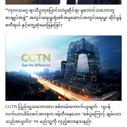
“ကုလသမဂ္ဂ ရာသီဥတုပြောင်းလဲမှုဆိုင်ရာ မူဘောင်သဘောတူ
စာချုပ်အဖွဲ့” အတွင်းရေးမှူးရုံး၏အမှုဆောင်အတွင်းရေးမှူး ဆိုင်မွန်
စတီရယ် နှင့်တွေ့ဆုံမေးမြန်းခြင်း
CGTN ပြည်သူ့သ‌ဘောထား စစ်တမ်းကောက်ယူချက် - ဂျပန်
လက်ယာယိမ်းအင်အားစုက ဖန်တီးနေသော "စစ်ပွဲကြောင့် ချမ်းသာ
သည်အယူဝါဒ" က မည်သူ့ကို လှည့်စားနေသနည်း