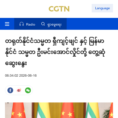
Language
Radio
ရှာဖွေရေး
တရုတ်နိုင်ငံသမ္မတ ရှီကျင့်ဖျင် နှင့် မြန်မာ
နိုင်ငံ သမ္မတ ဦးမင်းအောင်လှိုင်တို့ တွေ့ဆုံ
ဆွေးနွေး
06:34:02 2026-06-16