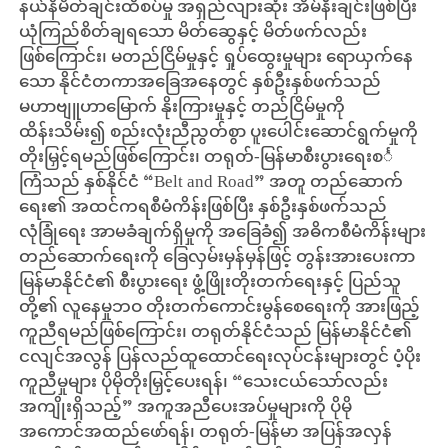
နယ်နိမိတ်ချင်းထိစပ်မှု အရှည်လျားဆုံး အိမ်နီးချင်းဖြစ်ပြီး
ယုံကြည်စိတ်ချရသော မိတ်ဆွေနှင့် မိတ်ဖက်လည်း
ဖြစ်ကြောင်း၊ မတည်ငြိမ်မှုနှင့် ရှုပ်ထွေးမှုများ ရောယှက်နေ
သော နိုင်ငံတကာအခြေအနေတွင် နှစ်ဦးနှစ်ဖက်သည်
မဟာဗျူဟာမြောက် နိုးကြားမှုနှင့် တည်ငြိမ်မှုကို
ထိန်းသိမ်း၍ စည်းလုံးညီညွတ်စွာ ပူးပေါင်းဆောင်ရွက်မှုကို
တိုးမြှင့်ရမည်ဖြစ်ကြောင်း၊ တရုတ်-မြန်မာစီးပွားရေးစင်္
ကြံသည် နှစ်နိုင်ငံ “Belt and Road” အတူ တည်ဆောက်
ရေး၏ အထင်ကရစီမံကိန်းဖြစ်ပြီး နှစ်ဦးနှစ်ဖက်သည်
လုံခြုံရေး အာမခံချက်ရှိမှုကို အခြေခံ၍ အဓိကစီမံကိန်းများ
တည်ဆောက်ရေးကို ခြေလှမ်းမှန်မှန်ဖြင့် တွန်းအားပေးကာ
မြန်မာနိုင်ငံ၏ စီးပွားရေး ဖွံ့ဖြိုးတိုးတက်ရေးနှင့် ပြည်သူ
တို့၏ လူနေမှုဘဝ တိုးတက်ကောင်းမွန်စေရေးကို အားဖြည့်
ကူညီရမည်ဖြစ်ကြောင်း၊ တရုတ်နိုင်ငံသည် မြန်မာနိုင်ငံ၏
ငလျင်အလွန် ပြန်လည်ထူထောင်ရေးလုပ်ငန်းများတွင် ပံ့ပိုး
ကူညီမှုများ ပိုမိုတိုးမြှင့်ပေးရန်၊ “သေးငယ်သော်လည်း
အကျိုးရှိသည့်” အကူအညီပေးအပ်မှုများကို ပိုမို
အကောင်အထည်ဖော်ရန်၊ တရုတ်-မြန်မာ အပြန်အလှန်