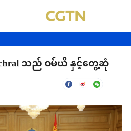
chral သည် ဝမ်ယိ နှင့်တွေ့ဆုံ