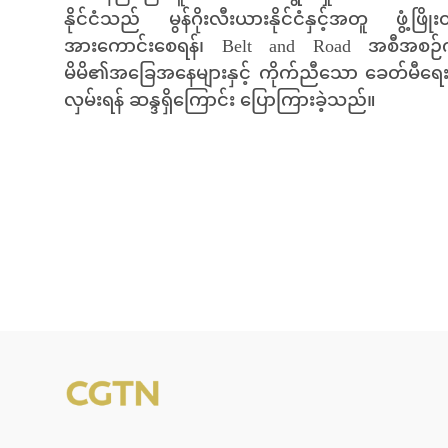
နိုင်ငံသည် မွန်ဂိုးလီးယားနိုင်ငံနှင့်အတူ ဖွ
အားကောင်းစေရန်၊ Belt and Road အစီအစဉ်ကို 
မိမိ၏အခြေအနေများနှင့် ကိုက်ညီသော ခေတ်မီရေး ဖွံ
လှမ်းရန် ဆန္ဒရှိကြောင်း ပြောကြားခဲ့သည်။