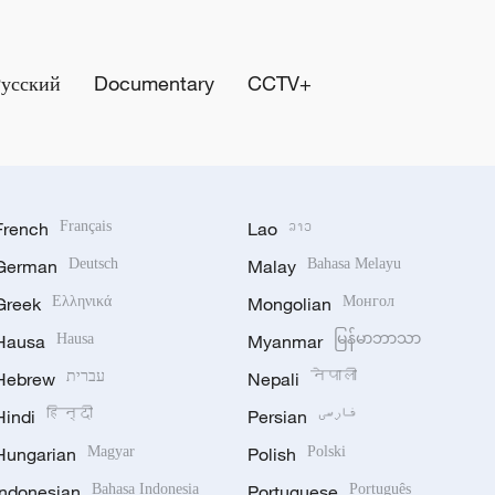
Русский
Documentary
CCTV+
French
Français
Lao
ລາວ
German
Deutsch
Malay
Bahasa Melayu
Greek
Ελληνικά
Mongolian
Монгол
Hausa
Hausa
Myanmar
မြန်မာဘာသာ
Hebrew
עברית
Nepali
नेपाली
Hindi
हिन्दी
Persian
فارسی
Hungarian
Magyar
Polish
Polski
Indonesian
Bahasa Indonesia
Portuguese
Português