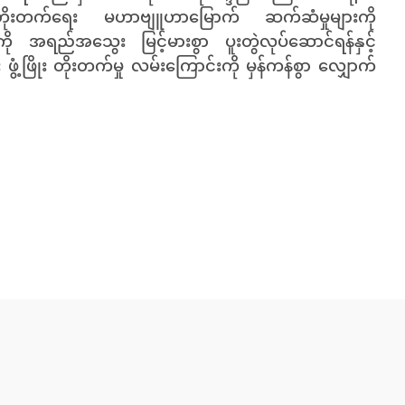
ံ့ဖြိုးတိုးတက်ရေး မဟာဗျူဟာမြောက် ဆက်ဆံမှုများကို
အရည်အသွေး မြင့်မားစွာ ပူးတွဲလုပ်ဆောင်ရန်နှင့်
့ဖြိုး တိုးတက်မှု လမ်းကြောင်းကို မှန်ကန်စွာ လျှောက်