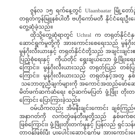
ဇွန်လ ၁၅ ရက်နေ့တွင် Ulaanbaatar မြို့တော်
တရုတ်ကွန်မြူနစ်ပါတီ ဗဟိုကော်မတီ နိုင်ငံရေးဦးဆောင
တွေ့ဆုံခဲ့သည်။
ထိုသို့တွေ့ဆုံရာတွင် Uchral က တရုတ်နိုင်ငံနှင့
ဆောင်ရွက်မှုတို့ကို အားကောင်းစေရေးသည် မွန်ဂိုး
မွန်ဂိုးလီးယားနှင့် တရုတ်နိုင်ငံတို့သည် အချင
ပြည့်စုံရေးနှင့် ကိုယ်တိုင် ရွေးချယ်သော ဖွံ့ဖြိ
ကြောင်း၊ မွန်ဂိုးလီးယားသည် တရုတ်ပြည် တစ်ပြည
ကြောင်း၊ မွန်ဂိုးလီးယားသည် တရုတ်နှင့်အတူ နှစ
သဘောတူညီချက်များကို အကောင်အထည်ဖော်ဆောင်ရန
မိတ်ဖက်ဆက်ဆံရေး စဉ်ဆက်မပြတ် ဖွံ့ဖြိုး တိုးတက်
ကြောင်း ပြောကြားခဲ့သည်။
ဝမ်ယိကလည်း အိမ်နီးချင်းကောင်း ချစ်ကြည်ရင်းနှ
အနာဂတ်ကို လက်တွဲဖန်တီးမှုတို့သည် နှစ်ဖက
ဖြစ်ကြောင်း၊ ဖွံ့ဖြိုးတိုးတက်မှုနှင့် ပြန်လည် ရှင
တာဝန်ဖြစ်ပြီး ပူးပေါင်းဆောင်ရွက်မှု အားကောင်