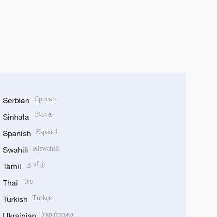
Serbian
Српски
Sinhala
සිංහල
Spanish
Español
Swahili
Kiswahili
Tamil
தமிழ்
Thai
ไทย
Turkish
Türkçe
Ukrainian
Українська