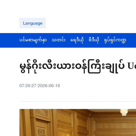
Language
ပင်မစာမျက်နှာ
သတင်း
ရေဒီယို
ဗီဒီယို
ရုပ်ရှင်ကဏ္ဍ
မွန်ဂိုးလီးယားဝန်ကြီးချုပ် U
07:26:27 2026-06-16