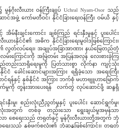
၌ မွန်ဂိုးလီးယား ဝန်ကြီးချုပ် Uchral Nyam-Osor သည်
်အဖွဲ့ ကော်မတီဝင်၊ နိုင်ငံခြားရေးဝန်ကြီး ဝမ်ယိ နှင့်
် အိမ်နီးချင်းကောင်း ချစ်ကြည် ရင်းနှီးမှုနှင့် ပူးပေါင်း
လီးယားနိုင်ငံ၏ အဓိက နိုင်ငံခြားရေးမူဝါဒဖြစ်ကြောင်း၊
်းချင်း၏ လွတ်လပ်ရေး၊ အချုပ်အခြာအာဏာ၊ နယ်မြေတည်တံ့
ုးရေးလမ်းကြောင်းကို အမြဲတမ်း အပြန်အလှန် လေးစားခဲ့ကြ
်တည်းသာရှိရေးမူကို ပြတ်သားစွာ လိုက်နာ ကျင့်သုံး
်နိုင်ငံ ခေါင်းဆောင်များအကြား ရရှိခဲ့သော အရေးကြီး
်နှင့် နှစ်နိုင်ငံ အကြား ဘက်စုံ မဟာဗျူဟာမြောက်
မှုကို တွန်းအားပေးရန် လက်တွဲ လုပ်ဆောင်ဖို့ ဆန္ဒရှိ
ီးမှု၊ စည်းလုံးညီညွတ်မှုနှင့် ပူးပေါင်း ဆောင်ရွက်မှု၊
်စလုံးအတွက် တစ်ခု တည်းသော ရွေးချယ်မှုအမှန်သာ
်သန်လာ စေရေးသည် တရုတ်နှင့် မွန်ဂိုးလီးယားတို့အတွက် ဘုံ
းစေရေးသည် နှစ်ဖက်စလုံး၏ ဘုံဆန္ဒဖြစ်ကြောင်း၊ တရုတ်