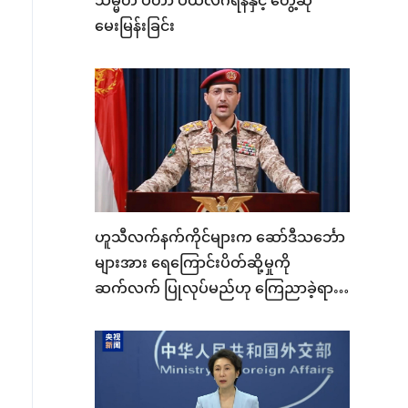
သမ္မတ ပီတာ ပယ်လီဂရီနီနှင့် တွေ့ဆုံ
မေးမြန်းခြင်း
ဟူသီလက်နက်ကိုင်များက ဆော်ဒီသင်္ဘော
များအား ရေကြောင်းပိတ်ဆို့မှုကို
ဆက်လက် ပြုလုပ်မည်ဟု ကြေညာခဲ့ရာ
ရေနံတင်သင်္ဘော ၈ စင်း လမ်းကြောင်း
ပြောင်းခဲ့ရ