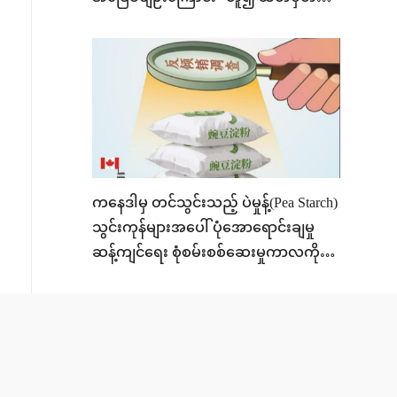
ထားခြင်းဆိုင်ရာ တရုတ်ပြည်သူ့
သမ္မတနိုင်ငံ နိုင်ငံခြားရေးဝန်ကြီးဌာန၏
ထုတ်ပြန်ချက်
ကနေဒါမှ တင်သွင်းသည့် ပဲမှုန့်(Pea Starch)
သွင်းကုန်များအပေါ် ပုံအောရောင်းချမှု
ဆန့်ကျင်ရေး စုံစမ်းစစ်ဆေးမှုကာလကို
တိုးမြှင့်မည်ဟု တရုတ် ကုန်သွယ်ရေး
ဝန်ကြီးဌာန ကြေညာ