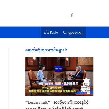
Radio
ရှာဖွေရေး
နောက်ဆုံးရသတင်းများ
“Leaders Talk” - ဆလိုဗားကီးယားနိုင်ငံ