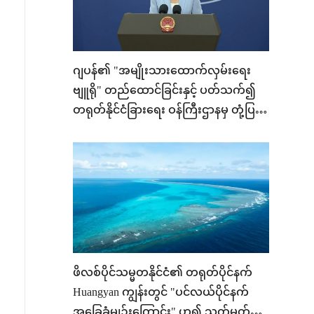
ဂျပန်၏ "အမျိုးသားထောက်လှမ်းရေး
ဗျူရို" တည်ထောင်ခြင်းနှင့် ပတ်သက်၍
တရုတ်နိုင်ငံခြားရေး ဝန်ကြီးဌာနမှ တုံ့ပြန်
ပြောကြား
ဖိလစ်ပိုင်သမ္မတနိုင်ငံ၏ တရုတ်ပိုင်နက်
Huangyan ကျွန်းတွင် "ပင်လယ်ပိုင်နက်
အခြေခံမျဉ်းကြောင်း" ဟူ၍ သတ်မှတ်