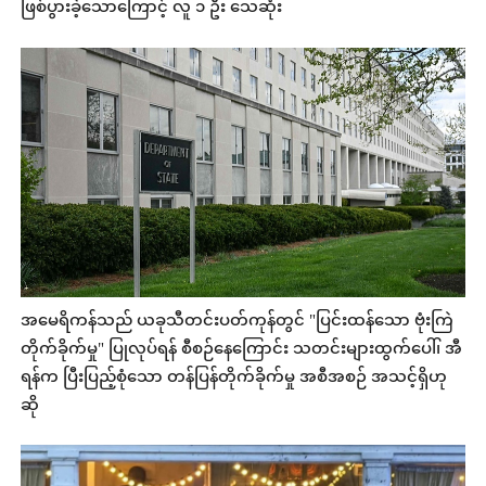
ဖြစ်ပွားခဲ့သောကြောင့် လူ ၁ ဦး သေဆုံး
အမေရိကန်သည် ယခုသီတင်းပတ်ကုန်တွင် "ပြင်းထန်သော ဗုံးကြဲ
တိုက်ခိုက်မှု" ပြုလုပ်ရန် စီစဉ်နေကြောင်း သတင်းများထွက်ပေါ်၊ အီ
ရန်က ပြီးပြည့်စုံသော တန်ပြန်တိုက်ခိုက်မှု အစီအစဉ် အသင့်ရှိဟု
ဆို