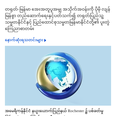
တရုတ်-မြန်မာ အေးအတူပူအမျှ အသိုက်အဝန်းကို ပိုမို လျန်
မြန်စွာ တည်ဆောက်ရေးနှင့်ပတ်သက်၍ တရုတ်ပြည်သူ့
သမ္မတနိုင်ငံနှင့် ပြည်ထောင်စုသမ္မတမြန်မာနိုင်ငံတို့၏ ပူးတွဲ
ကြေညာစာတမ်း
နောက်ဆုံးရသတင်းများ
အမေရိကန်နိုင်ငံ နယူးယောက်ပြည်နယ် Rochester ၌ ပစ်ခတ်မှု