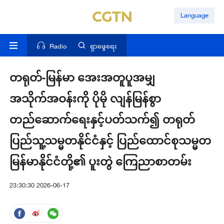
Language
Radio
ရှာဖွေရေး
တရုတ်-မြန်မာ အေးအတူပူအမျှ
အသိုက်အဝန်းကို ပိုမို လျန်မြန်စွာ
တည်ဆောက်ရေးနှင့်ပတ်သက်၍ တရုတ်
ပြည်သူ့သမ္မတနိုင်ငံနှင့် ပြည်ထောင်စုသမ္မတ
မြန်မာနိုင်ငံတို့၏ ပူးတွဲ ကြေညာစာတမ်း
23:30:30 2026-06-17