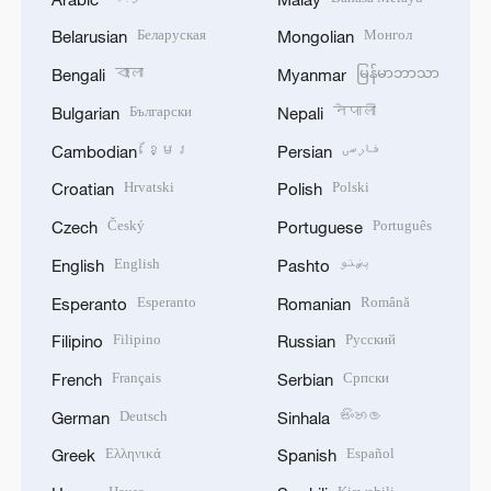
Беларуская
Монгол
Belarusian
Mongolian
বাংলা
မြန်မာဘာသာ
Bengali
Myanmar
Български
नेपाली
Bulgarian
Nepali
ខ្មែរ
فارسی
Cambodian
Persian
Hrvatski
Polski
Croatian
Polish
Český
Português
Czech
Portuguese
English
پښتو
English
Pashto
Esperanto
Română
Esperanto
Romanian
Filipino
Русский
Filipino
Russian
Français
Српски
French
Serbian
Deutsch
සිංහල
German
Sinhala
Ελληνικά
Español
Greek
Spanish