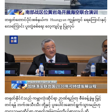
တရုတ်တောင်ပိုင်းစစ်နယ်က Huangyan ကျွန်းတွင် ရေကြောင်းနှင့်
လေကြောင်း ပူးတွဲစစ်ရေး လေ့ကျင့်မှု ပြုလုပ်
တရုတ်နိုင်ငံသည် ကမ္ဘာလုံးဆိုင်ရာ ဉာဏ်ရည်တု စီမံခန့်ခွဲမှု မြှင့်
တင်ရန် ဘက်အသီးသီး တို့နှင့် ပူးပေါင်းဆောင်ရွက်သွားမည်ဟု
ကုလသမဂ္ဂဆိုင်ရာ တရုတ်အမြဲတမ်းကိုယ်စားလှယ် ဆို