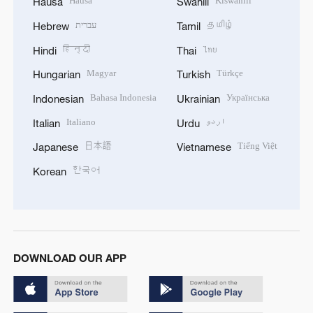
Hausa
Kiswahili
Hausa
Swahili
עברית
தமிழ்
Hebrew
Tamil
हिन्दी
ไทย
Hindi
Thai
Magyar
Türkçe
Hungarian
Turkish
Bahasa Indonesia
Українська
Indonesian
Ukrainian
Italiano
اردو
Italian
Urdu
日本語
Tiếng Việt
Japanese
Vietnamese
한국어
Korean
DOWNLOAD OUR APP