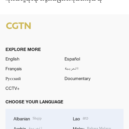
EXPLORE MORE
English
Español
Français
العربية
Русский
Documentary
CCTV+
CHOOSE YOUR LANGUAGE
Shqip
ລາວ
Albanian
Lao
العربية
Bahasa Melayu
Arabic
Malay