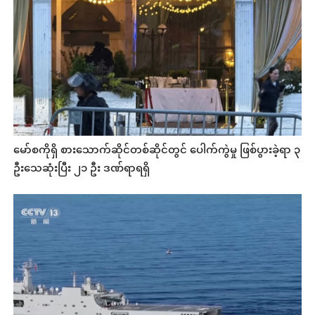
မော်စကိုရှိ စားသောက်ဆိုင်တစ်ဆိုင်တွင် ပေါက်ကွဲမှု ဖြစ်ပွားခဲ့ရာ ၃
ဦးသေဆုံးပြီး ၂၁ ဦး ဒဏ်ရာရရှိ