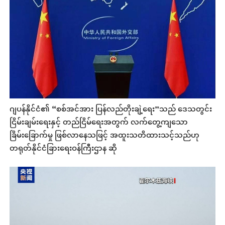
ဂျပန်နိုင်ငံ၏ “စစ်အင်အား ပြန်လည်တိုးချဲ့ရေး”သည် ဒေသတွင်း
ငြိမ်းချမ်းရေးနှင့် တည်ငြိမ်ရေးအတွက် လက်တွေ့ကျသော
ခြိမ်းခြောက်မှု ဖြစ်လာနေသဖြင့် အထူးသတိထားသင့်သည်ဟု
တရုတ်နိုင်ငံခြားရေးဝန်ကြီးဌာန ဆို