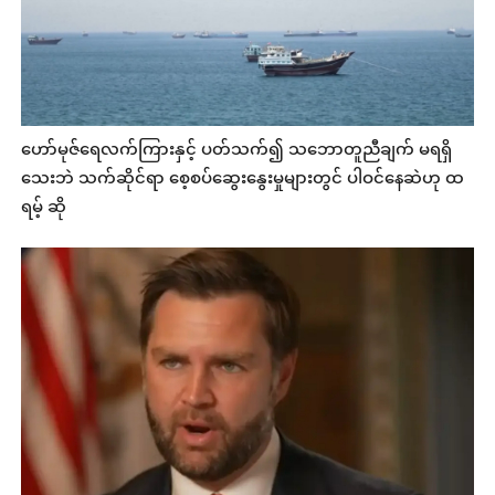
ဟော်မုဇ်ရေလက်ကြားနှင့် ပတ်သက်၍ သဘောတူညီချက် မရရှိ
သေးဘဲ သက်ဆိုင်ရာ စေ့စပ်ဆွေးနွေးမှုများတွင် ပါဝင်နေဆဲဟု ထ
ရမ့် ဆို