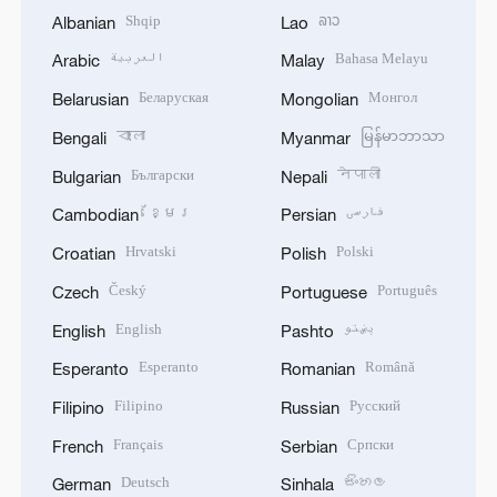
Shqip
ລາວ
Albanian
Lao
العربية
Bahasa Melayu
Arabic
Malay
Беларуская
Монгол
Belarusian
Mongolian
বাংলা
မြန်မာဘာသာ
Bengali
Myanmar
Български
नेपाली
Bulgarian
Nepali
ខ្មែរ
فارسی
Cambodian
Persian
Hrvatski
Polski
Croatian
Polish
Český
Português
Czech
Portuguese
English
پښتو
English
Pashto
Esperanto
Română
Esperanto
Romanian
Filipino
Русский
Filipino
Russian
Français
Српски
French
Serbian
Deutsch
සිංහල
German
Sinhala