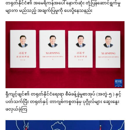
တရုတ်နိုင်ငံ၏ အမေရိကန်အပေါ် နောက်ဆုံး တုံ့ပြန်ဆောင်ရွက်မှု
များက မည်သည့် အချက်ပြမှုကို ပေးပို့နေသနည်း
ရှီကျင့်ဖျင်၏ တရုတ်နိုင်ငံရေးရာ စီမံခန့်ခွဲမှုစာအုပ် (အတွဲ-၅ ) နှင့်
ပတ်သက်ပြီး တရုတ်နှင့် တာဂျစ်ကစ္စတန်မှ ပုဂ္ဂိုလ်များ ဆွေးနွေး
ဖလှယ်ခဲ့ကြ