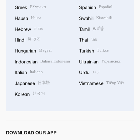
Ελληνικά
Español
Greek
Spanish
Hausa
Kiswahili
Hausa
Swahili
עברית
தமிழ்
Hebrew
Tamil
हिन्दी
ไทย
Hindi
Thai
Magyar
Türkçe
Hungarian
Turkish
Bahasa Indonesia
Українська
Indonesian
Ukrainian
Italiano
اردو
Italian
Urdu
日本語
Tiếng Việt
Japanese
Vietnamese
한국어
Korean
DOWNLOAD OUR APP