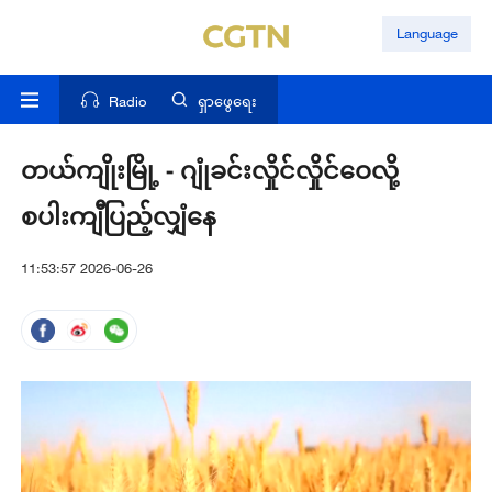
Language
Radio
ရှာဖွေရေး
တယ်ကျိုးမြို့ - ဂျုံခင်းလှိုင်လှိုင်ဝေလို့
စပါးကျီပြည့်လျှံနေ
11:53:57 2026-06-26