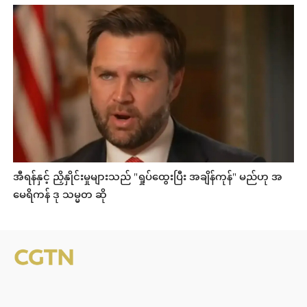
အီရန်နှင့် ညှိနှိုင်းမှုများသည် "ရှုပ်ထွေးပြီး အချိန်ကုန်" မည်ဟု အ
မေရိကန် ဒု သမ္မတ ဆို