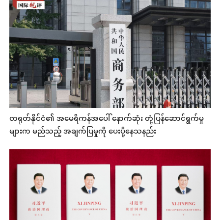
တရုတ်နိုင်ငံ၏ အမေရိကန်အပေါ် နောက်ဆုံး တုံ့ပြန်ဆောင်ရွက်မှု
များက မည်သည့် အချက်ပြမှုကို ပေးပို့နေသနည်း