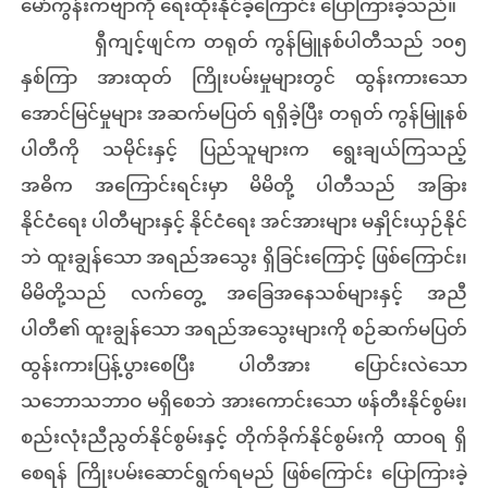
မော်ကွန်းကဗျာကို ရေးထိုးနိုင်ခဲ့ကြောင်း ပြောကြားခဲ့သည်။
ရှီကျင့်ဖျင်က တရုတ် ကွန်မြူနစ်ပါတီသည် ၁၀၅
နှစ်ကြာ အားထုတ် ကြိုးပမ်းမှုများတွင် ထွန်းကားသော
အောင်မြင်မှုများ အဆက်မပြတ် ရရှိခဲ့ပြီး တရုတ် ကွန်မြူနစ်
ပါတီကို သမိုင်းနှင့် ပြည်သူများက ရွေးချယ်ကြသည့်
အဓိက အကြောင်းရင်းမှာ မိမိတို့ ပါတီသည် အခြား
နိုင်ငံရေး ပါတီများနှင့် နိုင်ငံရေး အင်အားများ မနှိုင်းယှဉ်နိုင်
ဘဲ ထူးချွန်သော အရည်အသွေး ရှိခြင်းကြောင့် ဖြစ်ကြောင်း၊
မိမိတို့သည် လက်တွေ့ အခြေအနေသစ်များနှင့် အညီ
ပါတီ၏ ထူးချွန်သော အရည်အသွေးများကို စဉ်ဆက်မပြတ်
ထွန်းကားပြန့်ပွားစေပြီး ပါတီအား ပြောင်းလဲသော
သဘောသဘာဝ မရှိစေဘဲ အားကောင်းသော ဖန်တီးနိုင်စွမ်း၊
စည်းလုံးညီညွတ်နိုင်စွမ်းနှင့် တိုက်ခိုက်နိုင်စွမ်းကို ထာဝရ ရှိ
စေရန် ကြိုးပမ်းဆောင်ရွက်ရမည် ဖြစ်ကြောင်း ပြောကြားခဲ့