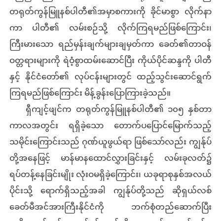
တရုတ်ကွန်မြူနစ်ပါတီ၏အမှာစကားကို ခိုင်မာစွာ လိုက်နာ
ကာ ပါတီ၏ လမ်းစဉ်သို့ လိုက်ကြရမည်ဖြစ်ကြောင်း၊
ကြီးမားသော ရည်မှန်းချက်များချမှတ်ကာ ခေတ်၏တာဝန်
ဝတ္တရားများကို ရဲဝံ့စွာထမ်းဆောင်ပြီး ကိုယ်ပိုင်ဆန္ဒကို ပါတီ
နှင့် နိုင်ငံတော်၏ လုပ်ငန်းများတွင် ထည့်သွင်းဆောင်ရွက်
ကြရမည်ဖြစ်ကြောင်း မိန့်ခွန်းပြောကြားခဲ့သည်။
ရှီကျင့်ဖျင်က တရုတ်ကွန်မြူနစ်ပါတီ၏ ၁၀၅ နှစ်တာ
ကာလအတွင်း ရရှိခဲ့သော တောက်ပပြောင်မြောက်သည့်
သမိုင်းကြောင်းသည် ဂုဏ်ယူဖွယ်ရာ ဖြစ်သော်လည်း ကျွန်ုပ်
တို့အနေဖြင့် မာန်မာနထောင်လွှားခြင်းနှင့် လမ်းခုလတ်၌
ရပ်တန့်နေခြင်းမျိုး လုံးဝမရှိခဲ့ကြောင်း၊ ယခုရာစုနှစ်အလယ်
ပိုင်းသို့ ရောက်ရှိသည့်အခါ ကျွန်ုပ်တို့သည် ဆိုရှယ်လစ်
ခေတ်မီအင်အားကြီးနိုင်ငံကို ဘက်စုံတည်ဆောက်ပြီး