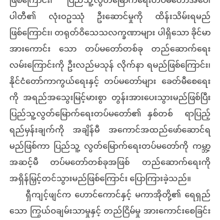
ဖြစ်ကြောင်း၊ ပြည်သူ့လွတ်မြောက်ရေးတပ်မတော်အပေါ်
ပါတီ၏ လုံးဝဥဿုံ ဦးဆောင်မှုကို ထိန်းသိမ်းရမည်
ဖြစ်ကြောင်း၊ တရုတ်ဝိသေသလက္ခဏာများ ပါရှိသော ခိုင်မာ
အားကောင်း သော တပ်မတော်တစ်ခု တည်ဆောက်ရေး
လမ်းကြောင်းကို ဦးလည်မသုန် လိုက်နာ ရမည်ဖြစ်ကြောင်း၊
နိုင်ငံတော်ကာကွယ်ရေးနှင့် တပ်မ‌တော်များ ခေတ်မီစေရေး
ကို အရည်အသွေးမြင့်မားစွာ တွန်းအားပေးသွားမည်ဖြစ်ပြီး
ပြည်သူ့လွတ်မြောက်ရေးတပ်မတော်၏ နှစ်တစ် ရာပြည့်
ရည်မှန်းချက်ကို အချိန်မီ အကောင်အထည်ဖော်ဆောင်ရ
မည်ဖြစ်ကာ ပြည်သူ့ လွတ်မြောက်ရေးတပ်မတော်ကို ကမ္ဘာ့
အဆင့်မီ တပ်မတော်တစ်ခုအဖြစ် တည်ဆောက်ရေးကို
အရှိန်မြှင့်တင်သွားမည်ဖြစ်ကြောင်း ပြောကြားခဲ့သည်။
ရှီကျင့်ဖျင်က ဟောင်ကောင်နှင့် မကာအိုတို့၏ ရေရှည်
သော ကြွယ်ဝချမ်းသာမှုနှင့် တည်ငြိမ်မှု အားကောင်းစေခြင်း