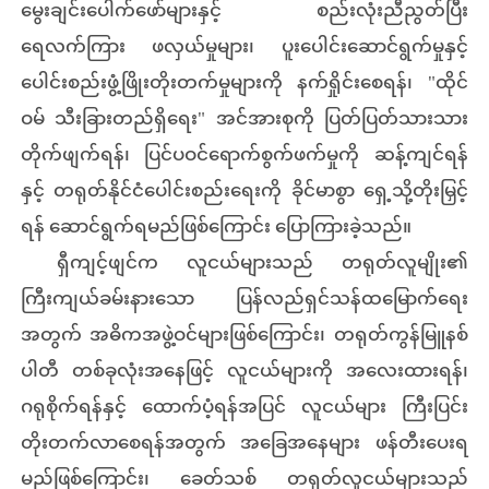
မွေးချင်းပေါက်ဖော်များနှင့် စည်းလုံးညီညွတ်ပြီး
ရေလက်ကြား ဖလှယ်မှုများ၊ ပူးပေါင်းဆောင်ရွက်မှုနှင့်
ပေါင်းစည်းဖွံ့ဖြိုးတိုးတက်မှုများကို နက်ရှိုင်းစေရန်၊ "ထိုင်
ဝမ် သီးခြားတည်ရှိရေး" အင်အားစုကို ပြတ်ပြတ်သားသား
တိုက်ဖျက်ရန်၊ ပြင်ပဝင်ရောက်စွက်ဖက်မှုကို ဆန့်ကျင်ရန်
နှင့် တရုတ်နိုင်ငံပေါင်းစည်းရေးကို ခိုင်မာစွာ ရှေ့သို့တိုးမြှင့်
ရန် ဆောင်ရွက်ရမည်ဖြစ်ကြောင်း ပြောကြားခဲ့သည်။
ရှီကျင့်ဖျင်က လူငယ်များသည် တရုတ်လူမျိုး၏
ကြီးကျယ်ခမ်းနားသော ပြန်လည်ရှင်သန်ထမြောက်ရေး
အတွက် အဓိကအဖွဲ့ဝင်များဖြစ်ကြောင်း၊ တရုတ်ကွန်မြူနစ်
ပါတီ တစ်ခုလုံးအနေဖြင့် လူငယ်များကို အလေးထားရန်၊
ဂရုစိုက်ရန်နှင့် ထောက်ပံ့ရန်အပြင် လူငယ်များ ကြီးပြင်း
တိုးတက်လာစေရန်အတွက် အခြေအနေများ ဖန်တီးပေးရ
မည်ဖြစ်ကြောင်း၊ ခေတ်သစ် တရုတ်လူငယ်များသည်