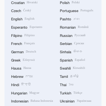
Hrvatski
Polski
Croatian
Polish
Český
Português
Czech
Portuguese
English
پښتو
English
Pashto
Esperanto
Română
Esperanto
Romanian
Filipino
Русский
Filipino
Russian
Français
Српски
French
Serbian
Deutsch
සිංහල
German
Sinhala
Ελληνικά
Español
Greek
Spanish
Hausa
Kiswahili
Hausa
Swahili
עברית
தமிழ்
Hebrew
Tamil
हिन्दी
ไทย
Hindi
Thai
Magyar
Türkçe
Hungarian
Turkish
Bahasa Indonesia
Українська
Indonesian
Ukrainian