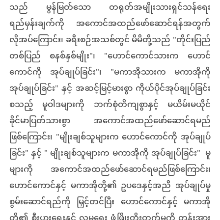
သည် မွန်မြတ်သော တရုတ်အမျိုးသားရှင်သန်ရေး
ရည်မှန်းချက်ကို အကောင်အထည်ဖော်ဆောင်ရန်အတွက်
လိုအပ်ကြောင်း၊ ခရီးစဉ်အသစ်တွင် မိမိတို့သည် "တိုင်းပြည်
တစ်ပြည် စနစ်နှစ်မျိုး"၊ "ဟောင်ကောင်သားက ဟောင်
ကောင်ကို အုပ်ချုပ်ခြင်း"၊ "မကာအိုသားက မကာအိုကို
အုပ်ချုပ်ခြင်း" နှင့် အဆင့်မြင့်မားစွာ ကိုယ်ပိုင်အုပ်ချုပ်ခြင်း
စသည့် မူဝါဒများကို ဘက်စုံတိကျစွာနှင့် မယိမ်းမယိုင်
ခိုင်မာပြတ်သားစွာ အကောင်အထည်ဖော်ဆောင်ရမည်
ဖြစ်ကြောင်း၊ "မျိုးချစ်သူများက ဟောင်ကောင်ကို အုပ်ချုပ်
ခြင်း" နှင့် " မျိုးချစ်သူများက မကာအိုကို အုပ်ချုပ်ခြင်း" မူ
များကို အကောင်အထည်ဖော်ဆောင်ရမည်ဖြစ်ကြောင်း၊
ဟောင်ကောင်နှင့် မကာအိုတို့၏ ဥပဒေနှင့်အညီ အုပ်ချုပ်မှု
စွမ်းဆောင်ရည်ကို မြှင့်တင်ပြီး ဟောင်ကောင်နှင့် မကာအို
တို့၏ စီးပွားရေးနှင့် လူမှုရေး ဖွံ့ဖြိုးတိုးတက်မှုကို တွန်းအား