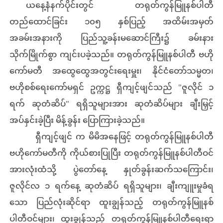
ယနေ့နံနက်ပိုင်းတွင် တရုတ်ကွန်မြူနစ်ပါတီ
တည်ထောင်ခြင်း ၁၀၅ နှစ်ပြည့် အထိမ်းအမှတ်
အခမ်းအနားကို ပြည်သူ့ခန်းမဆောင်ကြီး၌ ခမ်းနား
သိုက်မြိုက်စွာ ကျင်းပခဲ့သည်။ တရုတ်ကွန်မြူနစ်ပါတီ ဗဟို
ကော်မတီ အထွေထွေအတွင်းရေးမှူး၊ နိုင်ငံတော်သမ္မတ၊
ဗဟိုစစ်ရေးကော်မရှင် ဥက္ကဋ္ဌ ရှီကျင့်ဖျင်သည် "ဇူလိုင် ၁
ရက် ဆုတံဆိပ်" ရရှိသူများအား ဆုတံဆိပ်များ ချီးမြှင့်
အပ်နှင်းခဲ့ပြီး မိန့်ခွန်း ပြောကြားခဲ့သည်။
ရှီကျင့်ဖျင် က မိမိအနေဖြင့် တရုတ်ကွန်မြူနစ်ပါတီ
ဗဟိုကော်မတီကို ကိုယ်စားပြုပြီး တရုတ်ကွန်မြူနစ်ပါတီဝင်
အားလုံးထံသို့ ပွဲတော်နေ့ နှုတ်ခွန်းဆက်သကြောင်း၊
ဇူလိုင်လ ၁ ရက်နေ့ ဆုတံဆိပ် ရရှိသူများ၊ ချီးကျူးမှုခံရ
သော ပြည်လုံးဆိုင်ရာ ထူးချွန်သည့် တရုတ်ကွန်မြူနစ်
ပါတီဝင်များ၊ ထူးချွန်သည့် တရုတ်ကွန်မြူနစ်ပါတီရေးရာ