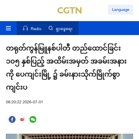
Language
Radio
ရှာဖွေရေး
တရုတ်ကွန်မြူနစ်ပါတီ တည်ထောင်ခြင်း
၁၀၅ နှစ်ပြည့် အထိမ်းအမှတ် အခမ်းအနား
ကို ပေကျင်းမြို့ ၌ ခမ်းနားသိုက်မြိုက်စွာ
ကျင်းပ
08:20:22 2026-07-01