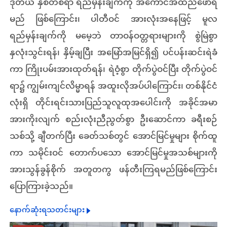
ဒုတိယ နှစ်တစ်ရာ ရည်မှန်းချက်ကို အကောင်အထည်ဖော်ရ
မည် ဖြစ်ကြောင်း၊ ပါတီဝင် အားလုံးအနေဖြင့် မူလ
ရည်မှန်းချက်ကို မမေ့ဘဲ တာဝန်ဝတ္တရားများကို စွဲမြဲစွာ
နှလုံးသွင်းရန်၊ နှိမ့်ချပြီး အမြော်အမြင်ရှိ၍ ပင်ပန်းဆင်းရဲခံ
ကာ ကြိုးပမ်းအားထုတ်ရန်၊ ရဲဝံ့စွာ တိုက်ပွဲဝင်ပြီး တိုက်ပွဲဝင်
ရာ၌ ကျွမ်းကျင်လိမ္မာရန် အထူးလိုအပ်ပါကြောင်း၊ တစ်နိုင်ငံ
လုံးရှိ တိုင်းရင်းသားပြည်သူလူထုအပေါင်းကို အခိုင်အမာ
အားကိုးလျက် စည်းလုံးညီညွတ်စွာ ဦးဆောင်ကာ ခရီးစဉ်
သစ်သို့ ချီတက်ပြီး ခေတ်သစ်တွင် အောင်မြင်မှုများ စိုက်ထူ
ကာ သမိုင်းဝင် တောက်ပသော အောင်မြင်မှုအသစ်များကို
အားသွန်ခွန်စိုက် အတူတကွ ဖန်တီးကြရမည်ဖြစ်ကြောင်း
ပြောကြားခဲ့သည်။
နောက်ဆုံးရသတင်းများ