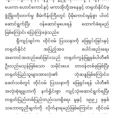
ပေးကာ ဟောင်ကောင်နှင့် မကာအိုတို့အနေနှင့် တရုတ်နိုင်ငံမှ
ဖွံ့ဖြိုးတိုးတက်မှု စီမံကိန်းကြီးတွင် ပိုမိုကောင်းမွန်စွာ ပါဝင်
ဆောင်ရွက်ပြီး ဝန်ဆောင်မှုပေးရန် ထောက်ခံရမည်
ဖြစ်ကြောင်း ပြောကြားခဲ့သည်။
ရှီကျင့်ဖျင်က ထိုင်ဝမ် ပြဿနာကို ဖြေရှင်းခြင်းနှင့်
တရုတ်နိုင်ငံ အပြည့်အဝ ပေါင်းစည်းရေး
အကောင်အထည်ဖော်ခြင်းသည် တရုတ်ကွန်မြူနစ်ပါတီ၏
ဦးလည်မသုန်ဖြစ်သော သမိုင်းပေး တာဝန်တစ်ခုဖြစ်ပြီး
တရုတ်ပြည်သူများအားလုံး၏ ဘုံဆန္ဒဖြစ်ကြောင်း၊
ခေတ်သစ်တွင် ထိုင်ဝမ် ပြဿနာကို ဖြေရှင်းရန် ပါတီ၏
အလုံးစုံဗျူဟာကို နက်ရှိုင်းစွာ ကျင့်သုံးဆောင်ရွက်ရပြီး
တရုတ်ပြည်တစ်ပြည်တည်းသာရှိရေး မူနှင့် ၁၉၉၂ ခုနှစ်
သဘောတူညီချက်ကို လိုက်နာရမည်ဖြစ်ကြောင်း၊ ထိုင်ဝမ်