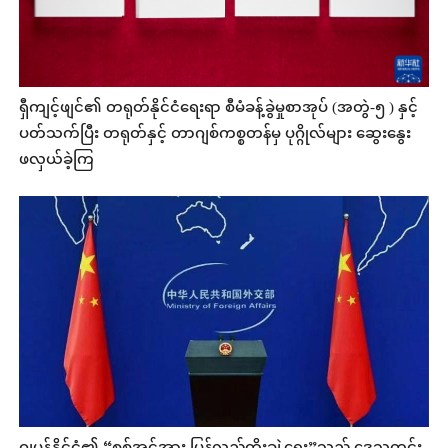
ရှီကျင့်ဖျင်၏ တရုတ်နိုင်ငံရေးရာ စီမံခန့်ခွဲမှုစာအုပ် (အတွဲ-၅ ) နှင့်
ပတ်သက်ပြီး တရုတ်နှင့် တာဂျစ်ကစ္စတန်မှ ပုဂ္ဂိုလ်များ ဆွေးနွေး
ဖလှယ်ခဲ့ကြ