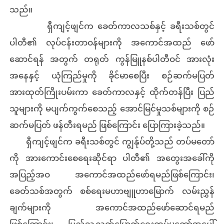
သည်။
ရှီကျင့်ဖျင်က ခေတ်ကာလသစ်နှင့် ခရီးသစ်တွင်
ပါတီ၏ လုပ်ငန်းတာဝန်များကို အကောင်အထည် ဖော်
ဆောင်ရန် အတွက် တရုတ် ကွန်မြူနစ်ပါတီဝင် အားလုံး
အနေနှင့် ယုံကြည်မှုကို ခိုင်မာစေပြီး စဉ်ဆက်မပြတ်
အားထုတ်ကြိုးပမ်းကာ ခေတ်ကာလနှင့် ထိုက်တန်ပြီး ပြည်
သူများကို မပျက်ကွက်စေသည့် အောင်မြင်မှုသစ်များကို စဉ်
ဆက်မပြတ် ဖန်တီးရမည် ဖြစ်ကြောင်း ပြောကြားခဲ့သည်။
ရှီကျင့်ဖျင်က ခရီးသစ်တွင် ကျွန်ုပ်တို့သည် တပ်မ‌တော်
ကို အားကောင်းစေရေးဆိုင်ရာ ပါတီ၏ အတွေးအခေါ်ကို
အပြည့်အဝ အကောင်အထည်ဖော်ရမည်ဖြစ်ကြောင်း၊
ခေတ်သစ်အတွက် စစ်ရေးမဟာဗျူဟာမြောက် လမ်းညွှန်
ချက်များကို အကောင်အထည်ဖော်ဆောင်ရမည်