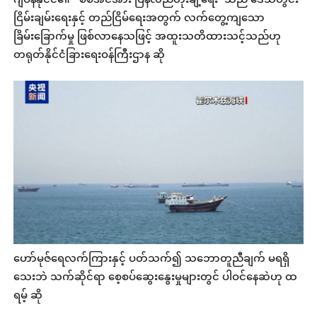
ဂျပန်နိုင်ငံ၏ “စစ်အင်အား ပြန်လည်တိုးချဲ့ရေး”သည် ဒေသတွင်း
ငြိမ်းချမ်းရေးနှင့် တည်ငြိမ်ရေးအတွက် လက်တွေ့ကျသော
ခြိမ်းခြောက်မှု ဖြစ်လာနေသဖြင့် အထူးသတိထားသင့်သည်ဟု
တရုတ်နိုင်ငံခြားရေးဝန်ကြီးဌာန ဆို
ဟော်မုဇ်ရေလက်ကြားနှင့် ပတ်သက်၍ သဘောတူညီချက် မရရှိ
သေးဘဲ သက်ဆိုင်ရာ စေ့စပ်ဆွေးနွေးမှုများတွင် ပါဝင်နေဆဲဟု ထ
ရမ့် ဆို