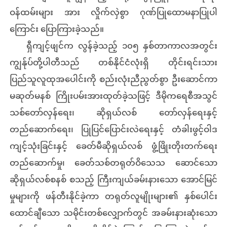
ဝန်ထမ်းများ အား လှိုက်လှဲစွာ ဂုဏ်ပြုထောမနာပြုပါ
ကြောင်း ပြောကြားခဲ့သည်။
ရှီကျင့်ဖျင်က လွန်ခဲ့သည့် ၁၀၅ နှစ်တာကာလအတွင်း
ကျွန်ုပ်တို့ပါတီသည် တစ်နိုင်ငံလုံးရှိ တိုင်းရင်းသား
ပြည်သူလူထုအပေါင်းကို စည်းလုံးညီညွတ်စွာ ဦးဆောင်ကာ
မဆုတ်မနစ် ကြိုးပမ်းအားထုတ်ခဲ့သဖြင့် ဒီမိုကရေစီအသွင်
သစ်တော်လှန်ရေး၊ ဆိုရှယ်လစ် တော်လှန်ရေးနှင့်
တည်ဆောက်ရေး၊ ပြုပြင်ပြောင်းလဲရေးနှင့် တံခါးဖွင့်ဝါဒ
ကျင့်သုံးခြင်းနှင့် ခေတ်မီဆိုရှယ်လစ် ဖွံ့ဖြိုးတိုးတက်ရေး
တည်ဆောက်မှု၊ ခေတ်သစ်တရုတ်ဝိသေသ ဆောင်သော
ဆိုရှယ်လစ်စနစ် စသည့် ကြီးကျယ်ခမ်းနားသော အောင်မြင်
မှုများကို ဖန်တီးနိုင်ခဲ့ကာ တရုတ်လူမျိုးများ၏ နှစ်ပေါင်း
ထောင်ချီသော သမိုင်းတစ်လျှောက်တွင် အခမ်းနားဆုံးသော