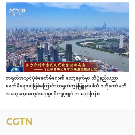
တရုတ်အသွင်ပုံစံခေတ်မီရေး၏ သော့ချက်မှာ သိပ္ပံနည်းပညာ
ခေတ်မီရေးပင်ဖြစ်ကြောင်း တရုတ်ကွန်မြူနစ်ပါတီ ဗဟိုကော်မတီ
အထွေထွေအတွင်းရေးမှူး ရှီကျင့်ဖျင် က ပြောကြား