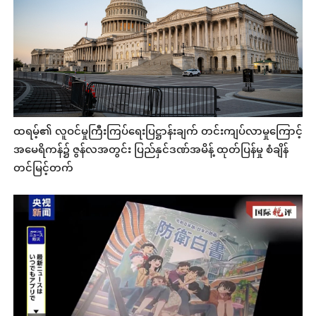
ထရမ့်၏ လူဝင်မှုကြီးကြပ်ရေးပြဋ္ဌာန်းချက် တင်းကျပ်လာမှုကြောင့်
အမေရိကန်၌ ဇွန်လအတွင်း ပြည်နှင်ဒဏ်အမိန့် ထုတ်ပြန်မှု စံချိန်
တင်မြင့်တက်