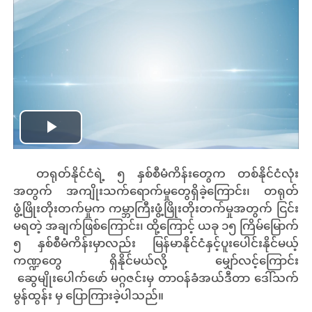
Play
တရုတ်နိုင်ငံရဲ့ ၅ နှစ်စီမံကိန်းတွေက တစ်နိုင်ငံလုံး
Video
အတွက် အကျိုးသက်ရောက်မှုတွေရှိခဲ့ကြောင်း၊ တရုတ်
ဖွံ့ဖြိုးတိုးတက်မှုက ကမ္ဘာကြီးဖွံ့ဖြိုးတိုးတက်မှုအတွက် ငြင်း
မရတဲ့ အချက်ဖြစ်ကြောင်း၊ ထို့ကြောင့် ယခု ၁၅ ကြိမ်မြောက်
၅ နှစ်စီမံကိန်းမှာလည်း မြန်မာနိုင်ငံနှင့်ပူးပေါင်းနိုင်မယ့်
ကဏ္ဍတွေ ရှိနိုင်မယ်လို့ မျှော်လင့်ကြောင်း
ဆွေမျိုးပေါက်ဖော် မဂ္ဂဇင်းမှ တာဝန်ခံအယ်ဒီတာ ဒေါ်သက်
မွန်ထွန်း မှ ပြောကြားခဲ့ပါသည်။