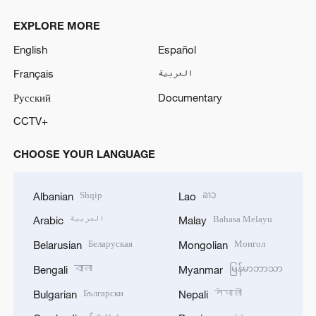
EXPLORE MORE
English
Español
Français
العربية
Русский
Documentary
CCTV+
CHOOSE YOUR LANGUAGE
Shqip
ລາວ
Albanian
Lao
العربية
Bahasa Melayu
Arabic
Malay
Беларуская
Монгол
Belarusian
Mongolian
বাংলা
မြန်မာဘာသာ
Bengali
Myanmar
Български
नेपाली
Bulgarian
Nepali