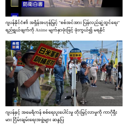
ဂျပန်နိုင်ငံ၏ အရှိန်အဟုန်မြှင့် "စစ်အင်အား ပြန်လည်ချဲ့ထွင်ရေး"
ရည်ရွယ်ချက်ကို Anime မျက်နှာဖုံးဖြင့် ဖုံးကွယ်၍ မရနိုင်
ဂျပန်နှင့် အမေရိကန် စစ်ရေးပူးပေါင်းမှု တိုးမြှင့်လာမှုကို ကာဂိုရှီး
မား ငြိမ်းချမ်းရေးအဖွဲ့များ ဆန္ဒပြ