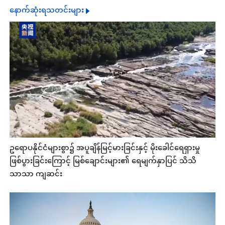
နောက်ဆုံးရသတင်းများ
ဥရောပနိုင်ငံများစွာ၌ အပူချိန်မြင့်မားခြင်းနှင့် မိုးခေါင်ရေရှားမှု
ဖြစ်ပွားခြင်းကြောင့် မြစ်ချောင်းများ၏ ရေမျက်နှာပြင် သိသိ
သာသာ ကျဆင်း