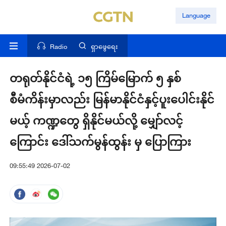
Language
Radio
ရှာဖွေရေး
တရုတ်နိုင်ငံရဲ့ ၁၅ ကြိမ်မြောက် ၅ နှစ်
စီမံကိန်းမှာလည်း မြန်မာနိုင်ငံနှင့်ပူးပေါင်းနိုင်
မယ့် ကဏ္ဍတွေ ရှိနိုင်မယ်လို့ မျှော်လင့်
ကြောင်း ဒေါ်သက်မွန်ထွန်း မှ ပြောကြား
09:55:49 2026-07-02