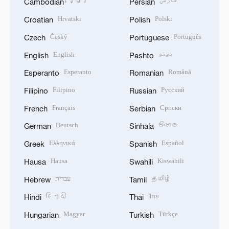
ខ្មែរ
فارسی
Cambodian
Persian
Hrvatski
Polski
Croatian
Polish
Český
Português
Czech
Portuguese
English
پښتو
English
Pashto
Esperanto
Română
Esperanto
Romanian
Filipino
Русский
Filipino
Russian
Français
Српски
French
Serbian
Deutsch
සිංහල
German
Sinhala
Ελληνικά
Español
Greek
Spanish
Hausa
Kiswahili
Hausa
Swahili
עברית
தமிழ்
Hebrew
Tamil
हिन्दी
ไทย
Hindi
Thai
Magyar
Türkçe
Hungarian
Turkish