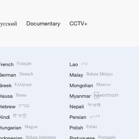
Русский
Documentary
CCTV+
French
Français
Lao
ລາວ
German
Deutsch
Malay
Bahasa Melayu
Greek
Ελληνικά
Mongolian
Монгол
Hausa
Hausa
Myanmar
မြန်မာဘာသာ
Hebrew
עברית
Nepali
नेपाली
Hindi
हिन्दी
Persian
فارسی
Hungarian
Magyar
Polish
Polski
Indonesian
Bahasa Indonesia
Portuguese
Português