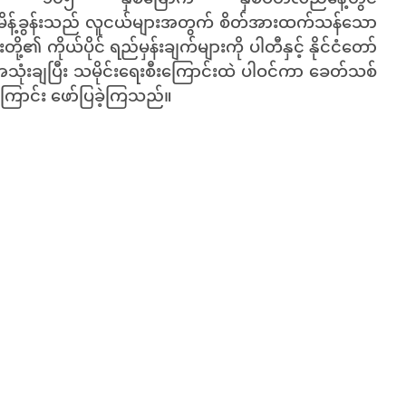
း မိန့်ခွန်းသည် လူငယ်များအတွက် စိတ်အားထက်သန်သော
တို့၏ ကိုယ်ပိုင် ရည်မှန်းချက်များကို ပါတီနှင့် နိုင်ငံတော်
ိရရ အသုံးချပြီး သမိုင်းရေးစီးကြောင်းထဲ ပါဝင်ကာ ခေတ်သစ်
ကြောင်း ဖော်ပြခဲ့ကြသည်။