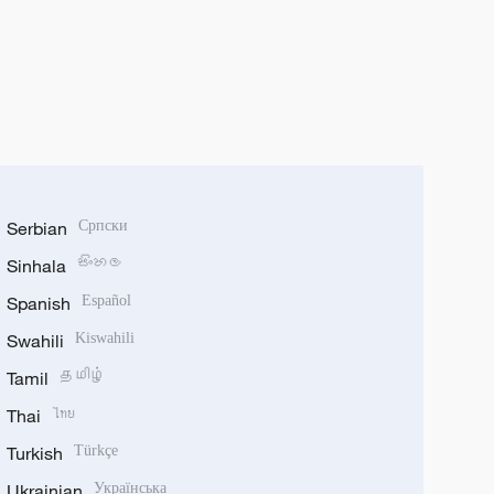
Serbian
Српски
Sinhala
සිංහල
Spanish
Español
Swahili
Kiswahili
Tamil
தமிழ்
Thai
ไทย
Turkish
Türkçe
Ukrainian
Українська