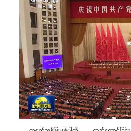
တရုတ်ကွန်မြူနစ်ပါတီ တည်ထောင်ခြ