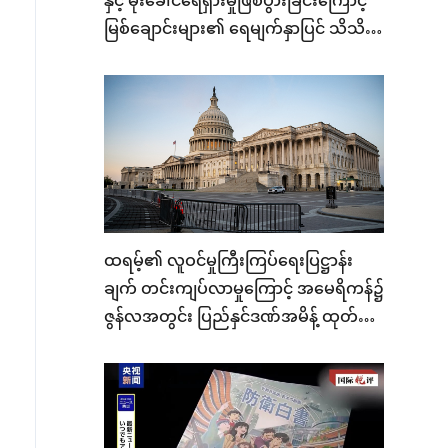
နှင့် မိုးခေါင်ရေရှားမှုဖြစ်ပွားခြင်းကြောင့်
မြစ်ချောင်းများ၏ ရေမျက်နှာပြင် သိသိ
သာသာ ကျဆင်း
ထရမ့်၏ လူဝင်မှုကြီးကြပ်ရေးပြဋ္ဌာန်း
ချက် တင်းကျပ်လာမှုကြောင့် အမေရိကန်၌
ဇွန်လအတွင်း ပြည်နှင်ဒဏ်အမိန့် ထုတ်ပြန်
မှု စံချိန်တင်မြင့်တက်