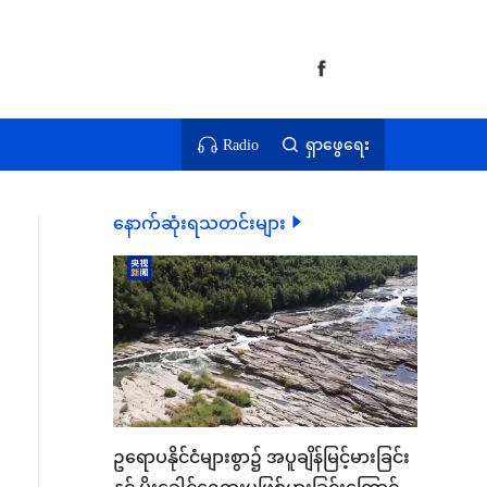
Radio
ရှာဖွေရေး
နောက်ဆုံးရသတင်းများ
ဥရောပနိုင်ငံများစွာ၌ အပူချိန်မြင့်မားခြင်း