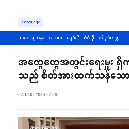
Language
ပင်မစာမျက်နှာ
သတင်း
ရေဒီယို
ဗီဒီယို
ရုပ်ရှင်ကဏ္ဍ
အထွေထွေအတွင်းရေးမှူး ရှီကျ
သည် စိတ်အားထက်သန်သော တုံ့ပ
07:12:08 2026-07-08