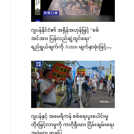
ဂျပန်နိုင်ငံ၏ အရှိန်အဟုန်မြှင့် "စစ်
အင်အား ပြန်လည်ချဲ့ထွင်ရေး"
ရည်ရွယ်ချက်ကို Anime မျက်နှာဖုံးဖြင့်
ဖုံးကွယ်၍ မရနိုင်
ဂျပန်နှင့် အမေရိကန် စစ်ရေးပူးပေါင်းမှု
တိုးမြှင့်လာမှုကို ကာဂိုရှီးမား ငြိမ်းချမ်းရေး
အဖွဲ့များ ဆန္ဒပြ