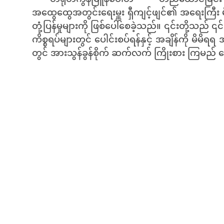
အထွေထွေအတွင်းရေးမှူး ရှီကျင့်ဖျင်၏ အရေးကြီ
တုံ့ပြန်မှုများကို ဖြစ်ပေါ်စေခဲ့သည်။ ၎င်းတို့သည် ၎င်း
ကိစ္စရပ်များတွင် ပေါင်းစပ်ရန်နှင့် အချိန်ကို မိမ
တွင် အားသွန်ခွန်စိုက် ဆက်လက် ကြိုးစား ကြမည် 