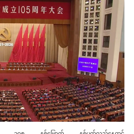
င်း ၁၀၅ နှစ်မြောက် နှစ်ပတ်လည်နေ့တွင်