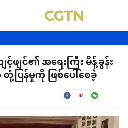
င့်ဖျင်၏ အရေးကြီး မိန့်ခွန်း
ြန်မှုကို ဖြစ်ပေါ်စေခဲ့