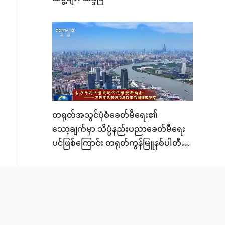
တရုတ်အသွင်ပုံစံခေတ်မီရေး၏
သော့ချက်မှာ သိပ္ပံနည်းပညာခေတ်မီရေး
ပင်ဖြစ်ကြောင်း တရုတ်ကွန်မြူနစ်ပါတီ
ဗဟိုကော်မတီ အထွေထွေအတွင်းရေးမှူး ရှီ
ကျင့်ဖျင် က ပြောကြား