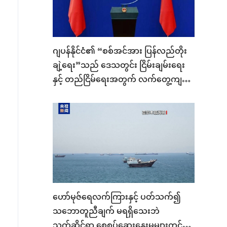
ဂျပန်နိုင်ငံ၏ “စစ်အင်အား ပြန်လည်တိုး
ချဲ့ရေး”သည် ဒေသတွင်း ငြိမ်းချမ်းရေး
နှင့် တည်ငြိမ်ရေးအတွက် လက်တွေ့ကျ
သော ခြိမ်းခြောက်မှု ဖြစ်လာနေသဖြင့်
အထူးသတိထားသင့်သည်ဟု တရုတ်
နိုင်ငံခြားရေးဝန်ကြီးဌာန ဆို
ဟော်မုဇ်ရေလက်ကြားနှင့် ပတ်သက်၍
သဘောတူညီချက် မရရှိသေးဘဲ
သက်ဆိုင်ရာ စေ့စပ်ဆွေးနွေးမှုများတွင်