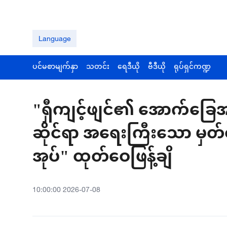
Language
ပင်မစာမျက်နှာ
သတင်း
ရေဒီယို
ဗီဒီယို
ရုပ်ရှင်ကဏ္ဍ
"ရှီကျင့်ဖျင်၏ အောက်ခြေအ
ဆိုင်ရာ အရေးကြီးသော မှတ
အုပ်" ထုတ်ဝေဖြန့်ချိ
10:00:00 2026-07-08