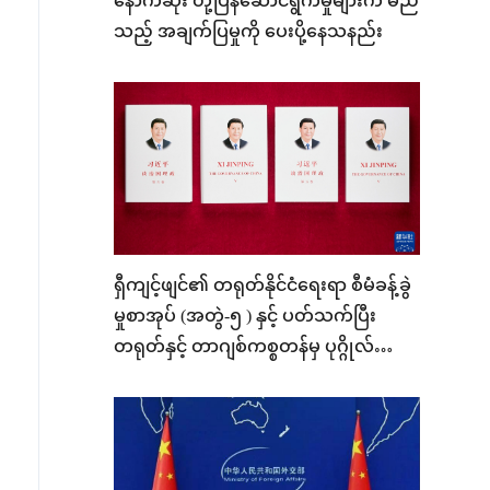
နောက်ဆုံး တုံ့ပြန်ဆောင်ရွက်မှုများက မည်
သည့် အချက်ပြမှုကို ပေးပို့နေသနည်း
ရှီကျင့်ဖျင်၏ တရုတ်နိုင်ငံရေးရာ စီမံခန့်ခွဲ
မှုစာအုပ် (အတွဲ-၅ ) နှင့် ပတ်သက်ပြီး
တရုတ်နှင့် တာဂျစ်ကစ္စတန်မှ ပုဂ္ဂိုလ်များ
ဆွေးနွေးဖလှယ်ခဲ့ကြ