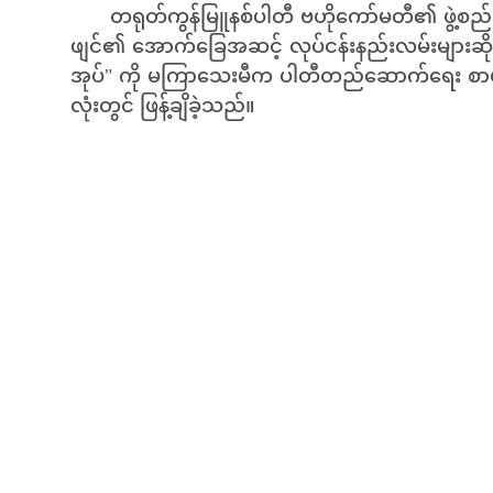
တရုတ်ကွန်မြူနစ်ပါတီ ဗဟိုကော်မတီ၏ ဖွဲ့စည်
ဖျင်၏ အောက်ခြေအဆင့် လုပ်ငန်းနည်းလမ်းများဆ
အုပ်" ကို မကြာသေးမီက ပါတီတည်ဆောက်ရေး စာဖတ်ပ
လုံးတွင် ဖြန့်ချိခဲ့သည်။