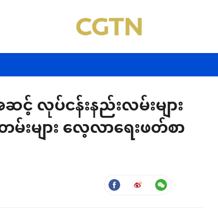
ဆင့် လုပ်ငန်းနည်းလမ်းများ
်တမ်းများ လေ့လာရေးဖတ်စာ