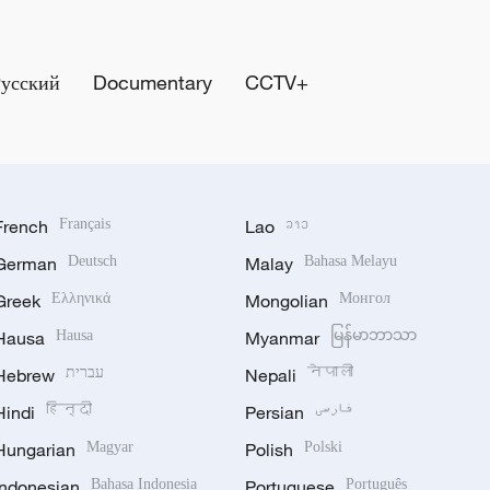
Русский
Documentary
CCTV+
French
Français
Lao
ລາວ
German
Deutsch
Malay
Bahasa Melayu
Greek
Ελληνικά
Mongolian
Монгол
Hausa
Hausa
Myanmar
မြန်မာဘာသာ
Hebrew
עברית
Nepali
नेपाली
Hindi
हिन्दी
Persian
فارسی
Hungarian
Magyar
Polish
Polski
Indonesian
Bahasa Indonesia
Portuguese
Português