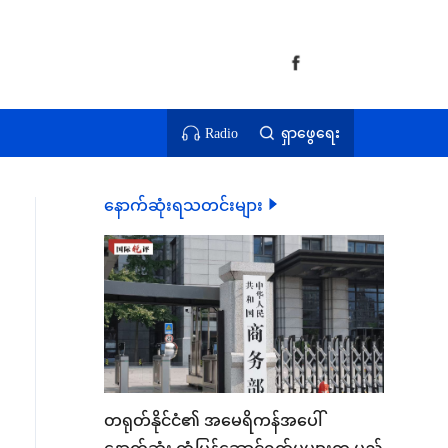
Radio
ရှာဖွေရေး
နောက်ဆုံးရသတင်းများ
တရုတ်နိုင်ငံ၏ အမေရိကန်အပေါ်