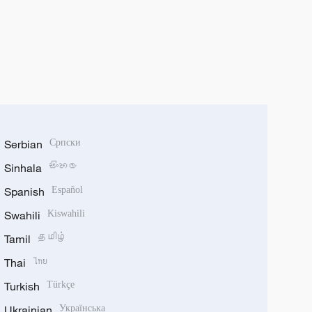
Serbian
Српски
Sinhala
සිංහල
Spanish
Español
Swahili
Kiswahili
Tamil
தமிழ்
Thai
ไทย
Turkish
Türkçe
Ukrainian
Українська