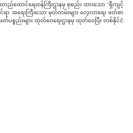
းတည်ထောင်ရေးဝန်ကြီးဌာနမှ စုစည်း ထားသော "ရှီကျင့်
ိုင်ရာ အရေးကြီးသော မှတ်တမ်းများ လေ့လာရေး ဖတ်စာ
စ္စည်းများ ထုတ်ဝေရေးဌာနမှ ထုတ်ဝေပြီး တစ်နိုင်ငံ