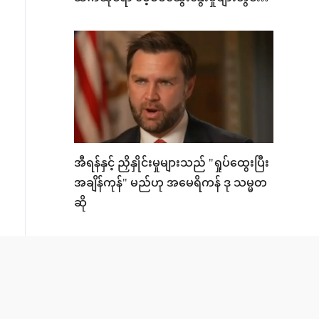
ပါဝင်နေဆဲဟု ထရမ့် ဆို
အီရန်နှင့် ညှိနှိုင်းမှုများသည် "ရှုပ်ထွေးပြီး
အချိန်ကုန်" မည်ဟု အမေရိကန် ဒု သမ္မတ
ဆို