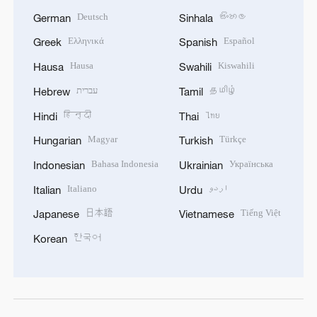
Deutsch
සිංහල
German
Sinhala
Ελληνικά
Español
Greek
Spanish
Hausa
Kiswahili
Hausa
Swahili
עברית
தமிழ்
Hebrew
Tamil
हिन्दी
ไทย
Hindi
Thai
Magyar
Türkçe
Hungarian
Turkish
Bahasa Indonesia
Українська
Indonesian
Ukrainian
Italiano
اردو
Italian
Urdu
日本語
Tiếng Việt
Japanese
Vietnamese
한국어
Korean