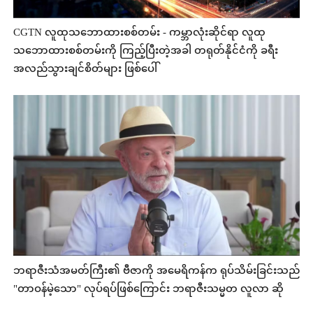
CGTN လူထုသဘောထားစစ်တမ်း - ကမ္ဘာလုံးဆိုင်ရာ လူထု
သဘောထားစစ်တမ်းကို ကြည့်ပြီးတဲ့အခါ တရုတ်နိုင်ငံကို ခရီး
အလည်သွားချင်စိတ်များ ဖြစ်ပေါ်
ဘရာဇီးသံအမတ်ကြီး၏ ဗီဇာကို အမေရိကန်က ရုပ်သိမ်းခြင်းသည်
"တာဝန်မဲ့သော" လုပ်ရပ်ဖြစ်ကြောင်း ဘရာဇီးသမ္မတ လူလာ ဆို