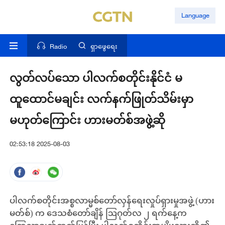
Language
Radio
ရှာဖွေရေး
လွတ်လပ်သော ပါလက်စတိုင်းနိုင်ငံ မ
ထူထောင်မချင်း လက်နက်ဖြုတ်သိမ်းမှာ
မဟုတ်ကြောင်း ဟားမတ်စ်အဖွဲ့ဆို
02:53:18 2025-08-03
ပါလက်စတိုင်းအစ္စလာမ္မစ်တော်လှန်ရေးလှုပ်ရှားမှုအဖွဲ့ (ဟား
မတ်စ်) က ဒေသစံတော်ချိန် ဩဂုတ်လ ၂ ရက်နေ့က