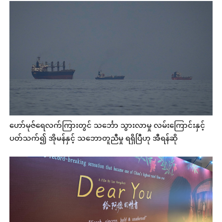
ဟော်မုဇ်ရေလက်ကြားတွင် သင်္ဘော သွားလာမှု လမ်းကြောင်းနှင့်
ပတ်သက်၍ အိုမန်နှင့် သဘောတူညီမှု ရရှိပြီဟု အီရန်ဆို