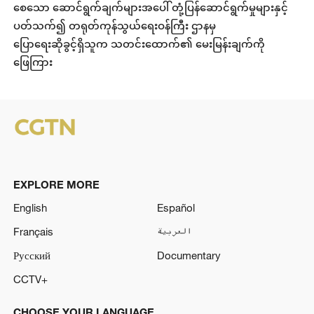
စေသော ဆောင်ရွက်ချက်များအပေါ် တုံ့ပြန်ဆောင်ရွက်မှုများနှင့်
ပတ်သက်၍ တရုတ်ကုန်သွယ်ရေးဝန်ကြီး ဌာနမှ
ပြောရေးဆိုခွင့်ရှိသူက သတင်းထောက်၏ မေးမြန်းချက်ကို
ဖြေကြား
EXPLORE MORE
English
Español
Français
العربية
Русский
Documentary
CCTV+
CHOOSE YOUR LANGUAGE