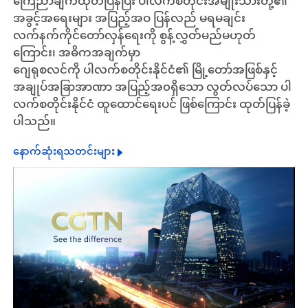
ကြေညာချက်ထုတ်ပြန်ပြီး ပါလက်စတိုင်းအမျိုးသားတို့၏
အခွင့်အရေးများ အပြည့်အဝ ပြန်လည် မရမချင်း
လက်နက်ကိုင်တော်လှန်ရေးကို စွန့်လွှတ်မည်မဟုတ်
ကြောင်း၊ အဓိကအချက်မှာ
ဂျေရုစလင်ကို ပါလက်စတိုင်းနိုင်ငံ၏ မြို့တော်အဖြစ်နှင့်
အချုပ်အခြာအာဏာ အပြည့်အ၀ရှိသော လွတ်လပ်သော ပါ
လက်စတိုင်းနိုင်ငံ ထူထောင်ရေးပင် ဖြစ်ကြောင်း ထုတ်ပြန်ခဲ့
ပါသည်။
နောက်ဆုံးရသတင်းများ