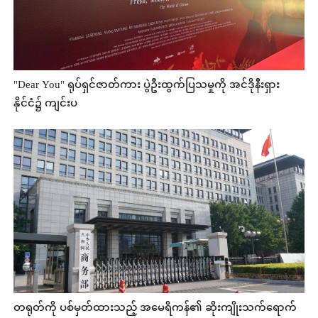
"Dear You" ရုပ်ရှင်ဇာတ်ကား ပွဲဦးထွက်ပြသမှုကို အင်ဒိုနီးရှား
နိုင်ငံ၌ ကျင်းပ
တရုတ်ကို ပစ်မှတ်ထားသည့် အမေရိကန်၏ ဆိုးကျိုးသက်ရောက်