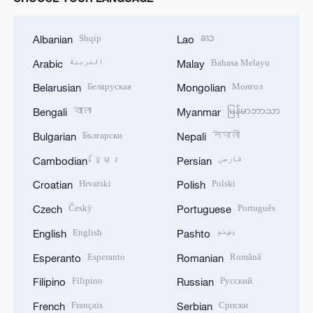
Shqip
ລາວ
Albanian
Lao
العربية
Bahasa Melayu
Arabic
Malay
Беларуская
Монгол
Belarusian
Mongolian
বাংলা
မြန်မာဘာသာ
Bengali
Myanmar
Български
नेपाली
Bulgarian
Nepali
ខ្មែរ
فارسی
Cambodian
Persian
Hrvatski
Polski
Croatian
Polish
Český
Português
Czech
Portuguese
English
پښتو
English
Pashto
Esperanto
Română
Esperanto
Romanian
Filipino
Русский
Filipino
Russian
Français
Српски
French
Serbian