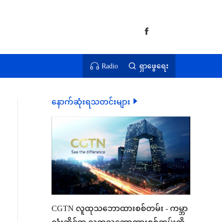
Radio
ရှာဖွေရေး
နောက်ဆုံးရသတင်းများ
CGTN လူထုသဘောထားစစ်တမ်း - ကမ္ဘာ