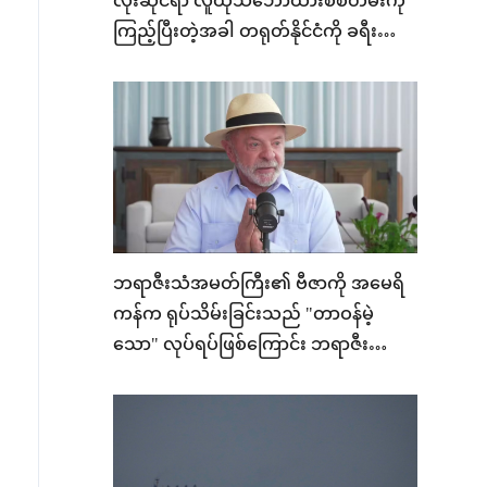
လုံးဆိုင်ရာ လူထုသဘောထားစစ်တမ်းကို
ကြည့်ပြီးတဲ့အခါ တရုတ်နိုင်ငံကို ခရီး
အလည်သွားချင်စိတ်များ ဖြစ်ပေါ်
ဘရာဇီးသံအမတ်ကြီး၏ ဗီဇာကို အမေရိ
ကန်က ရုပ်သိမ်းခြင်းသည် "တာဝန်မဲ့
သော" လုပ်ရပ်ဖြစ်ကြောင်း ဘရာဇီး
သမ္မတ လူလာ ဆို