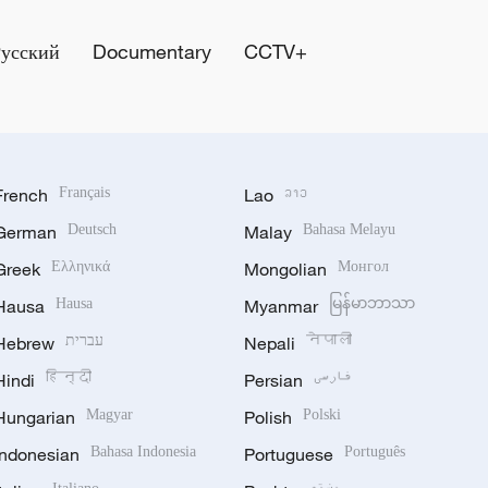
Русский
Documentary
CCTV+
French
Français
Lao
ລາວ
German
Deutsch
Malay
Bahasa Melayu
Greek
Ελληνικά
Mongolian
Монгол
Hausa
Hausa
Myanmar
မြန်မာဘာသာ
Hebrew
עברית
Nepali
नेपाली
Hindi
हिन्दी
Persian
فارسی
Hungarian
Magyar
Polish
Polski
Indonesian
Bahasa Indonesia
Portuguese
Português