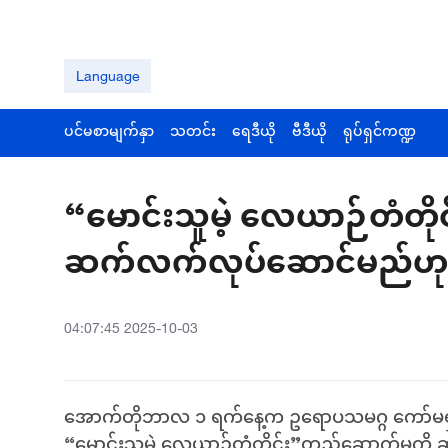
Language
ပင်မစာမျက်နှာ
သတင်း
ရေဒီယို
ဗီဒီယို
ရုပ်ရှင်ကဏ္ဍ
“မောင်းသူမဲ့ လေယာဉ်တံတို
ဆက်လက်လုပ်ဆောင်မည်ဟု 
04:07:45 2025-10-03
အောက်တိုဘာလ ၁ ရက်နေ့က ဥရောပသမဂ္ဂ ကော်မရှင် 
“မောင်းသူမဲ့ လေယာဉ်တံတိုင်း”တည်ဆောက်မှုကိ