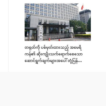
တရုတ်ကို ပစ်မှတ်ထားသည့် အမေရိ
ကန်၏ ဆိုးကျိုးသက်ရောက်စေသော
ဆောင်ရွက်ချက်များအပေါ် တုံ့ပြန်
ဆောင်ရွက်မှုများနှင့် ပတ်သက်၍ တရုတ်
ကုန်သွယ်ရေးဝန်ကြီး ဌာနမှ
ပြောရေးဆိုခွင့်ရှိသူက သတင်းထောက်၏
မေးမြန်းချက်ကို ဖြေကြား