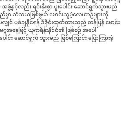
 အဖွဲ့နှင့်လည်း ရင်းနှီးစွာ ပူးပေါင်း ဆောင်ရွက်သွားမည်
သည်မှာ သံသယဖြစ်ဖွယ် မောင်းသူမဲ့လေယာဉ်များကို
ပ်လျှင် ပစ်ချနိုင်ရန် ဒီဇိုင်းထုတ်ထားသည့် တန်ပြန် မောင်း
္ဂအနေဖြင့် ယူကရိန်းနိုင်ငံ၏ ဖြစ်စဉ် အပေါ်
 ပူးပေါင်း ဆောင်ရွက် သွားမည် ဖြစ်ကြောင်း ပြောကြားခဲ့