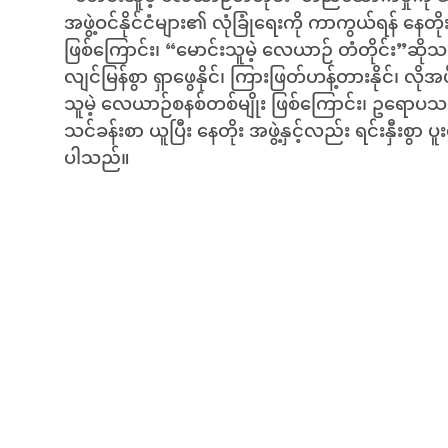
အဖွဲ့ဝင်နိုင်ငံများ၏ လုံခြုံရေးကို ကာကွယ်ရန် နေတိုး
ဖြစ်ကြောင်း၊ “မောင်းသူမဲ့ လေယာဉ် တံတိုင်း”ဆို
လျင်မြန်စွာ ရှာဖွေနိုင်၊ ကြားဖြတ်ဟန့်တားနိုင်၊ လိုအ
သူမဲ့ လေယာဉ်စနစ်တစ်မျိုး ဖြစ်ကြောင်း၊ ဥရောပသမဂ
သင်ခန်းစာ ယူပြီး နေတိုး အဖွဲ့နှင့်လည်း ရင်းနှီးစွာ
ပါသည်။