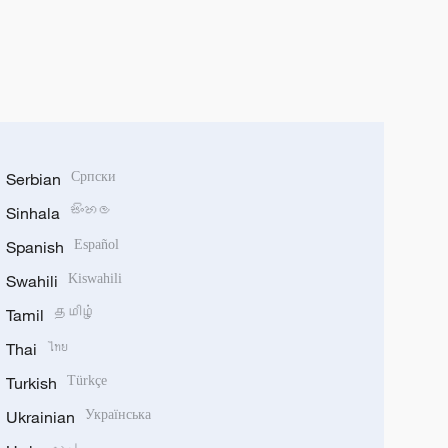
Serbian
Српски
Sinhala
සිංහල
Spanish
Español
Swahili
Kiswahili
Tamil
தமிழ்
Thai
ไทย
Turkish
Türkçe
Ukrainian
Українська