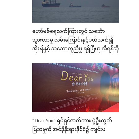
ဟော်မုဇ်ရေလက်ကြားတွင် သင်္ဘော
သွားလာမှု လမ်းကြောင်းနှင့်ပတ်သက်၍
အိုမန်နှင့် သဘောတူညီမှု ရရှိပြီဟု အီရန်ဆို
"Dear You" ရုပ်ရှင်ဇာတ်ကား ပွဲဦးထွက်
ပြသမှုကို အင်ဒိုနီးရှားနိုင်ငံ၌ ကျင်းပ