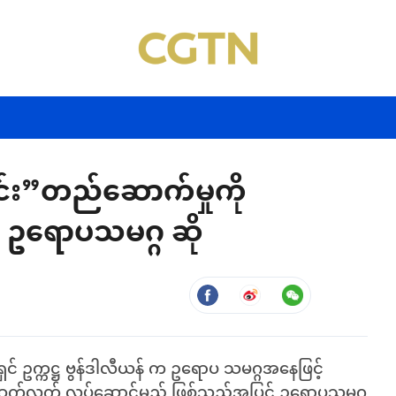
င်း”တည်ဆောက်မှုကို
ဥရောပသမဂ္ဂ ဆို
ဥက္ကဋ္ဌ ဗွန်ဒါလီယန် က ဥရောပ သမဂ္ဂအနေဖြင့်
ု ဆက်လက် လုပ်ဆောင်မည် ဖြစ်သည့်အပြင် ဥရောပသမဂ္ဂ