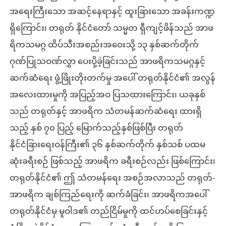
အရေးကြီးသော အဆင့်နေရာနှင့် ထူးခြားသော အခန်းကဏ္ဍ
ရှိကြောင်း၊ တရုတ် နိုင်ငံတော် သမ္မတ ရှီကျင့်ဖိန်သည် အာဖ
ရိကသမဂ္ဂ ထိပ်သီးအစည်းအဝေးသို့ ၁၃ နှစ်ဆက်တိုက်
ဂုဏ်ပြုသဝဏ်လွှာ ပေးပို့ခဲ့ခြင်းသည် အာဖရိကသမဂ္ဂနှင့်
ဆက်ဆံရေး ဖွံ့ဖြိုးတိုးတက်မှု အပေါ် တရုတ်နိုင်ငံ၏ အလွန်
အလေးထားမှုကို အပြည့်အဝ ပြသထားကြောင်း၊ ယခုနှစ်
သည် တရုတ်နှင့် အာဖရိက သံတမန်ဆက်ဆံရေး ထားရှိ
သည့် နှစ် ၇၀ ပြည့် မြောက်သည့်နှစ်ဖြစ်ပြီး တရုတ်
နိုင်ငံခြားရေးဝန်ကြီး၏ ၃၆ နှစ်ဆက်တိုက် နှစ်သစ် ပထမ
ဆုံးခရီးစဉ် ဖြစ်သည့် အာဖရိက ခရီးစဉ်လည်း ဖြစ်ကြောင်း၊
တရုတ်နိုင်ငံ၏ ဤ သံတမန်ရေး အစဉ်အလာသည် တရုတ်-
အာဖရိက ချစ်ကြည်ရေးကို ဆက်ခံခြင်း၊ အာဖရိကအပေါ်
တရုတ်နိုင်ငံမှ မူဝါဒ၏ တည်ငြိမ်မှုကို ထင်ဟပ်စေခြင်းနှင့်