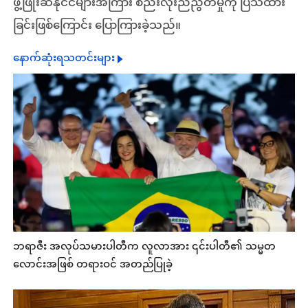
ဖွံ့ဖြိုးဆဲနိုင်ငံများအကြား စည်းလုံးညီညွတ်မှုကို ပြသထား
ခြင်းဖြစ်ကြောင်း ပြောကြားခဲ့သည်။
နောက်ဆုံးရသတင်းများ
ဘရာဇီး အလုပ်သမားပါတီက လူလာအား ၎င်းပါတီ၏ သမ္မတ
လောင်းအဖြစ် တရားဝင် အတည်ပြုခဲ့