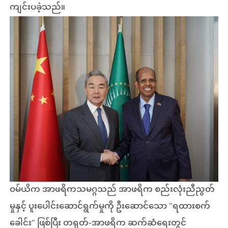
ကျင်းပခဲ့သည်။
ဝမ်ယိက အာဖရိကသမဂ္ဂသည် အာဖရိက စည်းလုံးညီညွတ်
မှုနှင့် ပူးပေါင်းဆောင်ရွက်မှုကို ဦးဆောင်သော "ရထားစက်
ခေါင်း" ဖြစ်ပြီး တရုတ်-အာဖရိက ဆက်ဆံရေးတွင်