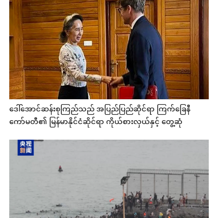
ဒေါ်အောင်ဆန်းစုကြည်သည် အပြည်ပြည်ဆိုင်ရာ ကြက်ခြေနီ
ကော်မတီ၏ မြန်မာနိုင်ငံဆိုင်ရာ ကိုယ်စားလှယ်နှင့် တွေ့ဆုံ