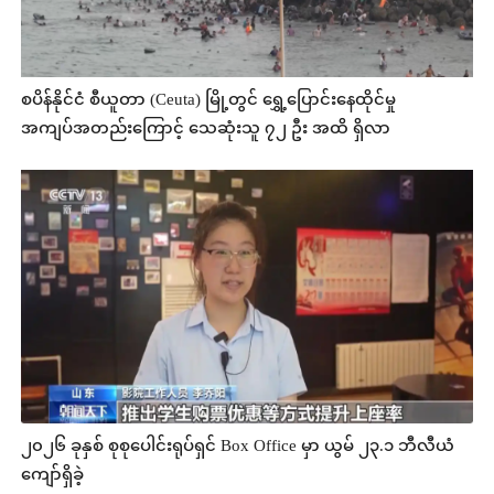
စပိန်နိုင်ငံ စီယူတာ (Ceuta) မြို့တွင် ရွှေ့ပြောင်းနေထိုင်မှု
အကျပ်အတည်းကြောင့် သေဆုံးသူ ၇၂ ဦး အထိ ရှိလာ
၂၀၂၆ ခုနှစ် စုစုပေါင်းရုပ်ရှင် Box Office မှာ ယွမ် ၂၃.၁ ဘီလီယံ
ကျော်ရှိခဲ့