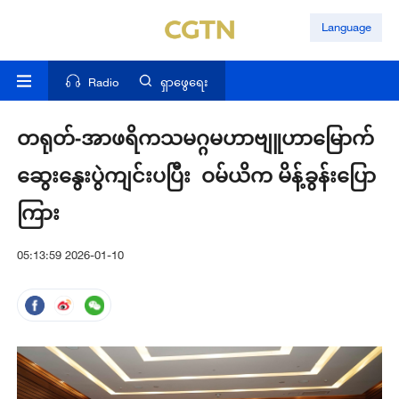
Language
Radio
ရှာဖွေရေး
တရုတ်-အာဖရိကသမဂ္ဂမဟာဗျူဟာမြောက်
ဆွေးနွေးပွဲကျင်းပပြီး ဝမ်ယိက မိန့်ခွန်းပြော
ကြား
05:13:59 2026-01-10