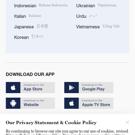
Bahasa Indonesia
Українська
Indonesian
Ukrainian
Italiano
اردو
Italian
Urdu
日本語
Tiếng Việt
Japanese
Vietnamese
한국어
Korean
DOWNLOAD OUR APP
Copyright © 2024 CGTN.
Our Privacy Statement & Cookie Policy
京ICP备20000184号
By continuing to browse our site you agree to our use of cookies, revised