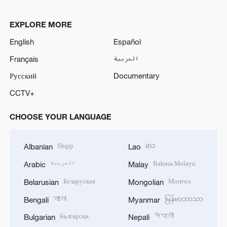
EXPLORE MORE
English
Español
Français
العربية
Русский
Documentary
CCTV+
CHOOSE YOUR LANGUAGE
Shqip
ລາວ
Albanian
Lao
العربية
Bahasa Melayu
Arabic
Malay
Беларуская
Монгол
Belarusian
Mongolian
বাংলা
မြန်မာဘာသာ
Bengali
Myanmar
Български
नेपाली
Bulgarian
Nepali