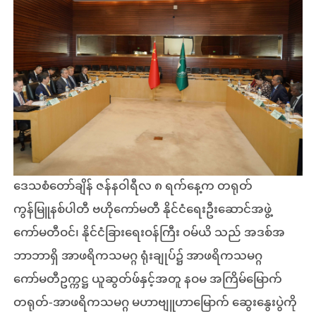
ဒေသစံတော်ချိန် ဇန်နဝါရီလ ၈ ရက်နေ့က တရုတ်
ကွန်မြူနစ်ပါတီ ဗဟိုကော်မတီ နိုင်ငံရေးဦးဆောင်အဖွဲ့
ကော်မတီဝင်၊ နိုင်ငံခြားရေးဝန်ကြီး ဝမ်ယိ သည် အဒစ်အ
ဘာဘာရှိ အာဖရိကသမဂ္ဂ ရုံးချုပ်၌ အာဖရိကသမဂ္ဂ
ကော်မတီဥက္ကဋ္ဌ ယူဆွတ်ဖ်နှင့်အတူ နဝမ အကြိမ်မြောက်
တရုတ်-အာဖရိကသမဂ္ဂ မဟာဗျူဟာမြောက် ဆွေးနွေးပွဲကို