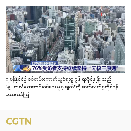
ဂျပန်နိုင်ငံ၌ စစ်တမ်းကောက်ယူခံရသူ ၇၆ ရာခိုင်နှုန်း သည်
"နျူကလီးယားကင်းစင်ရေး မူ ၃ ချက်"ကို ဆက်လက်စွဲကိုင်ရန်
ထောက်ခံကြ