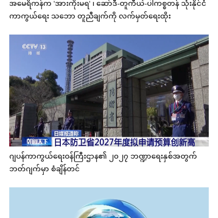
အမေရိကန်က 'အားကိုးမရ' ၊ ဆော်ဒီ-တူကီယဲ-ပါကစ္စတန် သုံးနိုင်ငံ
ကာကွယ်ရေး သဘော တူညီချက်ကို လက်မှတ်ရေးထိုး
ဂျပန်ကာကွယ်ရေးဝန်ကြီးဌာန၏ ၂၀၂၇ ဘဏ္ဍာရေးနှစ်အတွက်
ဘတ်ဂျက်မှာ စံချိန်တင်