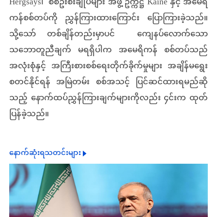
Hergsays၊ စစ်ဦးစီးချုပ်များ အဖွဲ့ ဥက္ကဋ္ဌ Kaine နှင့် အမေရိ
ကန်စစ်တပ်ကို ညွှန်ကြားထားကြောင်း ပြောကြားခဲ့သည်။
သို့သော် တစ်ချိန်တည်းမှာပင် ကျေနပ်လောက်သော
သဘောတူညီချက် မရရှိပါက အမေရိကန် စစ်တပ်သည်
အလုံးစုံနှင့် အကြီးစားစစ်ရေးတိုက်ခိုက်မှုများ အချိန်မရွေး
စတင်နိုင်ရန် အမြဲတမ်း စစ်အသင့် ပြင်ဆင်ထားရမည်ဆို
သည့် နောက်ထပ်ညွှန်ကြားချက်များကိုလည်း ၄င်းက ထုတ်
ပြန်ခဲ့သည်။
နောက်ဆုံးရသတင်းများ