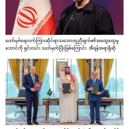
ဟော်မုဇ်ရေလက်ကြားဆိုင်ရာသဘောတူညီချက်၏အထွေထွေမူ
ဘောင်ကို ရှင်းလင်း သတ်မှတ်ပြီးဖြစ်ကြောင်း အီရန်အရာရှိဆို