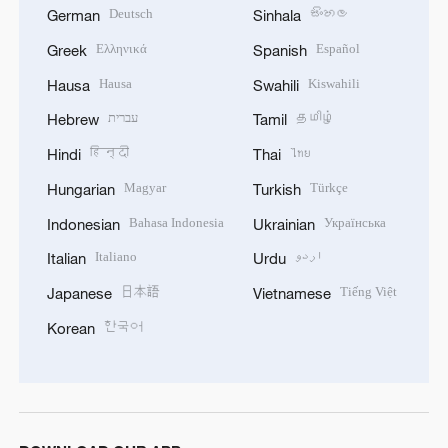
Deutsch
සිංහල
German
Sinhala
Ελληνικά
Español
Greek
Spanish
Hausa
Kiswahili
Hausa
Swahili
עברית
தமிழ்
Hebrew
Tamil
हिन्दी
ไทย
Hindi
Thai
Magyar
Türkçe
Hungarian
Turkish
Bahasa Indonesia
Українська
Indonesian
Ukrainian
Italiano
اردو
Italian
Urdu
日本語
Tiếng Việt
Japanese
Vietnamese
한국어
Korean