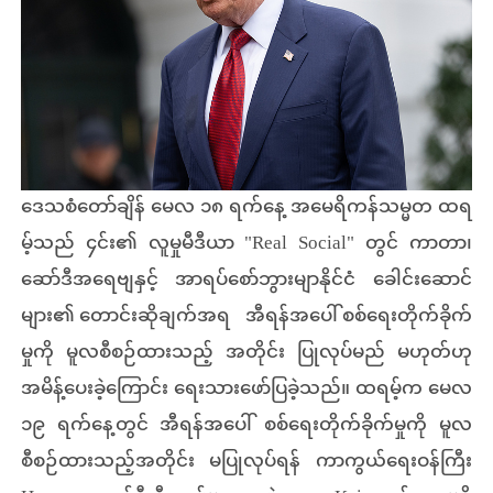
ဒေသစံတော်ချိန် မေလ ၁၈ ရက်နေ့ အမေရိကန်သမ္မတ ထရ
မ့်သည် ၄င်း၏ လူမှုမီဒီယာ "Real Social" တွင် ကာတာ၊
ဆော်ဒီအရေဗျနှင့် အာရပ်စော်ဘွားမျာနိုင်ငံ ခေါင်းဆောင်
များ၏ တောင်းဆိုချက်အရ အီရန်အပေါ် စစ်ရေးတိုက်ခိုက်
မှုကို မူလစီစဉ်ထားသည့် အတိုင်း ပြုလုပ်မည် မဟုတ်ဟု
အမိန့်ပေးခဲ့ကြောင်း ရေးသားဖော်ပြခဲ့သည်။ ထရမ့်က မေလ
၁၉ ရက်နေ့တွင် အီရန်အပေါ် စစ်ရေးတိုက်ခိုက်မှုကို မူလ
စီစဉ်ထားသည့်အတိုင်း မပြုလုပ်ရန် ကာကွယ်ရေးဝန်ကြီး