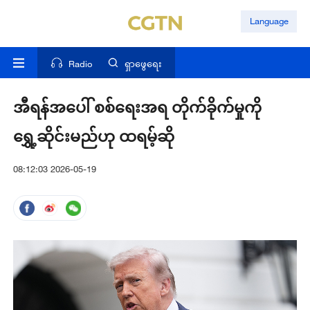
Language
Radio
ရှာဖွေရေး
အီရန်အပေါ် စစ်ရေးအရ တိုက်ခိုက်မှုကို
ရွှေ့ဆိုင်းမည်ဟု ထရမ့်ဆို
08:12:03 2026-05-19