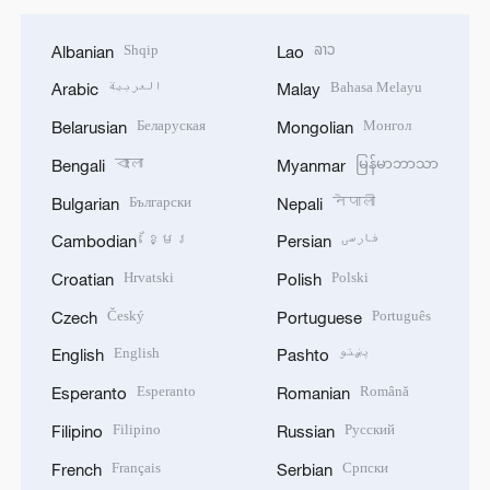
Shqip
ລາວ
Albanian
Lao
العربية
Bahasa Melayu
Arabic
Malay
Беларуская
Монгол
Belarusian
Mongolian
বাংলা
မြန်မာဘာသာ
Bengali
Myanmar
Български
नेपाली
Bulgarian
Nepali
ខ្មែរ
فارسی
Cambodian
Persian
Hrvatski
Polski
Croatian
Polish
Český
Português
Czech
Portuguese
English
پښتو
English
Pashto
Esperanto
Română
Esperanto
Romanian
Filipino
Русский
Filipino
Russian
Français
Српски
French
Serbian