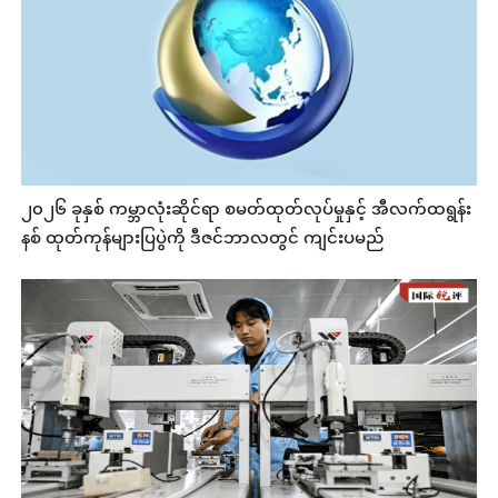
၂၀၂၆ ခုနှစ် ကမ္ဘာလုံးဆိုင်ရာ စမတ်ထုတ်လုပ်မှုနှင့် အီလက်ထရွန်း
နစ် ထုတ်ကုန်များပြပွဲကို ဒီဇင်ဘာလတွင် ကျင်းပမည်