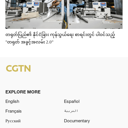
တရုတ်ပြည်၏ နိုင်ငံခြား ကုန်သွယ်ရေး စာရင်းတွင် ပါဝင်သည့်
"တရုတ် အခွင့်အလမ်း 2.0"
EXPLORE MORE
English
Español
Français
العربية
Русский
Documentary