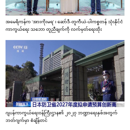
အမေရိကန်က 'အားကိုးမရ' ၊ ဆော်ဒီ-တူကီယဲ-ပါကစ္စတန် သုံးနိုင်ငံ
ကာကွယ်ရေး သဘော တူညီချက်ကို လက်မှတ်ရေးထိုး
ဂျပန်ကာကွယ်ရေးဝန်ကြီးဌာန၏ ၂၀၂၇ ဘဏ္ဍာရေးနှစ်အတွက်
ဘတ်ဂျက်မှာ စံချိန်တင်