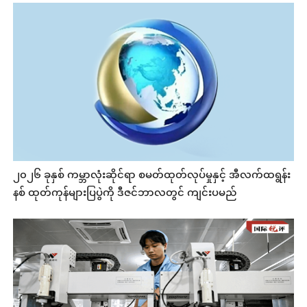
၂၀၂၆ ခုနှစ် ကမ္ဘာလုံးဆိုင်ရာ စမတ်ထုတ်လုပ်မှုနှင့် အီလက်ထရွန်း
နစ် ထုတ်ကုန်များပြပွဲကို ဒီဇင်ဘာလတွင် ကျင်းပမည်