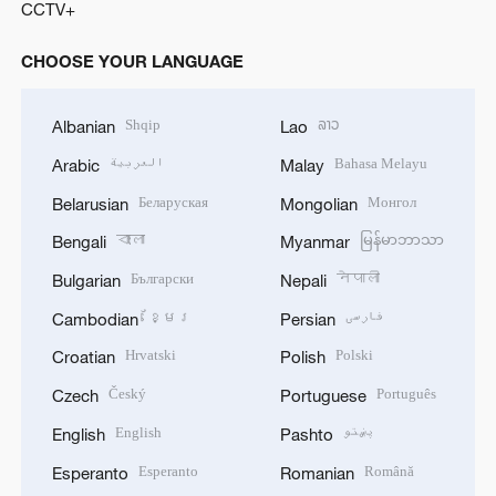
CCTV+
CHOOSE YOUR LANGUAGE
Shqip
ລາວ
Albanian
Lao
العربية
Bahasa Melayu
Arabic
Malay
Беларуская
Монгол
Belarusian
Mongolian
বাংলা
မြန်မာဘာသာ
Bengali
Myanmar
Български
नेपाली
Bulgarian
Nepali
ខ្មែរ
فارسی
Cambodian
Persian
Hrvatski
Polski
Croatian
Polish
Český
Português
Czech
Portuguese
English
پښتو
English
Pashto
Esperanto
Română
Esperanto
Romanian