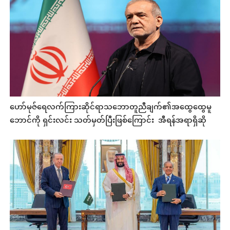
ဟော်မုဇ်ရေလက်ကြားဆိုင်ရာသဘောတူညီချက်၏အထွေထွေမူ
ဘောင်ကို ရှင်းလင်း သတ်မှတ်ပြီးဖြစ်ကြောင်း အီရန်အရာရှိဆို