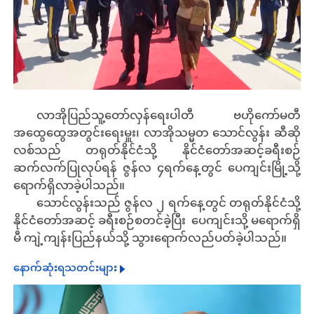
လာအိုပြည်သူ့တော်လှန်ရေးပါတီ ဗဟိုကော်မတီ
အထွေထွေအတွင်းရေးမှူး၊ လာအိုသမ္မတ သောင်လွန်း ဆီဆို
လစ်သည် တရုတ်နိုင်ငံသို့ နိုင်ငံတော်အဆင့်ခရီးစဉ်
ဆက်လက်ပြုလုပ်ရန် ဇွန်လ ၄ရက်နေ့တွင် ပေကျင်းမြို့သို့
ရောက်ရှိလာခဲ့ပါသည်။
သောင်လွန်းသည် ဇွန်လ ၂ ရက်နေ့တွင် တရုတ်နိုင်ငံသို့
နိုင်ငံတော်အဆင့် ခရီးစဉ်စတင်ခဲ့ပြီး ပေကျင်းသို့ မရောက်ရှိ
မီ ကျဲ့ကျန်းပြည်နယ်သို့ သွားရောက်လည်ပတ်ခဲ့ပါသည်။
နောက်ဆုံးရသတင်းများ