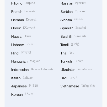
Filipino
Русский
Filipino
Russian
Français
Српски
French
Serbian
Deutsch
සිංහල
German
Sinhala
Ελληνικά
Español
Greek
Spanish
Hausa
Kiswahili
Hausa
Swahili
עברית
தமிழ்
Hebrew
Tamil
हिन्दी
ไทย
Hindi
Thai
Magyar
Türkçe
Hungarian
Turkish
Bahasa Indonesia
Українська
Indonesian
Ukrainian
Italiano
اردو
Italian
Urdu
日本語
Tiếng Việt
Japanese
Vietnamese
한국어
Korean