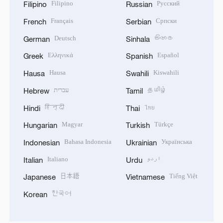
Filipino
Русский
Filipino
Russian
Français
Српски
French
Serbian
Deutsch
සිංහල
German
Sinhala
Ελληνικά
Español
Greek
Spanish
Hausa
Kiswahili
Hausa
Swahili
עברית
தமிழ்
Hebrew
Tamil
हिन्दी
ไทย
Hindi
Thai
Magyar
Türkçe
Hungarian
Turkish
Bahasa Indonesia
Українська
Indonesian
Ukrainian
Italiano
اردو
Italian
Urdu
日本語
Tiếng Việt
Japanese
Vietnamese
한국어
Korean