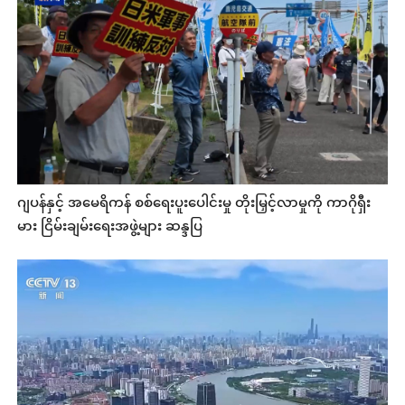
ဂျပန်နှင့် အမေရိကန် စစ်ရေးပူးပေါင်းမှု တိုးမြှင့်လာမှုကို ကာဂိုရှီး
မား ငြိမ်းချမ်းရေးအဖွဲ့များ ဆန္ဒပြ