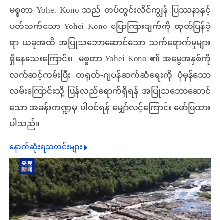
မစ္စတာ Yohei Kono သည် တပ်တွင်းလိင်ကျွန် ပြဿနာနှင့်
ပတ်သက်သော Yohei Kono ပြောကြားချက်ကို ထုတ်ပြန်ခဲ့
ရာ ယခုအထိ အပြုသဘောဆောင်သော သက်ရောက်မှုများ
ရှိနေသေးကြောင်း၊ မစ္စတာ Yohei Kono ၏ အမွေအနှစ်ကို
လက်ဆင့်ကမ်းပြီး တရုတ်-ဂျပန်ဆက်ဆံရေးကို ပုံမှန်သော
လမ်းကြောင်းသို့ ပြန်လည်ရောက်ရှိရန် အပြုသဘောဆောင်
သော အခန်းကဏ္ဍမှ ပါဝင်ရန် မျှော်လင့်ကြောင်း ဖော်ပြထား
ပါသည်။
နောက်ဆုံးရသတင်းများ