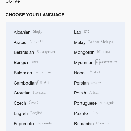
CCTV+
CHOOSE YOUR LANGUAGE
Shqip
ລາວ
Albanian
Lao
العربية
Bahasa Melayu
Arabic
Malay
Беларуская
Монгол
Belarusian
Mongolian
বাংলা
မြန်မာဘာသာ
Bengali
Myanmar
Български
नेपाली
Bulgarian
Nepali
ខ្មែរ
فارسی
Cambodian
Persian
Hrvatski
Polski
Croatian
Polish
Český
Português
Czech
Portuguese
English
پښتو
English
Pashto
Esperanto
Română
Esperanto
Romanian