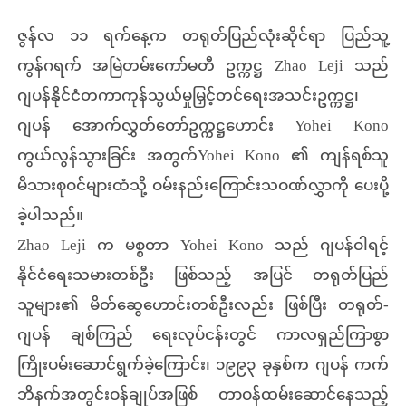
ဇွန်လ ၁၁ ရက်နေ့က တရုတ်ပြည်လုံးဆိုင်ရာ ပြည်သူ့
ကွန်ဂရက် အမြဲတမ်းကော်မတီ ဥက္ကဋ္ဌ Zhao Leji သည်
ဂျပန်နိုင်ငံတကာကုန်သွယ်မှုမြှင့်တင်ရေးအသင်းဥက္ကဋ္ဌ၊
ဂျပန် အောက်လွှတ်တော်ဥက္ကဋ္ဌဟောင်း Yohei Kono
ကွယ်လွန်သွားခြင်း အတွက်Yohei Kono ၏ ကျန်ရစ်သူ
မိသားစုဝင်များထံသို့ ဝမ်းနည်းကြောင်းသဝဏ်လွှာကို ပေးပို့
ခဲ့ပါသည်။
Zhao Leji က မစ္စတာ Yohei Kono သည် ဂျပန်ဝါရင့်
နိုင်ငံရေးသမားတစ်ဦး ဖြစ်သည့် အပြင် တရုတ်ပြည်
သူများ၏ မိတ်ဆွေဟောင်းတစ်ဦးလည်း ဖြစ်ပြီး တရုတ်-
ဂျပန် ချစ်ကြည် ရေးလုပ်ငန်းတွင် ကာလရှည်ကြာစွာ
ကြိုးပမ်းဆောင်ရွက်ခဲ့ကြောင်း၊ ၁၉၉၃ ခုနှစ်က ဂျပန် ကက်
ဘိနက်အတွင်းဝန်ချုပ်အဖြစ် တာဝန်ထမ်းဆောင်နေသည့်