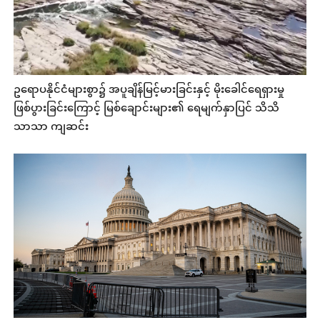
ဥရောပနိုင်ငံများစွာ၌ အပူချိန်မြင့်မားခြင်းနှင့် မိုးခေါင်ရေရှားမှု
ဖြစ်ပွားခြင်းကြောင့် မြစ်ချောင်းများ၏ ရေမျက်နှာပြင် သိသိ
သာသာ ကျဆင်း