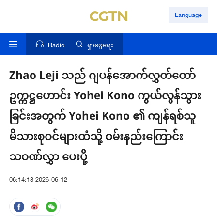
Language
Radio
ရှာဖွေရေး
Zhao Leji သည် ဂျပန်အောက်လွှတ်တော်
ဥက္ကဋ္ဌဟောင်း Yohei Kono ကွယ်လွန်သွား
ခြင်းအတွက် Yohei Kono ၏ ကျန်ရစ်သူ
မိသားစုဝင်များထံသို့ ဝမ်းနည်းကြောင်း
သဝဏ်လွှာ ပေးပို့
06:14:18 2026-06-12