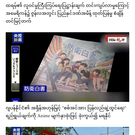
ထရမ့်၏ လူဝင်မှုကြီးကြပ်ရေးပြဋ္ဌာန်းချက် တင်းကျပ်လာမှုကြောင့်
အမေရိကန်၌ ဇွန်လအတွင်း ပြည်နှင်ဒဏ်အမိန့် ထုတ်ပြန်မှု စံချိန်
တင်မြင့်တက်
ဂျပန်နိုင်ငံ၏ အရှိန်အဟုန်မြှင့် "စစ်အင်အား ပြန်လည်ချဲ့ထွင်ရေး"
ရည်ရွယ်ချက်ကို Anime မျက်နှာဖုံးဖြင့် ဖုံးကွယ်၍ မရနိုင်