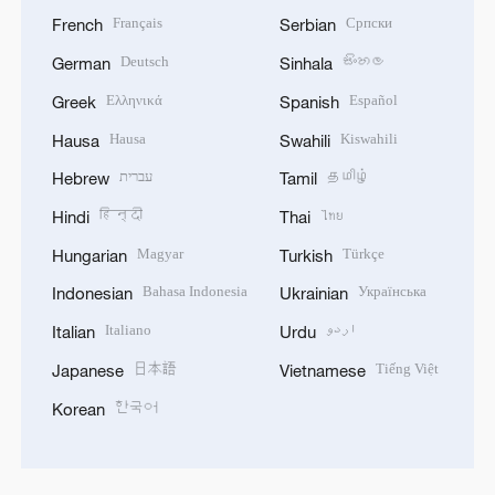
Français
Српски
French
Serbian
Deutsch
සිංහල
German
Sinhala
Ελληνικά
Español
Greek
Spanish
Hausa
Kiswahili
Hausa
Swahili
עברית
தமிழ்
Hebrew
Tamil
हिन्दी
ไทย
Hindi
Thai
Magyar
Türkçe
Hungarian
Turkish
Bahasa Indonesia
Українська
Indonesian
Ukrainian
Italiano
اردو
Italian
Urdu
日本語
Tiếng Việt
Japanese
Vietnamese
한국어
Korean