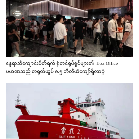
နွေရာသီကျောင်းပိတ်ရက် ရုံတင်ရုပ်ရှင်များ၏ Box Office
ပမာဏသည် တရုတ်ယွမ် ၈.၅ ဘီလီယံကျော်ရှိလာခဲ့