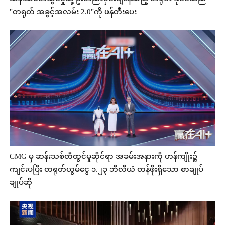
"တရုတ် အခွင့်အလမ်း 2.0"ကို ဖန်တီးပေး
CMG မှ ဆန်းသစ်တီထွင်မှုဆိုင်ရာ အခမ်းအနားကို ဟန်ကျိုး၌
ကျင်းပပြီး တရုတ်ယွမ်ငွေ ၁.၂၃ ဘီလီယံ တန်ဖိုးရှိသော စာချုပ်
ချုပ်ဆို