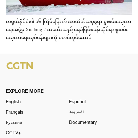
တရုတ်နိုင်ငံ၏ ၁၆ ကြိမ်မြောက် အာတိတ်သမုဒ္ဒရာ စူးစမ်းလေ့လာ
ရေးအဖွဲ့မှ Xuelong 2 သင်္ဘောသည် ရေခဲပြင်စခန်းဆိုင်ရာ စူးစမ်း
လေ့လာရေးလုပ်ငန်းများကို စတင်လုပ်ဆောင်
EXPLORE MORE
English
Español
Français
العربية
Русский
Documentary
CCTV+