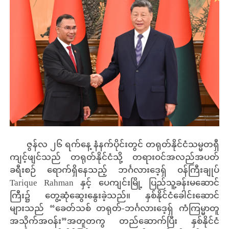
ဇွန်လ ၂၆ ရက်နေ့ နံနက်ပိုင်းတွင် တရုတ်နိုင်ငံသမ္မတရှီ
ကျင့်ဖျင်သည် တရုတ်နိုင်ငံသို့ တရားဝင်အလည်အပတ်
ခရီးစဉ် ရောက်ရှိနေသည့် ဘင်္ဂလားဒေ့ရှ် ဝန်ကြီးချုပ်
Tarique Rahman နှင့် ပေကျင်းမြို့ ပြည်သူ့ခန်းမဆောင်
ကြီး၌ တွေ့ဆုံဆွေးနွေးခဲ့သည်။ နှစ်နိုင်ငံခေါင်းဆောင်
များသည် “ခေတ်သစ် တရုတ်-ဘင်္ဂလားဒေ့ရှ် ကံကြမ္မာတူ
အသိုက်အဝန်း”အတူတကွ တည်ဆောက်ပြီး နှစ်နိုင်ငံ