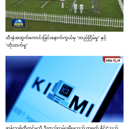
သီးနှံအထွက်ကောင်းခြင်းနောက်ကွယ်မှ "တည်ငြိမ်မှု" နှင့်
"တိုးတက်မှု"
ဆန်းသစ်တီထွင်မှုသို့ ဦးတည်လှမ်းချီနေသည့် တရုတ် နိုင်ငံသည်