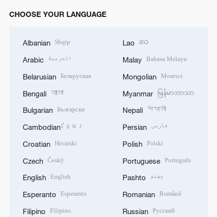
CHOOSE YOUR LANGUAGE
Shqip
ລາວ
Albanian
Lao
العربية
Bahasa Melayu
Arabic
Malay
Беларуская
Монгол
Belarusian
Mongolian
বাংলা
မြန်မာဘာသာ
Bengali
Myanmar
Български
नेपाली
Bulgarian
Nepali
ខ្មែរ
فارسی
Cambodian
Persian
Hrvatski
Polski
Croatian
Polish
Český
Português
Czech
Portuguese
English
پښتو
English
Pashto
Esperanto
Română
Esperanto
Romanian
Filipino
Русский
Filipino
Russian