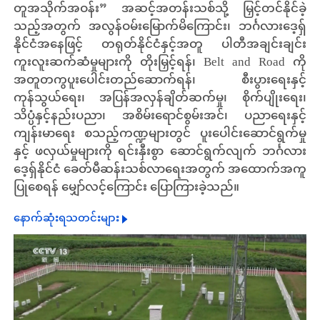
တူအသိုက်အဝန်း” အဆင့်အတန်းသစ်သို့ မြှင့်တင်နိုင်ခဲ့
သည့်အတွက် အလွန်ဝမ်းမြောက်မိကြောင်း၊ ဘင်္ဂလားဒေ့ရှ်
နိုင်ငံအနေဖြင့် တရုတ်နိုင်ငံနှင့်အတူ ပါတီအချင်းချင်း
ကူးလူးဆက်ဆံမှုများကို တိုးမြှင့်ရန်၊ Belt and Road ကို
အတူတကွပူးပေါင်းတည်ဆောက်ရန်၊ စီးပွားရေးနှင့်
ကုန်သွယ်ရေး၊ အပြန်အလှန်ချိတ်ဆက်မှု၊ စိုက်ပျိုးရေး၊
သိပ္ပံနှင့်နည်းပညာ၊ အစိမ်းရောင်စွမ်းအင်၊ ပညာရေးနှင့်
ကျန်းမာရေး စသည့်ကဏ္ဍများတွင် ပူးပေါင်းဆောင်ရွက်မှု
နှင့် ဖလှယ်မှုများကို ရင်းနှီးစွာ ဆောင်ရွက်လျက် ဘင်္ဂလား
ဒေ့ရှ်နိုင်ငံ ခေတ်မီဆန်းသစ်လာရေးအတွက် အထောက်အကူ
ပြုစေရန် မျှော်လင့်ကြောင်း ပြောကြားခဲ့သည်။
နောက်ဆုံးရသတင်းများ