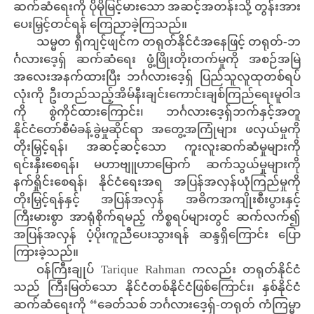
ဆက်ဆံရေးကို ပိုမိုမြင့်မားသော အဆင့်အတန်းသို့ တွန်းအား
ပေးမြှင့်တင်ရန် ကြေညာခဲ့ကြသည်။
သမ္မတ ရှီကျင့်ဖျင်က တရုတ်နိုင်ငံအနေဖြင့် တရုတ်-ဘ
င်္ဂလားဒေ့ရှ် ဆက်ဆံရေး ဖွံ့ဖြိုးတိုးတက်မှုကို အစဉ်အမြဲ
အလေးအနက်ထားပြီး ဘင်္ဂလားဒေ့ရှ် ပြည်သူလူထုတစ်ရပ်
လုံးကို ဦးတည်သည့်အိမ်နီးချင်းကောင်းချစ်ကြည်ရေးမူဝါဒ
ကို စွဲကိုင်ထားကြောင်း၊ ဘင်္ဂလားဒေ့ရှ်ဘက်နှင့်အတူ
နိုင်ငံတော်စီမံခန့်ခွဲမှုဆိုင်ရာ အတွေ့အကြုံများ ဖလှယ်မှုကို
တိုးမြှင့်ရန်၊ အဆင့်ဆင့်သော ကူးလူးဆက်ဆံမှုများကို
ရင်းနှီးစေရန်၊ မဟာဗျူဟာမြောက် ဆက်သွယ်မှုများကို
နက်ရှိုင်းစေရန်၊ နိုင်ငံရေးအရ အပြန်အလှန်ယုံကြည်မှုကို
တိုးမြှင့်ရန်နှင့် အပြန်အလှန် အဓိကအကျိုးစီးပွားနှင့်
ကြီးမားစွာ အာရုံစိုက်ရမည့် ကိစ္စရပ်များတွင် ဆက်လက်၍
အပြန်အလှန် ပံ့ပိုးကူညီပေးသွားရန် ဆန္ဒရှိကြောင်း ပြော
ကြားခဲ့သည်။
ဝန်ကြီးချုပ် Tarique Rahman ကလည်း တရုတ်နိုင်ငံ
သည် ကြီးမြတ်သော နိုင်ငံတစ်နိုင်ငံဖြစ်ကြောင်း၊ နှစ်နိုင်ငံ
ဆက်ဆံရေးကို “ခေတ်သစ် ဘင်္ဂလားဒေ့ရှ်-တရုတ် ကံကြမ္မာ