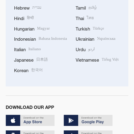
עברית
தமிழ்
Hebrew
Tamil
हिन्दी
ไทย
Hindi
Thai
Magyar
Türkçe
Hungarian
Turkish
Bahasa Indonesia
Українська
Indonesian
Ukrainian
Italiano
اردو
Italian
Urdu
日本語
Tiếng Việt
Japanese
Vietnamese
한국어
Korean
DOWNLOAD OUR APP