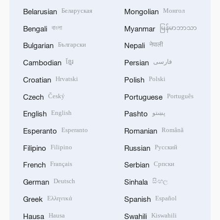
Беларуская
Монгол
Belarusian
Mongolian
বাংলা
မြန်မာဘာသာ
Bengali
Myanmar
Български
नेपाली
Bulgarian
Nepali
ខ្មែរ
فارسی
Cambodian
Persian
Hrvatski
Polski
Croatian
Polish
Český
Português
Czech
Portuguese
English
پښتو
English
Pashto
Esperanto
Română
Esperanto
Romanian
Filipino
Русский
Filipino
Russian
Français
Српски
French
Serbian
Deutsch
සිංහල
German
Sinhala
Ελληνικά
Español
Greek
Spanish
Hausa
Kiswahili
Hausa
Swahili