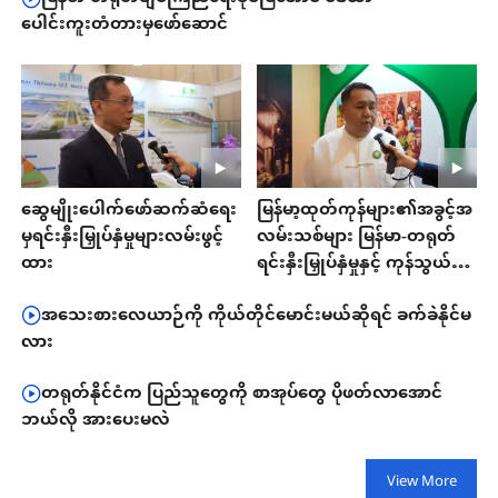
ပေါင်းကူးတံတားမှဖော်ဆောင်
ဆွေမျိုးပေါက်ဖော်ဆက်ဆံရေး
မြန်မာ့ထုတ်ကုန်များ၏အခွင့်အ
မှရင်းနှီးမြှုပ်နှံမှုများလမ်းဖွင့်
လမ်းသစ်များ မြန်မာ-တရုတ်
ထား
ရင်းနှီးမြှုပ်နှံမှုနှင့် ကုန်သွယ်မှု
ဖလှယ်မှုပွဲများမှ ဖော်ဆောင်ပေး
အသေးစားလေယာဉ်ကို ကိုယ်တိုင်မောင်းမယ်ဆိုရင် ခက်ခဲနိုင်မ
လား
တရုတ်နိုင်ငံက ပြည်သူတွေကို စာအုပ်တွေ ပိုဖတ်လာအောင်
ဘယ်လို အားပေးမလဲ
View More