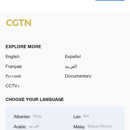
EXPLORE MORE
English
Español
Français
العربية
Русский
Documentary
CCTV+
CHOOSE YOUR LANGUAGE
Shqip
ລາວ
Albanian
Lao
العربية
Bahasa Melayu
Arabic
Malay