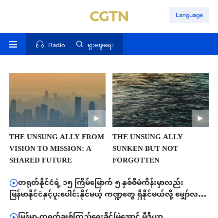
Language
Radio
ရှာဖွေရေး
THE UNSUNG ALLY FROM
THE UNSUNG ALLY
VISION TO MISSION: A
SUNKEN BUT NOT
SHARED FUTURE
FORGOTTEN
တရုတ်နိုင်ငံရဲ့ ၁၅ ကြိမ်မြောက် ၅ နှစ်စီမံကိန်းမှာလည်း
မြန်မာနိုင်ငံနှင့်ပူးပေါင်းနိုင်မယ့် ကဏ္ဍတွေ ရှိနိုင်မယ်လို့ မျှော်လင့်
ကြောင်း ဒေါ်သက်မွန်ထွန်း မှ ပြောကြား
မြန်မာ-တရုတ်ချစ်ကြည်ရေးခိုင်မြဲအောင် မီဒီယာ