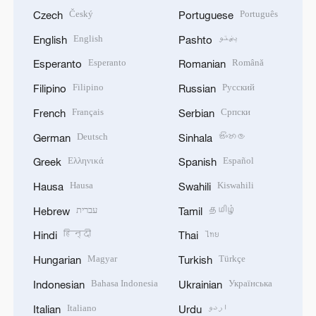
Český
Português
Czech
Portuguese
English
پښتو
English
Pashto
Esperanto
Română
Esperanto
Romanian
Filipino
Русский
Filipino
Russian
Français
Српски
French
Serbian
Deutsch
සිංහල
German
Sinhala
Ελληνικά
Español
Greek
Spanish
Hausa
Kiswahili
Hausa
Swahili
עברית
தமிழ்
Hebrew
Tamil
हिन्दी
ไทย
Hindi
Thai
Magyar
Türkçe
Hungarian
Turkish
Bahasa Indonesia
Українська
Indonesian
Ukrainian
Italiano
اردو
Italian
Urdu