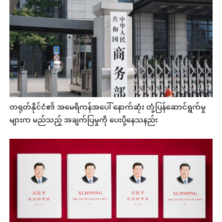
တရုတ်နိုင်ငံ၏ အမေရိကန်အပေါ် နောက်ဆုံး တုံ့ပြန်ဆောင်ရွက်မှု
များက မည်သည့် အချက်ပြမှုကို ပေးပို့နေသနည်း