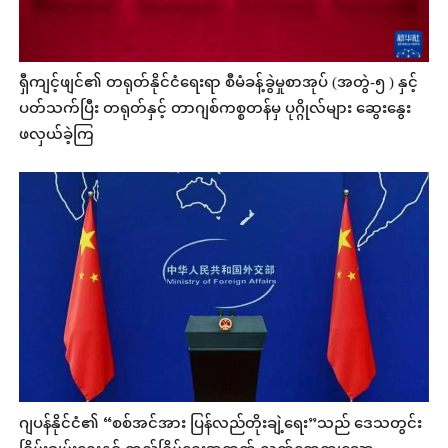
ရှီကျင့်ဖျင်၏ တရုတ်နိုင်ငံရေးရာ စီမံခန့်ခွဲမှုစာအုပ် (အတွဲ-၅ ) နှင့်
ပတ်သက်ပြီး တရုတ်နှင့် တာဂျစ်ကစ္စတန်မှ ပုဂ္ဂိုလ်များ ဆွေးနွေး
ဖလှယ်ခဲ့ကြ
ဂျပန်နိုင်ငံ၏ “စစ်အင်အား ပြန်လည်တိုးချဲ့ရေး”သည် ဒေသတွင်း