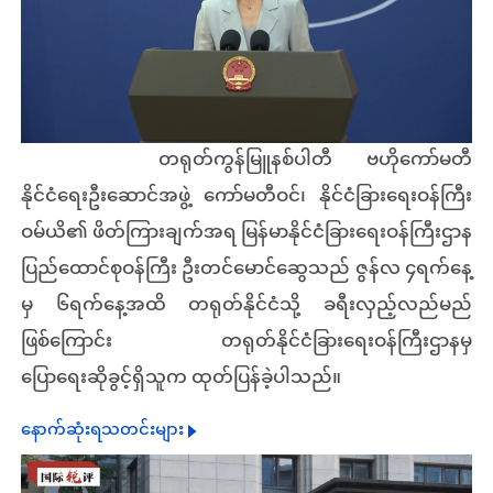
တရုတ်ကွန်မြူနစ်ပါတီ ဗဟိုကော်မတီ
နိုင်ငံရေးဦးဆောင်အဖွဲ့ ကော်မတီဝင်၊ နိုင်ငံခြားရေးဝန်ကြီး
ဝမ်ယိ၏ ဖိတ်ကြားချက်အရ မြန်မာနိုင်ငံခြားရေးဝန်ကြီးဌာန
ပြည်ထောင်စုဝန်ကြီး ဦးတင်မောင်ဆွေသည် ဇွန်လ ၄ရက်နေ့
မှ ၆ရက်နေ့အထိ တရုတ်နိုင်ငံသို့ ခရီးလှည့်လည်မည်
ဖြစ်ကြောင်း တရုတ်နိုင်ငံခြားရေးဝန်ကြီးဌာနမှ
ပြောရေးဆိုခွင့်ရှိသူက ထုတ်ပြန်ခဲ့ပါသည်။
နောက်ဆုံးရသတင်းများ