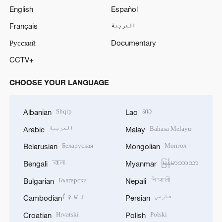
English
Español
Français
العربية
Русский
Documentary
CCTV+
CHOOSE YOUR LANGUAGE
Shqip
ລາວ
Albanian
Lao
العربية
Bahasa Melayu
Arabic
Malay
Беларуская
Монгол
Belarusian
Mongolian
বাংলা
မြန်မာဘာသာ
Bengali
Myanmar
Български
नेपाली
Bulgarian
Nepali
ខ្មែរ
فارسی
Cambodian
Persian
Hrvatski
Polski
Croatian
Polish