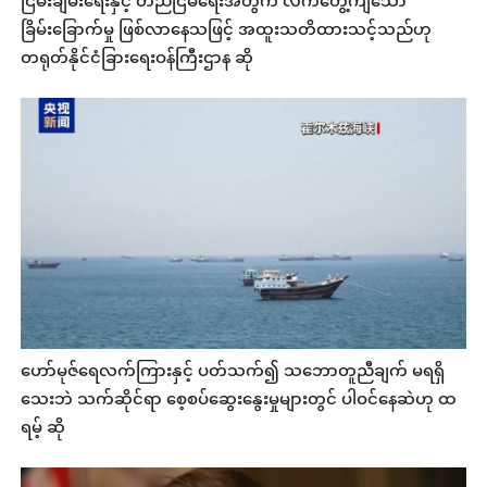
ငြိမ်းချမ်းရေးနှင့် တည်ငြိမ်ရေးအတွက် လက်တွေ့ကျသော
ခြိမ်းခြောက်မှု ဖြစ်လာနေသဖြင့် အထူးသတိထားသင့်သည်ဟု
တရုတ်နိုင်ငံခြားရေးဝန်ကြီးဌာန ဆို
ဟော်မုဇ်ရေလက်ကြားနှင့် ပတ်သက်၍ သဘောတူညီချက် မရရှိ
သေးဘဲ သက်ဆိုင်ရာ စေ့စပ်ဆွေးနွေးမှုများတွင် ပါဝင်နေဆဲဟု ထ
ရမ့် ဆို