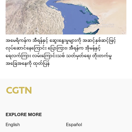
အမေရိကန်က အီရန်နှင့် ဆွေးနွေးမှုများကို အဆင့်နှစ်ဆင့်ဖြင့်
လုပ်ဆောင်နေကြောင်း ပြောကြား၊ အီရန်က အိုမန်နှင့်
ရေလက်ကြား လမ်းကြောင်းသစ် သတ်မှတ်ရေး တိုးတက်မှု
အခြေအနေကို ထုတ်ပြန်
EXPLORE MORE
English
Español