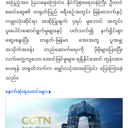
အပြည့်အဝ ပြသနေကြောင်း၊ နိုင်ငံခြားရေးဝန်ကြီး ဦးတင်
မောင်ဆွေ၏ တရုတ်ပြည် ခရီးစဉ်အတွင်း မြန်မာဘက်နှင့်
ကမ္ဘာလုံးဆိုင်ရာ အဆိုပြုချက် ၄ရပ် မူဘောင် အတွင်း
ပူးပေါင်းဆောင်ရွက်မှုများနှင့် ပတ်သက်၍ နက်ရှိုင်းစွာ
ဆွေးနွေးပြီး တရုတ်-မြန်မာ အေးအတူ ပူအမျှ
အသိုက်အဝန်း တည်ဆောက်ရေးကို ပိုမိုများပြားပြီး
လက်တွေ့ကျသော အောင်မြင်မှုများ ရရှိနိုင်အောင် တွန်းအား
ပေးရန် တရုတ်ဘက်က မျှော်လင့်ထားကြောင်း ပြောကြားခဲ့
သည်။
နောက်ဆုံးရသတင်းများ