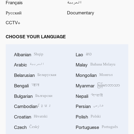
Français
العربية
Русский
Documentary
CCTV+
CHOOSE YOUR LANGUAGE
Shqip
ລາວ
Albanian
Lao
العربية
Bahasa Melayu
Arabic
Malay
Беларуская
Монгол
Belarusian
Mongolian
বাংলা
မြန်မာဘာသာ
Bengali
Myanmar
Български
नेपाली
Bulgarian
Nepali
ខ្មែរ
فارسی
Cambodian
Persian
Hrvatski
Polski
Croatian
Polish
Český
Português
Czech
Portuguese