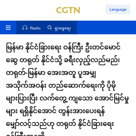
Language
Radio
ရှာဖွေရေး
မြန်မာ နိုင်ငံခြားရေး ဝန်ကြီး ဦးတင်မောင်
ဆွေ တရုတ် နိုင်ငံသို့ ခရီးလှည့်လည်မည်၊
တရုတ်-မြန်မာ အေးအတူ ပူအမျှ
အသိုက်အဝန်း တည်ဆောက်ရေးကို ပိုမို
များပြားပြီး လက်တွေ့ ကျသော အောင်မြင်မှု
များ ရရှိနိုင်အောင် တွန်းအားပေးရန်
မျှော်လင့်သည်ဟု တရုတ် နိုင်ငံခြားရေး