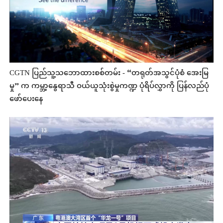
CGTN ပြည်သူ့သဘောထားစစ်တမ်း - “တရုတ်အသွင်ပုံစံ အေးမြ
မှု” က ကမ္ဘာ့နွေရာသီ ဝယ်ယူသုံးစွဲမှုကဏ္ဍ ပုံရိပ်လွှာကို ပြန်လည်ပုံ
ဖော်ပေးနေ