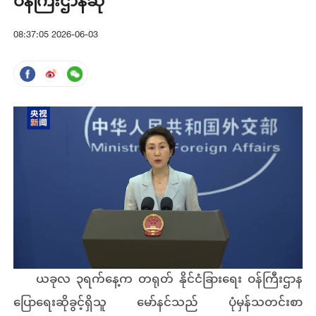
ဝန်ကြီးဌာနဆို
08:37:05 2026-06-03
ယခုလ ၃ရက်နေ့က တရုတ် နိုင်ငံခြားရေး ဝန်ကြီးဌာန
ပြောရေးဆိုခွင့်ရှိသူ မော်နင်သည် ပုံမှန်သတင်းစာ