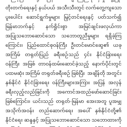
တိုးတက်ရေးနှင့် နယ်ပယ် အသီးသီးတွင် လက်တွေ့ကျသော
ပူးပေါင်း ဆောင်ရွက်မှုများ မြှင့်တင်ရေးနှင့် ပတ်သက်၍
မြန်မာဘက်နှင့် နက်ရှိုင်းစွာ အမြင်ချင်းဖလှယ်ကာ
အပြုသဘောဆောင်သော သဘောတူညီမှုများ ရရှိခဲ့ကြ
ကြောင်း၊ ပြည်ထောင်စုဝန်ကြီး ဦးတင်မောင်ဆွေ၏ ယခု
အကြိမ် တရုတ်ပြည် ခရီးစဉ်သည် ၄င်း နိုင်ငံခြားရေး
ဝန်ကြီး အဖြစ် တာဝန်ထမ်းဆောင်ခဲ့သည့် နောက်ပိုင်းတွင်
ပထမဆုံး အကြိမ် တရုတ်ခရီးစဉ် ဖြစ်ပြီး အချိန်တို အတွင်း
နှစ်နိုင်ငံ နိုင်ငံခြားရေး ဝန်ကြီးများအကြား အပြန် အလှန်
ခရီးလှည့်လည်ခြင်းကို အကောင်အထည်ဖော်ဆောင်ခြင်း
ဖြစ်ကြောင်း၊ ယင်းသည် တရုတ်-မြန်မာ အေးအတူ ပူအမျှ
အသိုက်အဝန်း တည်ဆောက်ရေး အပေါ် နှစ်နိုင်ငံတို့၏
နိုင်ငံရေး ဆန္ဒနှင့် အပြုသဘောဆောင်သော သဘောထားကို