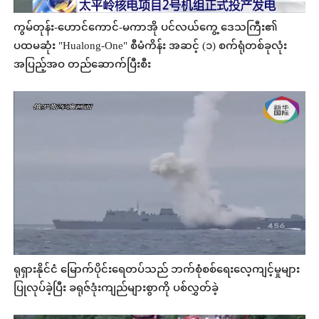
ကွမ်တုန်း-ဟောင်ကောင်-မကာအို ပင်လယ်ကွေ့ ဒေသကြီး၏
ပထမဆုံး "Hualong-One" စီမံကိန်း အဆင့် (၁) စက်ရုံတစ်ခုလုံး
အပြည့်အဝ တည်ဆောက်ပြီးစီး
ရုရှားနိုင်ငံ မြောက်ပိုင်းရေတပ်သည် ဘက်စုံစစ်ရေးလေ့ကျင့်မှုများ
ပြုလုပ်ခဲ့ပြီး ခရုဇ်ဒုံးကျည်များစွာကို ပစ်လွှတ်ခဲ့