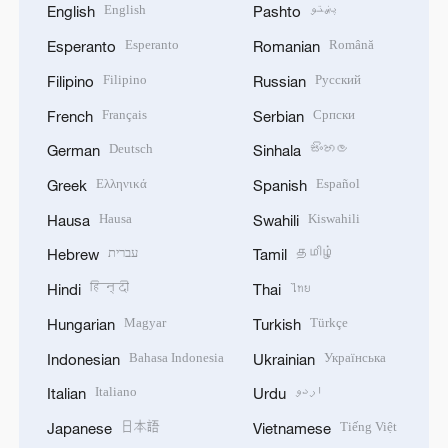
English
پښتو
English
Pashto
Esperanto
Română
Esperanto
Romanian
Filipino
Русский
Filipino
Russian
Français
Српски
French
Serbian
Deutsch
සිංහල
German
Sinhala
Ελληνικά
Español
Greek
Spanish
Hausa
Kiswahili
Hausa
Swahili
עברית
தமிழ்
Hebrew
Tamil
हिन्दी
ไทย
Hindi
Thai
Magyar
Türkçe
Hungarian
Turkish
Bahasa Indonesia
Українська
Indonesian
Ukrainian
Italiano
اردو
Italian
Urdu
日本語
Tiếng Việt
Japanese
Vietnamese