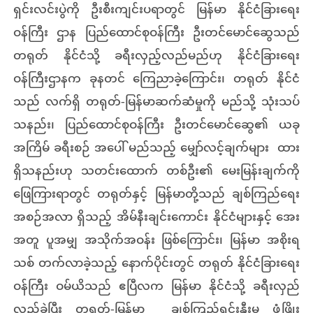
ရှင်းလင်းပွဲကို ဦးစီးကျင်းပရာတွင် မြန်မာ နိုင်ငံခြားရေး
ဝန်ကြီး ဌာန ပြည်ထောင်စုဝန်ကြီး ဦးတင်မောင်ဆွေသည်
တရုတ် နိုင်ငံသို့ ခရီးလှည့်လည်မည်ဟု နိုင်ငံခြားရေး
ဝန်ကြီးဌာနက ခုနတင် ကြေညာခဲ့ကြောင်း၊ တရုတ် နိုင်ငံ
သည် လက်ရှိ တရုတ်-မြန်မာဆက်ဆံမှုကို မည်သို့ သုံးသပ်
သနည်း၊ ပြည်ထောင်စုဝန်ကြီး ဦးတင်မောင်ဆွေ၏ ယခု
အကြိမ် ခရီးစဉ် အပေါ် မည်သည့် မျှော်လင့်ချက်များ ထား
ရှိသနည်းဟု သတင်းထောက် တစ်ဦး၏ မေးမြန်းချက်ကို
ဖြေကြားရာတွင် တရုတ်နှင့် မြန်မာတို့သည် ချစ်ကြည်ရေး
အစဉ်အလာ ရှိသည့် အိမ်နီးချင်းကောင်း နိုင်ငံများနှင့် အေး
အတူ ပူအမျှ အသိုက်အဝန်း ဖြစ်ကြောင်း၊ မြန်မာ အစိုးရ
သစ် တက်လာခဲ့သည့် နောက်ပိုင်းတွင် တရုတ် နိုင်ငံခြားရေး
ဝန်ကြီး ဝမ်ယိသည် ဧပြီလက မြန်မာ နိုင်ငံသို့ ခရီးလှည်
လည်ခဲ့ပြီး တရုတ်-မြန်မာ ချစ်ကြည်ရင်းနှီးမှု ဖွံ့ဖြိုး