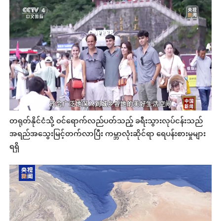
တရုတ်နိုင်ငံသို့ ဝင်ရောက်လည်ပတ်သည့် ခရီးသွားလုပ်ငန်းသည်
အရည်အသွေးမြင့်တက်လာပြီး ကမ္ဘာလုံးဆိုင်ရာ ရေပန်းစားမှုများ
ရရှိ