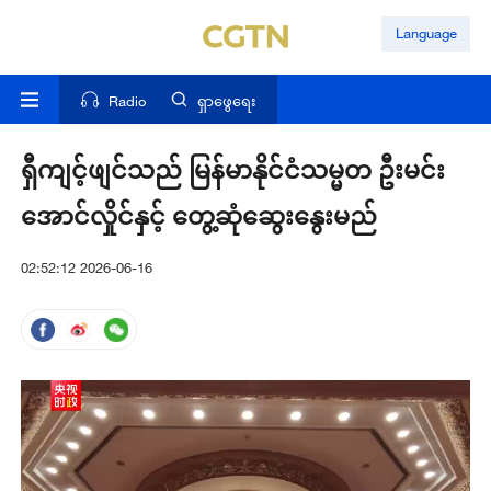
Language
Radio
ရှာဖွေရေး
ရှီကျင့်ဖျင်သည် မြန်မာနိုင်ငံသမ္မတ ဦးမင်း
အောင်လှိုင်နှင့် တွေ့ဆုံဆွေးနွေးမည်
02:52:12 2026-06-16