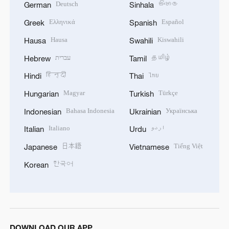
Deutsch
සිංහල
German
Sinhala
Ελληνικά
Español
Greek
Spanish
Hausa
Kiswahili
Hausa
Swahili
עברית
தமிழ்
Hebrew
Tamil
हिन्दी
ไทย
Hindi
Thai
Magyar
Türkçe
Hungarian
Turkish
Bahasa Indonesia
Українська
Indonesian
Ukrainian
Italiano
اردو
Italian
Urdu
日本語
Tiếng Việt
Japanese
Vietnamese
한국어
Korean
DOWNLOAD OUR APP