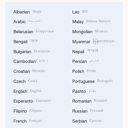
Shqip
ລາວ
Albanian
Lao
العربية
Bahasa Melayu
Arabic
Malay
Беларуская
Монгол
Belarusian
Mongolian
বাংলা
မြန်မာဘာသာ
Bengali
Myanmar
Български
नेपाली
Bulgarian
Nepali
ខ្មែរ
فارسی
Cambodian
Persian
Hrvatski
Polski
Croatian
Polish
Český
Português
Czech
Portuguese
English
پښتو
English
Pashto
Esperanto
Română
Esperanto
Romanian
Filipino
Русский
Filipino
Russian
Français
Српски
French
Serbian