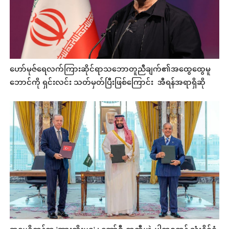
ဟော်မုဇ်ရေလက်ကြားဆိုင်ရာသဘောတူညီချက်၏အထွေထွေမူ
ဘောင်ကို ရှင်းလင်း သတ်မှတ်ပြီးဖြစ်ကြောင်း အီရန်အရာရှိဆို