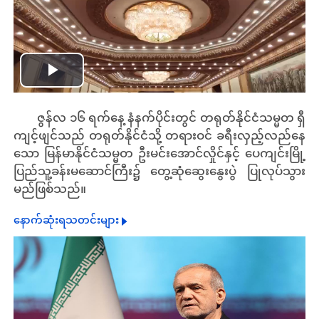
Play
ဇွန်လ ၁၆ ရက်နေ့ နံနက်ပိုင်းတွင် တရုတ်နိုင်ငံသမ္မတ ရှီ
Video
ကျင့်ဖျင်သည် တရုတ်နိုင်ငံသို့ တရားဝင် ခရီးလှည့်လည်နေ
သော မြန်မာနိုင်ငံသမ္မတ ဦးမင်းအောင်လှိုင်နှင့် ပေကျင်းမြို့
ပြည်သူ့ခန်းမဆောင်ကြီး၌ တွေ့ဆုံဆွေးနွေးပွဲ ပြုလုပ်သွား
မည်ဖြစ်သည်။
နောက်ဆုံးရသတင်းများ