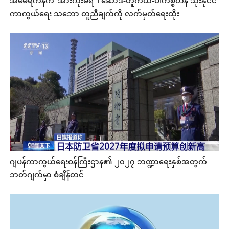
အမေရိကန်က 'အားကိုးမရ' ၊ ဆော်ဒီ-တူကီယဲ-ပါကစ္စတန် သုံးနိုင်ငံ
ကာကွယ်ရေး သဘော တူညီချက်ကို လက်မှတ်ရေးထိုး
ဂျပန်ကာကွယ်ရေးဝန်ကြီးဌာန၏ ၂၀၂၇ ဘဏ္ဍာရေးနှစ်အတွက်
ဘတ်ဂျက်မှာ စံချိန်တင်