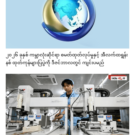
၂၀၂၆ ခုနှစ် ကမ္ဘာလုံးဆိုင်ရာ စမတ်ထုတ်လုပ်မှုနှင့် အီလက်ထရွန်း
နစ် ထုတ်ကုန်များပြပွဲကို ဒီဇင်ဘာလတွင် ကျင်းပမည်