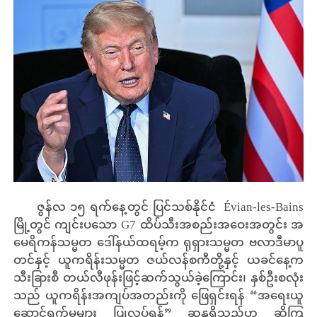
ဇွန်လ ၁၅ ရက်နေ့တွင် ပြင်သစ်နိုင်ငံ Évian-les-Bains
မြို့တွင် ကျင်းပသော G7 ထိပ်သီးအစည်းအဝေးအတွင်း အ
မေရိကန်သမ္မတ ဒေါ်နယ်ထရမ့်က ရုရှားသမ္မတ ဗလာဒီမာပူ
တင်နှင့် ယူကရိန်းသမ္မတ ဇယ်လန်စကီတို့နှင့် ယခင်နေ့က
သီးခြားစီ တယ်လီဖုန်းဖြင့်ဆက်သွယ်ခဲ့ကြောင်း၊ နှစ်ဦးစလုံး
သည် ယူကရိန်းအကျပ်အတည်းကို ဖြေရှင်းရန် “အရေးယူ
ဆောင်ရွက်မှုများ ပြုလုပ်ရန်” ဆန္ဒရှိသည်ဟု ဆိုကြ