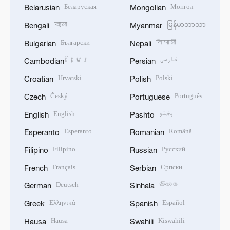
Беларуская
Монгол
Belarusian
Mongolian
বাংলা
မြန်မာဘာသာ
Bengali
Myanmar
Български
नेपाली
Bulgarian
Nepali
ខ្មែរ
فارسی
Cambodian
Persian
Hrvatski
Polski
Croatian
Polish
Český
Português
Czech
Portuguese
English
پښتو
English
Pashto
Esperanto
Română
Esperanto
Romanian
Filipino
Русский
Filipino
Russian
Français
Српски
French
Serbian
Deutsch
සිංහල
German
Sinhala
Ελληνικά
Español
Greek
Spanish
Hausa
Kiswahili
Hausa
Swahili