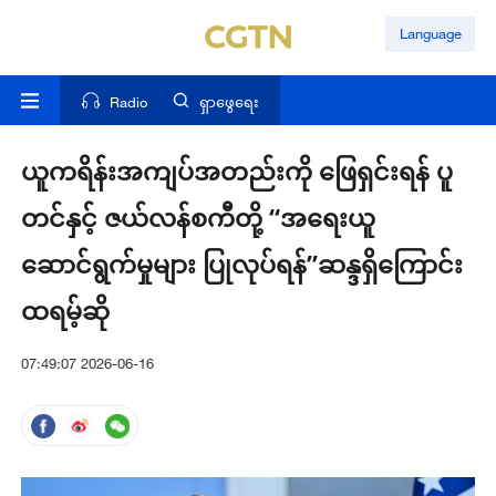
Language
Radio
ရှာဖွေရေး
ယူကရိန်းအကျပ်အတည်းကို ဖြေရှင်းရန် ပူ
တင်နှင့် ဇယ်လန်စကီတို့ “အရေးယူ
ဆောင်ရွက်မှုများ ပြုလုပ်ရန်”ဆန္ဒရှိကြောင်း
ထရမ့်ဆို
07:49:07 2026-06-16