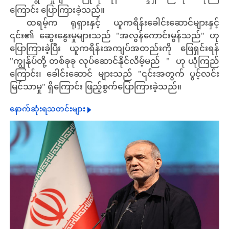
ကြောင်း ပြောကြားခဲ့သည်။
ထရမ့်က ရုရှားနှင့် ယူကရိန်းခေါင်းဆောင်များနှင့်
၎င်း၏ ဆွေးနွေးမှုများသည် "အလွန်ကောင်းမွန်သည်" ဟု
ပြောကြားခဲ့ပြီး ယူကရိန်းအကျပ်အတည်းကို ဖြေရှင်းရန်
"ကျွန်ုပ်တို့ တစ်ခုခု လုပ်ဆောင်နိုင်လိမ့်မည် " ဟု ယုံကြည်
ကြောင်း၊ ခေါင်းဆောင် များသည် "၎င်းအတွက် ပွင့်လင်း
မြင်သာမှု" ရှိကြောင်း ဖြည့်စွက်ပြောကြားခဲ့သည်။
နောက်ဆုံးရသတင်းများ