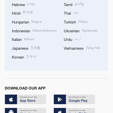
עברית
தமிழ்
Hebrew
Tamil
हिन्दी
ไทย
Hindi
Thai
Magyar
Türkçe
Hungarian
Turkish
Bahasa Indonesia
Українська
Indonesian
Ukrainian
Italiano
اردو
Italian
Urdu
日本語
Tiếng Việt
Japanese
Vietnamese
한국어
Korean
DOWNLOAD OUR APP