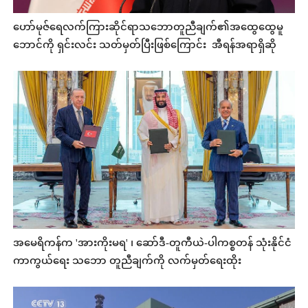
ဟော်မုဇ်ရေလက်ကြားဆိုင်ရာသဘောတူညီချက်၏အထွေထွေမူ
ဘောင်ကို ရှင်းလင်း သတ်မှတ်ပြီးဖြစ်ကြောင်း အီရန်အရာရှိဆို
အမေရိကန်က 'အားကိုးမရ' ၊ ဆော်ဒီ-တူကီယဲ-ပါကစ္စတန် သုံးနိုင်ငံ
ကာကွယ်ရေး သဘော တူညီချက်ကို လက်မှတ်ရေးထိုး