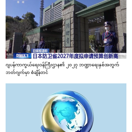
ဂျပန်ကာကွယ်ရေးဝန်ကြီးဌာန၏ ၂၀၂၇ ဘဏ္ဍာရေးနှစ်အတွက်
ဘတ်ဂျက်မှာ စံချိန်တင်