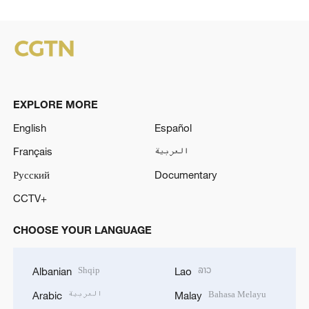
EXPLORE MORE
English
Español
Français
العربية
Русский
Documentary
CCTV+
CHOOSE YOUR LANGUAGE
Shqip
ລາວ
Albanian
Lao
العربية
Bahasa Melayu
Arabic
Malay