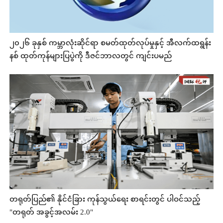
၂၀၂၆ ခုနှစ် ကမ္ဘာလုံးဆိုင်ရာ စမတ်ထုတ်လုပ်မှုနှင့် အီလက်ထရွန်း
နစ် ထုတ်ကုန်များပြပွဲကို ဒီဇင်ဘာလတွင် ကျင်းပမည်
တရုတ်ပြည်၏ နိုင်ငံခြား ကုန်သွယ်ရေး စာရင်းတွင် ပါဝင်သည့်
"တရုတ် အခွင့်အလမ်း 2.0"